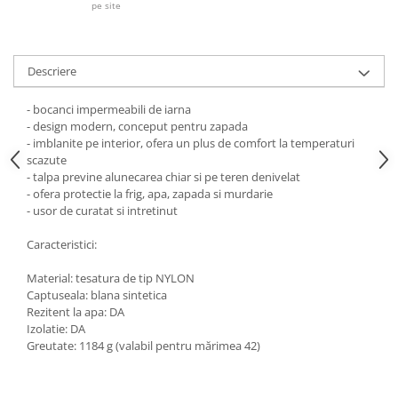
Pantaloni de protectie
pe site
Sorturi
Pentru copii
Descriere
Pantaloni de lucru cu pieptar
Veste de lucru
- bocanci impermeabili de iarna
Pentru femei
- design modern, conceput pentru zapada
- imblanite pe interior, ofera un plus de comfort la temperaturi
Bluze pentru femei
scazute
Fleece-uri
- talpa previne alunecarea chiar si pe teren denivelat
- ofera protectie la frig, apa, zapada si murdarie
Halate
- usor de curatat si intretinut
Jachete / Bluze salopeta
Pantaloni de lucru cu pieptar
Caracteristici:
Pantaloni de lucru in talie
Material: tesatura de tip NYLON
Tricouri polo
Captuseala: blana sintetica
Veste de lucru
Rezitent la apa: DA
Izolatie: DA
Greutate: 1184 g (valabil pentru mărimea 42)