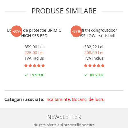
PRODUSE SIMILARE
Bocanci de protectie BRIMIC
Pantofi trekking/outdoor
-37%
-37%
HIGH S3S ESD
CROSS LOW - softshell
359,90 Lei
332,22 Lei
225,00 Lei
208,00 Lei
TVA inclus
TVA inclus
IN STOC
IN STOC
Categorii asociate
:
Incaltaminte
,
Bocanci de lucru
NEWSLETTER
Nu rata ofertele si promotiile noastre