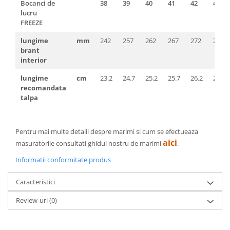
Bocanci de
38
39
40
41
42
43
lucru
FREEZE
lungime
mm
242
257
262
267
272
277
brant
interior
lungime
cm
23.2
24.7
25.2
25.7
26.2
26.7
recomandata
talpa
Pentru mai multe detalii despre marimi si cum se efectueaza
aici
masuratorile consultati ghidul nostru de marimi
.
Informatii conformitate produs
Caracteristici
Review-uri
(0)