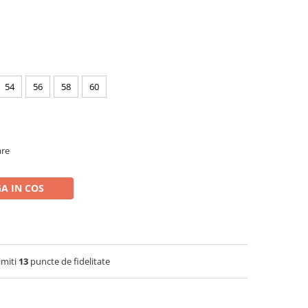
54
56
58
60
are
A IN COS
imiti
13
puncte de fidelitate