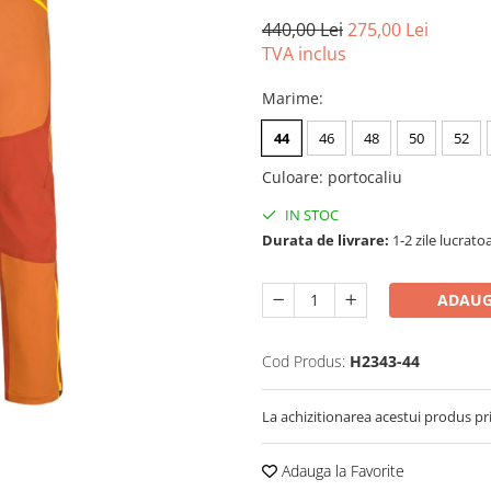
440,00 Lei
275,00 Lei
TVA inclus
Marime
:
44
46
48
50
52
Culoare
:
portocaliu
IN STOC
Durata de livrare:
1-2 zile lucrato
ADAUG
Cod Produs:
H2343-44
La achizitionarea acestui produs pr
Adauga la Favorite