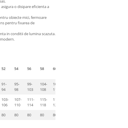
pas.
, asigura o disipare eficienta a
ntru obiecte mici, fermoare
cuns pentru fixarea de
anta in conditii de lumina scazuta.
n modern.
52
54
56
58
60
91-
95-
99-
104-
109-
94
98
103
108
113
103-
107-
111-
115-
119-
106
110
114
118
122
80
80
80
80
80