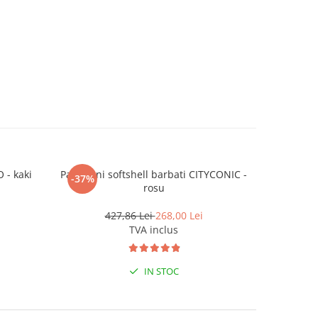
 - kaki
Pantaloni softshell barbati CITYCONIC -
Pantalo
-37%
-38%
rosu
4
427,86 Lei
268,00 Lei
TVA inclus
IN STOC