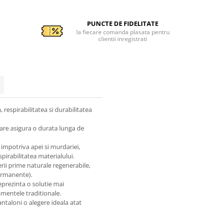
PUNCTE DE FIDELITATE
la fiecare comanda plasata pentru
clientii inregistrati
respirabilitatea si durabilitatea
 care asigura o durata lunga de
mpotriva apei si murdariei,
pirabilitatea materialului.
rii prime naturale regenerabile,
ermanente).
reprezinta o solutie mai
mentele traditionale.
antaloni o alegere ideala atat