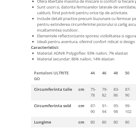
Pantaloni de protectie
Ofera libertate maxima de miscare si confort la fiecare 
Sunt usori si, datorita fermoarelor laterale de ventilatie
Sorturi
caldurii, fiind potriviti pentru orice tip de activitate.
Pentru copii
Include detalii practice precum buzunare cu fermoar pe
pentru extinderea circumferintei piciorului si carlig as
Pantaloni de lucru cu pieptar
incaltamintea outdoor.
Veste de lucru
Elementele reflectorizante sporesc vizibilitatea si sigur
Ideali pentru aventura, oferind confort ridicat si desig
Pentru femei
Caracteristici:
Bluze pentru femei
Material: ADN® Polygoflex: 93% nailon, 7% elastan
Material secundar: 86% nailon, 14% elastan
Fleece-uri
Halate
Pantaloni ULTRITE
44
46
48
50
Jachete / Bluze salopeta
GO
Pantaloni de lucru cu pieptar
Circumferinta talie
cm
75-
79-
83-
87-
Pantaloni de lucru in talie
78
82
86
90
Tricouri polo
Circumferinta sold
cm
87-
91-
95-
99-
Veste de lucru
90
94
98
102
Lungime
cm
80
80
80
80