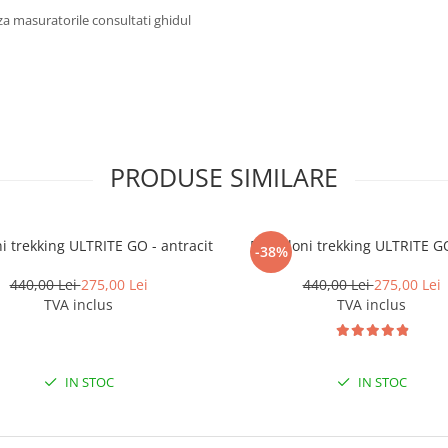
za masuratorile consultati ghidul
PRODUSE SIMILARE
i trekking ULTRITE GO - antracit
Pantaloni trekking ULTRITE GO
-38%
440,00 Lei
275,00 Lei
440,00 Lei
275,00 Lei
TVA inclus
TVA inclus
IN STOC
IN STOC