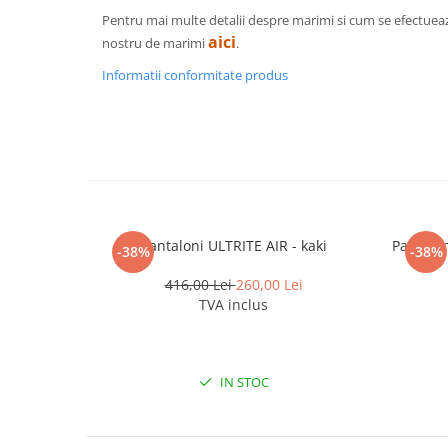
Pentru mai multe detalii despre marimi si cum se efectuea
aici
nostru de marimi
.
Informatii conformitate produs
Pantaloni ULTRITE AIR - kaki
Pantalon
-38%
-38%
416,00 Lei
260,00 Lei
TVA inclus
IN STOC