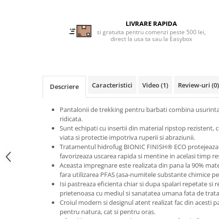
Tricouri clasice
Veste de lucru
LIVRARE RAPIDA
Impermeabila
si gratuita pentru comenzi peste 500 lei,
direct la usa ta sau la Easybox
Combinezoane de lucru
impermeabile
Costume de ploaie impermeabile
Jachete / Bluze salopeta
Caracteristici
Video
(1)
Review-uri
(0)
Descriere
Pantaloni impermeabili
Pelerine de ploaie
Pantalonii de trekking pentru barbati combina usurinta, 
Veste de lucru
ridicata.
Industria alimentara
Sunt echipati cu insertii din material ripstop rezistent,
viata si protectie impotriva ruperii si abraziunii.
Manecute
Tratamentul hidrofug BIONIC FINISH® ECO protejeaza i
Pantaloni de lucru
favorizeaza uscarea rapida si mentine in acelasi timp res
Aceasta impregnare este realizata din pana la 90% mate
Sorturi impermeabile
fara utilizarea PFAS (asa-numitele substante chimice p
Pantaloni de lucru in talie
Isi pastreaza eficienta chiar si dupa spalari repetate si 
Pentru sudura
prietenoasa cu mediul si sanatatea umana fata de trata
Croiul modern si designul atent realizat fac din acesti p
Jachete pentru sudura
pentru natura, cat si pentru oras.