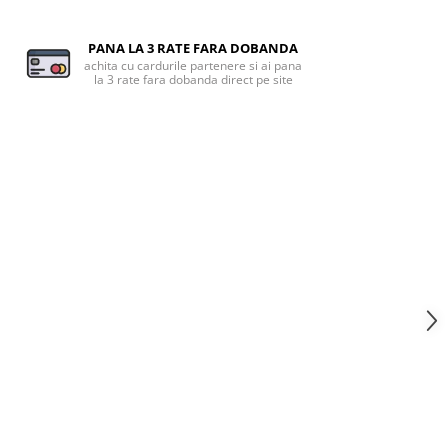
PANA LA 3 RATE FARA DOBANDA
achita cu cardurile partenere si ai pana
la 3 rate fara dobanda direct pe site