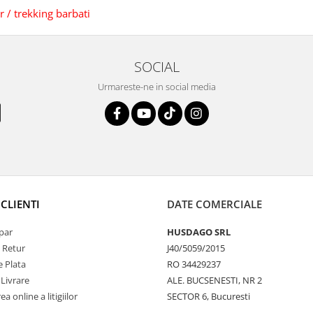
 / trekking barbati
SOCIAL
Urmareste-ne in social media
CLIENTI
DATE COMERCIALE
par
HUSDAGO SRL
e Retur
J40/5059/2015
 Plata
RO 34429237
 Livrare
ALE. BUCSENESTI, NR 2
a online a litigiilor
SECTOR 6, Bucuresti