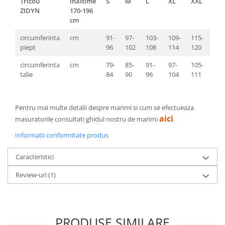
Tricou
inaltime
S
M
L
XL
XXL
3XL
ZIDYN
170-196
cm
circumferinta
cm
91-
97-
103-
109-
115-
121
piept
96
102
108
114
120
126
circumferinta
cm
79-
85-
91-
97-
105-
112
talie
84
90
96
104
111
118
Pentru mai multe detalii despre marimi si cum se efectueaza
aici
masuratorile consultati ghidul nostru de marimi
.
Informatii conformitate produs
Caracteristici
Review-uri
(1)
PRODUSE SIMILARE