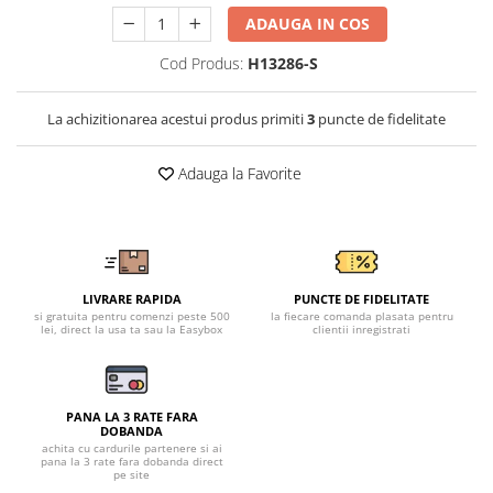
Tricouri clasice
ADAUGA IN COS
Veste de lucru
Impermeabila
Cod Produs:
H13286-S
Combinezoane de lucru
impermeabile
La achizitionarea acestui produs primiti
3
puncte de fidelitate
Costume de ploaie impermeabile
Jachete / Bluze salopeta
Adauga la Favorite
Pantaloni impermeabili
Pelerine de ploaie
Veste de lucru
Industria alimentara
LIVRARE RAPIDA
PUNCTE DE FIDELITATE
si gratuita pentru comenzi peste 500
la fiecare comanda plasata pentru
Manecute
lei, direct la usa ta sau la Easybox
clientii inregistrati
Pantaloni de lucru
Sorturi impermeabile
Pantaloni de lucru in talie
PANA LA 3 RATE FARA
DOBANDA
Pentru sudura
achita cu cardurile partenere si ai
pana la 3 rate fara dobanda direct
Jachete pentru sudura
pe site