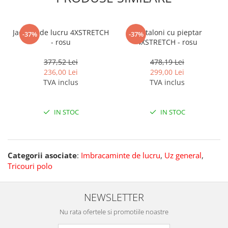
Jacheta de lucru 4XSTRETCH
Pantaloni cu pieptar
-37%
-37%
- rosu
4XSTRETCH - rosu
377,52 Lei
478,19 Lei
236,00 Lei
299,00 Lei
TVA inclus
TVA inclus
IN STOC
IN STOC
Categorii asociate
:
Imbracaminte de lucru
,
Uz general
,
Tricouri polo
NEWSLETTER
Nu rata ofertele si promotiile noastre