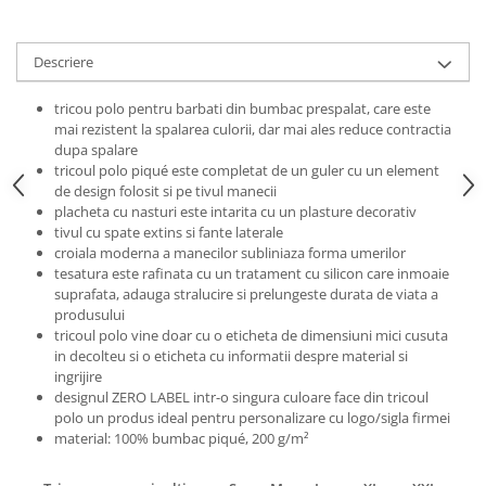
Pantaloni de protectie
Sorturi
Pentru copii
Descriere
Pantaloni de lucru cu pieptar
tricou polo pentru barbati din bumbac prespalat, care este
Veste de lucru
mai rezistent la spalarea culorii, dar mai ales reduce contractia
Pentru femei
dupa spalare
tricoul polo piqué este completat de un guler cu un element
Bluze pentru femei
de design folosit si pe tivul manecii
Fleece-uri
placheta cu nasturi este intarita cu un plasture decorativ
tivul cu spate extins si fante laterale
Halate
croiala moderna a manecilor subliniaza forma umerilor
Jachete / Bluze salopeta
tesatura este rafinata cu un tratament cu silicon care inmoaie
suprafata, adauga stralucire si prelungeste durata de viata a
Pantaloni de lucru cu pieptar
produsului
Pantaloni de lucru in talie
tricoul polo vine doar cu o eticheta de dimensiuni mici cusuta
Tricouri polo
in decolteu si o eticheta cu informatii despre material si
ingrijire
Veste de lucru
designul ZERO LABEL intr-o singura culoare face din tricoul
polo un produs ideal pentru personalizare cu logo/sigla firmei
material: 100% bumbac piqué, 200 g/m²