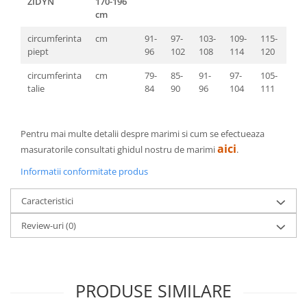
ZIDYN
170-196
cm
circumferinta
cm
91-
97-
103-
109-
115-
121
piept
96
102
108
114
120
126
circumferinta
cm
79-
85-
91-
97-
105-
112
talie
84
90
96
104
111
118
Pentru mai multe detalii despre marimi si cum se efectueaza
aici
masuratorile consultati ghidul nostru de marimi
.
Informatii conformitate produs
Caracteristici
Review-uri
(0)
PRODUSE SIMILARE