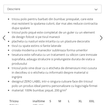
Pantaloni de protectie
Sorturi
Descriere
Pentru copii
tricou polo pentru barbati din bumbac prespalat, care este
Pantaloni de lucru cu pieptar
mai rezistent la spalarea culorii, dar mai ales reduce contractia
Veste de lucru
dupa spalare
Pentru femei
tricoul polo piqué este completat de un guler cu un element
de design folosit si pe tivul manecii
Bluze pentru femei
placheta cu nasturi este intarita cu un plasture decorativ
Fleece-uri
tivul cu spate extins si fante laterale
croiala moderna a manecilor subliniaza forma umerilor
Halate
tesatura este rafinata cu un tratament cu silicon care inmoaie
Jachete / Bluze salopeta
suprafata, adauga stralucire si prelungeste durata de viata a
produsului
Pantaloni de lucru cu pieptar
tricoul polo vine doar cu o eticheta de dimensiuni mici cusuta
Pantaloni de lucru in talie
in decolteu si o eticheta cu informatii despre material si
Tricouri polo
ingrijire
designul ZERO LABEL intr-o singura culoare face din tricoul
Veste de lucru
polo un produs ideal pentru personalizare cu logo/sigla firmei
material: 100% bumbac piqué, 200 g/m²
Tricou
inaltime
S
M
L
XL
XXL
3XL