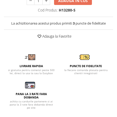
Tricouri clasice
ADAUGA IN COS
Veste de lucru
Cod Produs:
H13280-S
Impermeabila
Combinezoane de lucru
La achizitionarea acestui produs primiti
3
puncte de fidelitate
impermeabile
Costume de ploaie impermeabile
Adauga la Favorite
Jachete / Bluze salopeta
Pantaloni impermeabili
Pelerine de ploaie
Veste de lucru
LIVRARE RAPIDA
PUNCTE DE FIDELITATE
Industria alimentara
si gratuita pentru comenzi peste 500
la fiecare comanda plasata pentru
lei, direct la usa ta sau la Easybox
clientii inregistrati
Manecute
Pantaloni de lucru
Sorturi impermeabile
PANA LA 3 RATE FARA
Pantaloni de lucru in talie
DOBANDA
achita cu cardurile partenere si ai
Pentru sudura
pana la 3 rate fara dobanda direct
pe site
Jachete pentru sudura