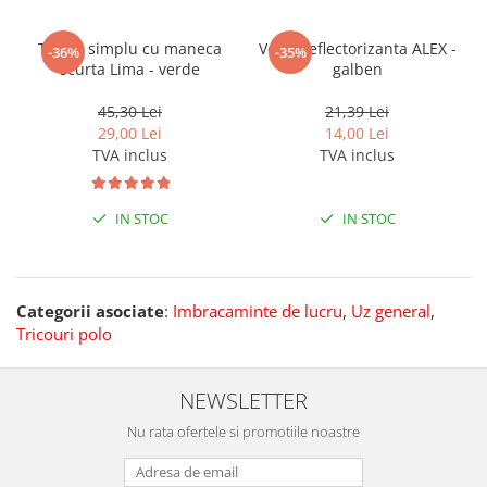
Tricou simplu cu maneca
Vesta reflectorizanta ALEX -
-36%
-35%
scurta Lima - verde
galben
45,30 Lei
21,39 Lei
29,00 Lei
14,00 Lei
TVA inclus
TVA inclus
IN STOC
IN STOC
Categorii asociate
:
Imbracaminte de lucru
,
Uz general
,
Tricouri polo
NEWSLETTER
Nu rata ofertele si promotiile noastre