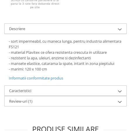
achita cu cardurile partenere si ai
Pantaloni de protectie
pana la 3 rate fara dobanda direct
pe site
Sorturi
Pentru copii
Pantaloni de lucru cu pieptar
Descriere
Veste de lucru
Pentru femei
- sort impermeabil, cu maneca lunga, pentru industria alimentara
FS121
Bluze pentru femei
- material Plavitex ce ofera rezistenta crescuta in utilizare
Fleece-uri
- rezistent la apa, uleiuri, enzime si dezinfectanti
- mansete elastice, catarama la spate, intarit in zona pieptului
Halate
- marimi: 120 x 100 cm
Jachete / Bluze salopeta
Informatii conformitate produs
Pantaloni de lucru cu pieptar
Pantaloni de lucru in talie
Caracteristici
Tricouri polo
Review-uri
(1)
Veste de lucru
PRODUSE SIMILARE