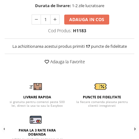
Tricouri clasice
Durata de livrare:
1-2 zile lucratoare
Veste de lucru
Impermeabila
ADAUGA IN COS
Combinezoane de lucru
Cod Produs:
H1183
impermeabile
Costume de ploaie impermeabile
La achizitionarea acestui produs primiti
17
puncte de fidelitate
Jachete / Bluze salopeta
Pantaloni impermeabili
Adauga la Favorite
Pelerine de ploaie
Veste de lucru
Industria alimentara
Manecute
LIVRARE RAPIDA
PUNCTE DE FIDELITATE
Pantaloni de lucru
si gratuita pentru comenzi peste 500
la fiecare comanda plasata pentru
Sorturi impermeabile
lei, direct la usa ta sau la Easybox
clientii inregistrati
Pantaloni de lucru in talie
Pentru sudura
PANA LA 3 RATE FARA
Jachete pentru sudura
DOBANDA