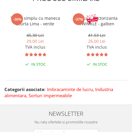
Tricou simplu cu maneca
Sapca reflectorizanta
-36%
-37%
scurta Lima - verde
TWINKLE - galben
45,30 Lei
41,53 Lei
29,00 Lei
26,00 Lei
TVA inclus
TVA inclus
IN STOC
IN STOC
Categorii asociate
:
Imbracaminte de lucru
,
Industria
alimentara
,
Sorturi impermeabile
NEWSLETTER
Nu rata ofertele si promotiile noastre