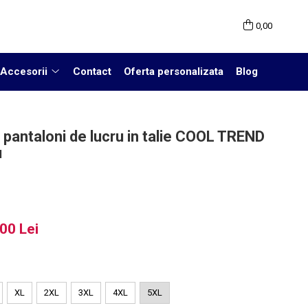
0,00
Accesorii
Contact
Oferta personalizata
Blog
pantaloni de lucru in talie COOL TREND
u
00 Lei
:
XL
2XL
3XL
4XL
5XL