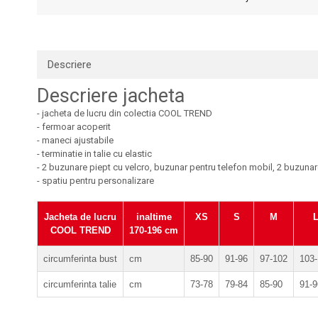
Tricouri clasice
Veste de lucru
Impermeabila
Combinezoane de lucru impermeabile
Descriere
Costume de ploaie impermeabile
Descriere jacheta
Jachete / Bluze salopeta
- jacheta de lucru din colectia COOL TREND
Pantaloni impermeabili
- fermoar acoperit
Pelerine de ploaie
- maneci ajustabile
Veste de lucru
- terminatie in talie cu elastic
- 2 buzunare piept cu velcro, buzunar pentru telefon mobil, 2 buzun
Industria alimentara
- spatiu pentru personalizare
Manecute
Pantaloni de lucru
Jacheta de lucru
inaltime
XS
S
M
Sorturi impermeabile
COOL TREND
170-196 cm
Pantaloni de lucru in talie
circumferinta bust
cm
85-90
91-96
97-102
103
Pentru sudura
circumferinta talie
cm
73-78
79-84
85-90
91-9
Jachete pentru sudura
Pantaloni de protectie