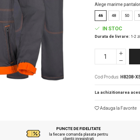
Alege marime pantalon
46
48
50
5
IN STOC
Durata de livrare:
1-2 zi
Cod Produs:
H8208-X
La achizitionarea aces
Adauga la Favorite
PUNCTE DE FIDELITATE
la fiecare comanda plasata pentru
clientii inregistrati