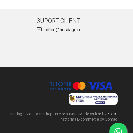
SUPORT CLIENTI
office@husdago.ro
Husdago SRL; Toate drepturile rezervate. Made with ❤ by
ZOTIS
Platforma E-commerce by Gomag