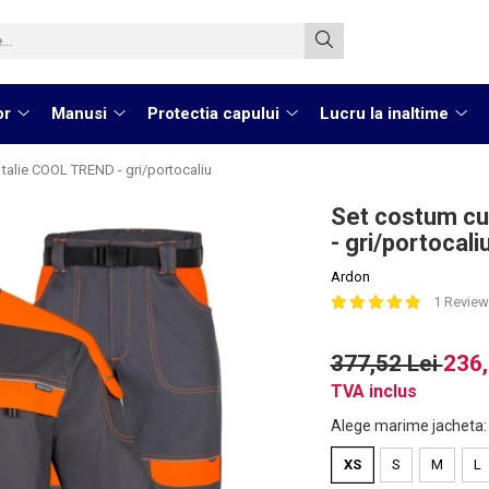
or
Manusi
Protectia capului
Lucru la inaltime
 talie COOL TREND - gri/portocaliu
Set costum cu 
- gri/portocali
Ardon
1 Review
377,52 Lei
236,
TVA inclus
Alege marime jacheta
XS
S
M
L