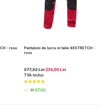
CH - rosu
Pantaloni de lucru in talie 4XSTRETCH -
Vesta
rosu
377,52 Lei
236,00 Lei
21,3
TVA inclus
TVA i
IN STOC
IN