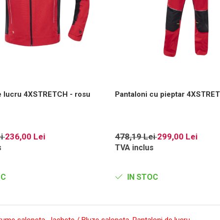
e lucru 4XSTRETCH - rosu
Pantaloni cu pieptar 4XSTRET
ei
236,00 Lei
478,19 Lei
299,00 Lei
s
TVA inclus
OC
IN STOC
tume salopeta
,
Jachete / Bluze salopeta
,
Pantaloni de lucru