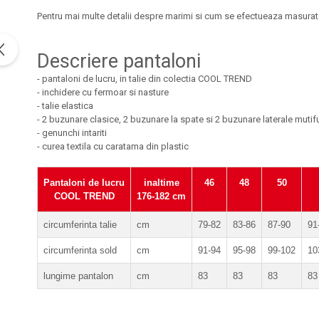
Sorturi
Pentru mai multe detalii despre marimi si cum se efectueaza masurato
Pentru copii
Pantaloni de lucru cu pieptar
Descriere pantaloni
Veste de lucru
- pantaloni de lucru, in talie din colectia COOL TREND
Pentru femei
- inchidere cu fermoar si nasture
- talie elastica
Bluze pentru femei
- 2 buzunare clasice, 2 buzunare la spate si 2 buzunare laterale mutif
Fleece-uri
- genunchi intariti
Halate
- curea textila cu caratama din plastic
Jachete / Bluze salopeta
Pantaloni de lucru cu pieptar
Pantaloni de lucru
inaltime
46
48
50
COOL TREND
176-182 cm
Pantaloni de lucru in talie
Tricouri polo
circumferinta talie
cm
79-82
83-86
87-90
91
Veste de lucru
circumferinta sold
cm
91-94
95-98
99-102
10
lungime pantalon
cm
83
83
83
83