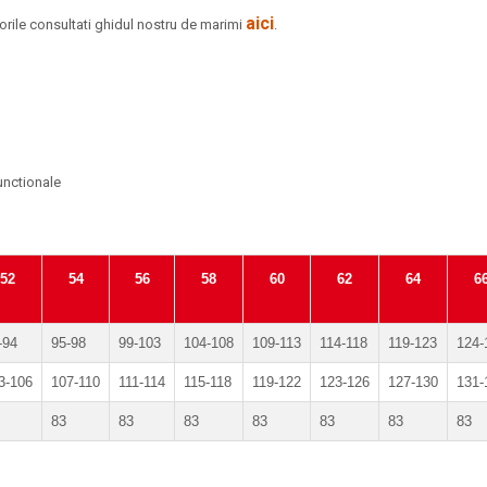
aici
rile consultati ghidul nostru de marimi
.
unctionale
52
54
56
58
60
62
64
6
-94
95-98
99-103
104-108
109-113
114-118
119-123
124-
3-106
107-110
111-114
115-118
119-122
123-126
127-130
131-
83
83
83
83
83
83
83