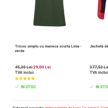
Tricou simplu cu maneca scurta Lima -
Jacheta d
verde
45,30 Lei
29,00 Lei
377,52 L
TVA inclus
TVA inclu
IN STOC
IN ST
Categorii asociate
:
Imbracaminte de lucru
,
Uz general
,
Cos