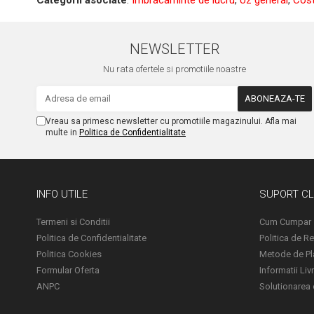
NEWSLETTER
Nu rata ofertele si promotiile noastre
Vreau sa primesc newsletter cu promotiile magazinului. Afla mai
multe in
Politica de Confidentialitate
INFO UTILE
SUPORT CL
Termeni si Conditii
Cum Cumpar
Politica de Confidentialitate
Politica de Re
Politica Cookies
Metode de Pl
Formular Oferta
Informatii Liv
ANPC
Solutionarea on