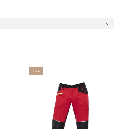
-37%
-35