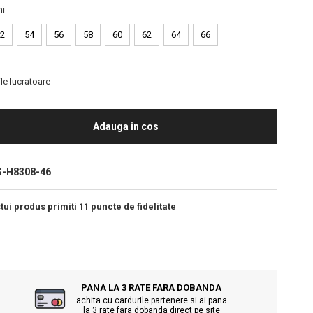
i
:
2
54
56
58
60
62
64
66
le lucratoare
Adauga in cos
S-H8308-46
tui produs primiti
11
puncte de fidelitate
PANA LA 3 RATE FARA DOBANDA
achita cu cardurile partenere si ai pana
la 3 rate fara dobanda direct pe site