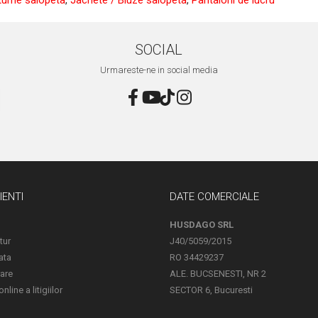
SOCIAL
Urmareste-ne in social media
IENTI
DATE COMERCIALE
HUSDAGO SRL
tur
J40/5059/2015
ata
RO 34429237
rare
ALE. BUCSENESTI, NR 2
line a litigiilor
SECTOR 6, Bucuresti