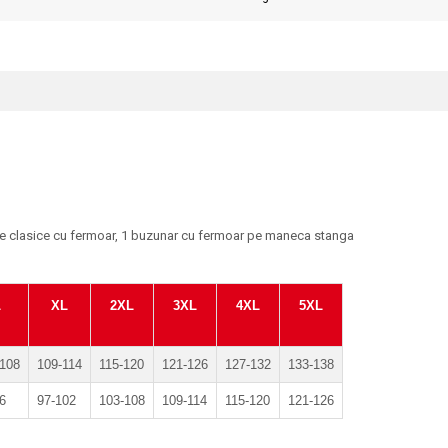
are clasice cu fermoar, 1 buzunar cu fermoar pe maneca stanga
L
XL
2XL
3XL
4XL
5XL
-108
109-114
115-120
121-126
127-132
133-138
6
97-102
103-108
109-114
115-120
121-126