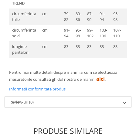
TREND
circumferinta
cm
79-
83-
87-
91-
95-
99-
talie
82
86
90
94
98
103
circumferinta
cm
91-
95-
99-
103-
107-
111-
sold
94
98
102
106
110
114
lungime
cm
83
83
83
83
83
83
pantalon
Pentru mai multe detalii despre marimi si cum se efectueaza
aici
masuratorile consultati ghidul nostru de marimi
.
Informatii conformitate produs
Review-uri
(0)
PRODUSE SIMILARE