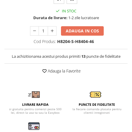
Tricouri clasice
Veste de lucru
IN STOC
Impermeabila
Durata de livrare:
1-2 zile lucratoare
Combinezoane de lucru
impermeabile
ADAUGA IN COS
Costume de ploaie impermeabile
Cod Produs:
H8204-S-H8404-46
Jachete / Bluze salopeta
Pantaloni impermeabili
La achizitionarea acestui produs primiti
13
puncte de fidelitate
Pelerine de ploaie
Veste de lucru
Adauga la Favorite
Industria alimentara
Manecute
Pantaloni de lucru
Sorturi impermeabile
LIVRARE RAPIDA
PUNCTE DE FIDELITATE
Pantaloni de lucru in talie
si gratuita pentru comenzi peste 500
la fiecare comanda plasata pentru
lei, direct la usa ta sau la Easybox
clientii inregistrati
Pentru sudura
Jachete pentru sudura