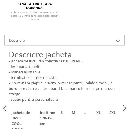
Pantaloni de protectie
PANA LA 3 RATE FARA
DOBANDA
Sorturi
achita cu cardurile partenere si ai
Pentru copii
pana la 3 rate fara dobanda direct
pe site
Pantaloni de lucru cu pieptar
Veste de lucru
Pentru femei
Descriere
Bluze pentru femei
Descriere jacheta
Fleece-uri
- jacheta de lucru din colectia COOL TREND
Halate
- fermoar acoperit
Jachete / Bluze salopeta
- maneci ajustabile
- terminatie in talie cu elastic
Pantaloni de lucru cu pieptar
- 2 buzunare piept cu velcro, buzunar pentru telefon mobil, 2
Pantaloni de lucru in talie
buzunare clasice cu fermoar, 1 buzunar cu fermoar pe maneca
Tricouri polo
stanga
- spatiu pentru personalizare
Veste de lucru
Jacheta de
inaltime
S
M
L
XL
2XL
3XL
lucru
170-196
COOL
cm