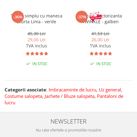
Tricou simplu cu maneca
Sapca reflectorizanta
-36%
-37%
scurta Lima - verde
TWINKLE - galben
45,30 Lei
41,53 Lei
29,00 Lei
26,00 Lei
TVA inclus
TVA inclus
IN STOC
IN STOC
Categorii asociate
:
Imbracaminte de lucru
,
Uz general
,
Costume salopeta
,
Jachete / Bluze salopeta
,
Pantaloni de
lucru
NEWSLETTER
Nu rata ofertele si promotiile noastre