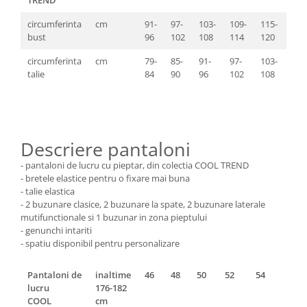
TREND
circumferinta
cm
91-
97-
103-
109-
115-
121
bust
96
102
108
114
120
126
circumferinta
cm
79-
85-
91-
97-
103-
109
talie
84
90
96
102
108
114
Descriere pantaloni
- pantaloni de lucru cu pieptar, din colectia COOL TREND
- bretele elastice pentru o fixare mai buna
- talie elastica
- 2 buzunare clasice, 2 buzunare la spate, 2 buzunare laterale
mutifunctionale si 1 buzunar in zona pieptului
- genunchi intariti
- spatiu disponibil pentru personalizare
Pantaloni de
inaltime
46
48
50
52
54
56
lucru
176-182
COOL
cm