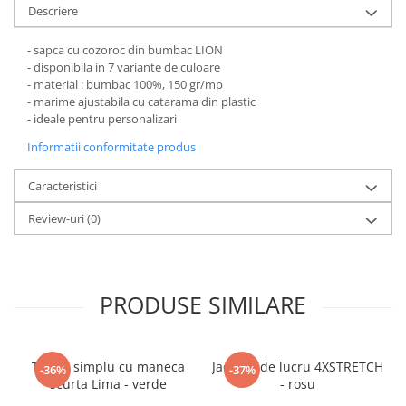
Pantaloni de protectie
Descriere
Sorturi
Pentru copii
- sapca cu cozoroc din bumbac LION
- disponibila in 7 variante de culoare
Pantaloni de lucru cu pieptar
- material : bumbac 100%, 150 gr/mp
Veste de lucru
- marime ajustabila cu catarama din plastic
- ideale pentru personalizari
Pentru femei
Informatii conformitate produs
Bluze pentru femei
Fleece-uri
Caracteristici
Halate
Review-uri
(0)
Jachete / Bluze salopeta
Pantaloni de lucru cu pieptar
Pantaloni de lucru in talie
Tricouri polo
PRODUSE SIMILARE
Veste de lucru
Tricou simplu cu maneca
Jacheta de lucru 4XSTRETCH
-36%
-37%
scurta Lima - verde
- rosu