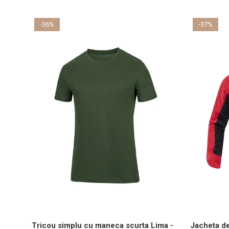
Sorturi
Pentru copii
-36%
-37%
Pantaloni de lucru cu pieptar
Veste de lucru
Pentru femei
Bluze pentru femei
Fleece-uri
Halate
Jachete / Bluze salopeta
Pantaloni de lucru cu pieptar
Pantaloni de lucru in talie
Tricouri polo
Veste de lucru
Tricou simplu cu maneca scurta Lima -
Jacheta d