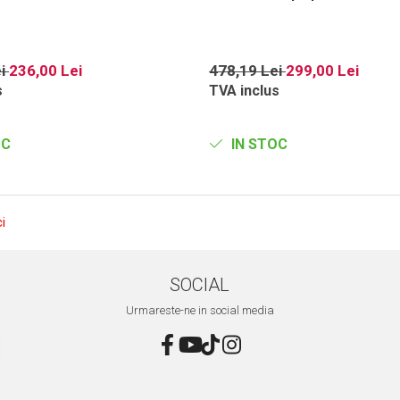
ei
236,00 Lei
478,19 Lei
299,00 Lei
s
TVA inclus
OC
IN STOC
i
SOCIAL
Urmareste-ne in social media