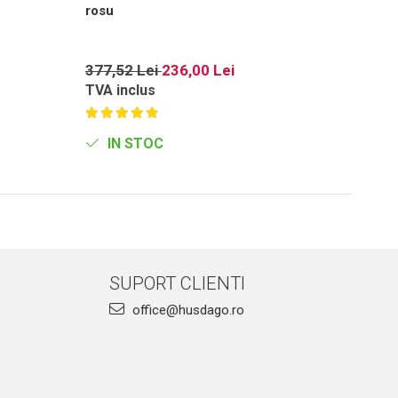
rosu
377,52 Lei
236,00 Lei
21,3
TVA inclus
TVA i
IN STOC
IN
SUPORT CLIENTI
office@husdago.ro