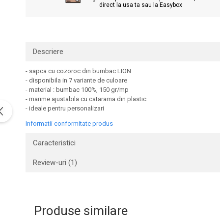
Tricouri clasice
direct la usa ta sau la Easybox
Veste de lucru
Impermeabila
Combinezoane de lucru impermeabile
Descriere
Costume de ploaie impermeabile
Jachete / Bluze salopeta
- sapca cu cozoroc din bumbac LION
Pantaloni impermeabili
- disponibila in 7 variante de culoare
- material : bumbac 100%, 150 gr/mp
Pelerine de ploaie
- marime ajustabila cu catarama din plastic
Veste de lucru
- ideale pentru personalizari
Industria alimentara
Informatii conformitate produs
Manecute
Caracteristici
Pantaloni de lucru
Sorturi impermeabile
Review-uri
(1)
Pantaloni de lucru in talie
Pentru sudura
Jachete pentru sudura
Produse similare
Pantaloni de protectie