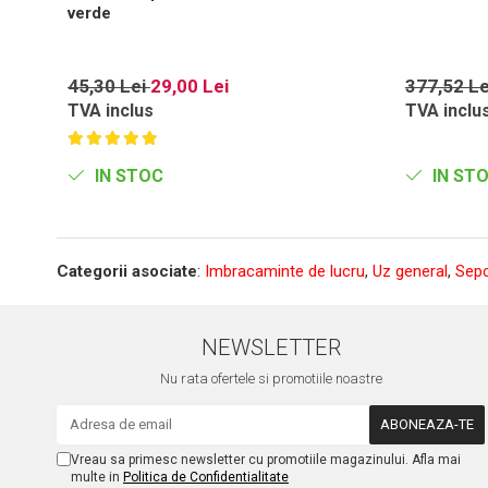
verde
45,30 Lei
29,00 Lei
377,52 L
TVA inclus
TVA inclu
IN STOC
IN ST
Categorii asociate
:
Imbracaminte de lucru
,
Uz general
,
Sepc
NEWSLETTER
Nu rata ofertele si promotiile noastre
Vreau sa primesc newsletter cu promotiile magazinului. Afla mai
multe in
Politica de Confidentialitate