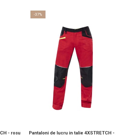
-37%
-35
CH - rosu
Pantaloni de lucru in talie 4XSTRETCH -
Vesta