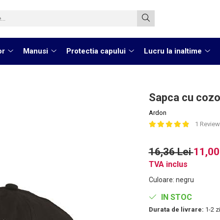
or
Manusi
Protectia capului
Lucru la inaltime
Sapca cu cozo
Ardon
1 Review
16,36 Lei
11,00
TVA inclus
Culoare
:
negru
IN STOC
Durata de livrare:
1-2 zi