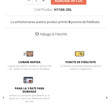
Tricouri clasice
ADAUGA IN COS
Veste de lucru
Cod Produs:
H1166-3XL
Impermeabila
Combinezoane de lucru
La achizitionarea acestui produs primiti
9
puncte de fidelitate
impermeabile
Costume de ploaie impermeabile
Adauga la Favorite
Jachete / Bluze salopeta
Pantaloni impermeabili
Pelerine de ploaie
Veste de lucru
LIVRARE RAPIDA
PUNCTE DE FIDELITATE
Industria alimentara
si gratuita pentru comenzi peste 500
la fiecare comanda plasata pentru
lei, direct la usa ta sau la Easybox
clientii inregistrati
Manecute
Pantaloni de lucru
Sorturi impermeabile
PANA LA 3 RATE FARA
Pantaloni de lucru in talie
DOBANDA
achita cu cardurile partenere si ai
Pentru sudura
pana la 3 rate fara dobanda direct
pe site
Jachete pentru sudura