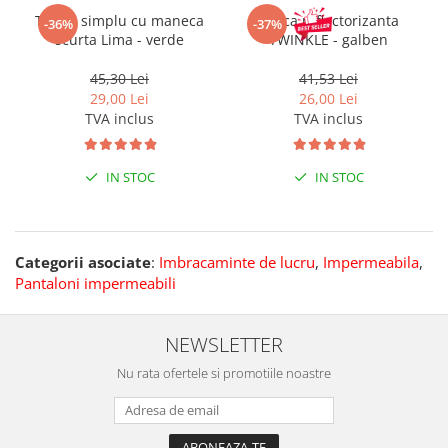
Tricou simplu cu maneca
Sapca reflectorizanta
-36%
-37%
scurta Lima - verde
TWINKLE - galben
45,30 Lei
41,53 Lei
29,00 Lei
26,00 Lei
TVA inclus
TVA inclus
IN STOC
IN STOC
Categorii asociate
:
Imbracaminte de lucru
,
Impermeabila
,
Pantaloni impermeabili
NEWSLETTER
Nu rata ofertele si promotiile noastre