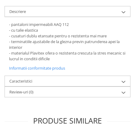
Pantaloni de protectie
Sorturi
Descriere
Pentru copii
- pantaloni impermeabili AAQ 112
Pantaloni de lucru cu pieptar
- cu talie elastica
Veste de lucru
- cusaturi dublu etansate pentru o rezistenta mai mare
Pentru femei
- terminatiile ajustabile de la glezna previn patrunderea apei la
interior
Bluze pentru femei
- materialul Plavitex ofera o rezistenta crescuta la stres mecanic si
Fleece-uri
lucrul in conditii dificile
Halate
Informatii conformitate produs
Jachete / Bluze salopeta
Caracteristici
Pantaloni de lucru cu pieptar
Pantaloni de lucru in talie
Review-uri
(0)
Tricouri polo
Veste de lucru
PRODUSE SIMILARE