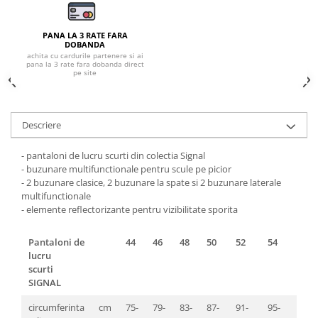
Pantaloni de protectie
Sorturi
PANA LA 3 RATE FARA
Pentru copii
DOBANDA
achita cu cardurile partenere si ai
Pantaloni de lucru cu pieptar
pana la 3 rate fara dobanda direct
pe site
Veste de lucru
Pentru femei
Bluze pentru femei
Descriere
Fleece-uri
- pantaloni de lucru scurti din colectia Signal
Halate
- buzunare multifunctionale pentru scule pe picior
Jachete / Bluze salopeta
- 2 buzunare clasice, 2 buzunare la spate si 2 buzunare laterale
Pantaloni de lucru cu pieptar
multifunctionale
- elemente reflectorizante pentru vizibilitate sporita
Pantaloni de lucru in talie
Tricouri polo
Pantaloni de
44
46
48
50
52
54
56
Veste de lucru
lucru
scurti
SIGNAL
circumferinta
cm
75-
79-
83-
87-
91-
95-
99-