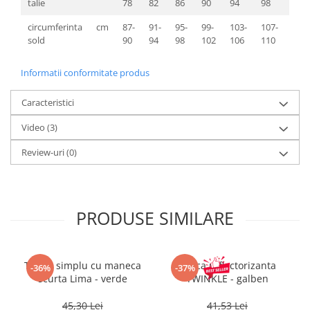
talie
78
82
86
90
94
98
103
circumferinta
cm
87-
91-
95-
99-
103-
107-
111-
sold
90
94
98
102
106
110
114
Informatii conformitate produs
Caracteristici
Video
(3)
Review-uri
(0)
PRODUSE SIMILARE
Tricou simplu cu maneca
Sapca reflectorizanta
-36%
-37%
scurta Lima - verde
TWINKLE - galben
45,30 Lei
41,53 Lei