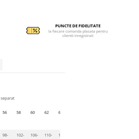
PUNCTE DE FIDELITATE
la fiecare comanda plasata pentru
clientii inregistrati
a separat
56
58
60
62
64
98-
102-
106-
110-
114-