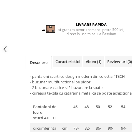
Tricouri clasice
Veste de lucru
Impermeabila
Combinezoane de lucru
LIVRARE RAPIDA
si gratuita pentru comenzi peste 500 lei,
impermeabile
direct la usa ta sau la Easybox
Costume de ploaie impermeabile
Jachete / Bluze salopeta
Pantaloni impermeabili
Pelerine de ploaie
Caracteristici
Video
(1)
Review-uri
(0)
Descriere
Veste de lucru
Industria alimentara
- pantaloni scurti cu design modern din colectia 4TECH
- buzunar multifunctional pe picior
Manecute
- 2 buzunare clasice si 2 buzunare la spate
Pantaloni de lucru
- cureaua textila cu catarama metalica se poate achizition
Sorturi impermeabile
Pantaloni de
46
48
50
52
54
Pantaloni de lucru in talie
lucru
Pentru sudura
scurti 4TECH
Jachete pentru sudura
circumferinta
cm
78-
82-
86-
90-
94-