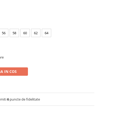
56
58
60
62
64
are
A IN COS
imiti
6
puncte de fidelitate