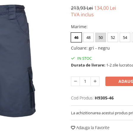
213,93 Lei
134,00 Lei
TVA inclus
Marime
:
46
48
50
52
54
Culoare
:
gri - negru
IN STOC
Durata de livrare:
1-2 zile lucrato
ADAUG
Cod Produs:
H9305-46
La achizitionarea acestui produs pr
Adauga la Favorite