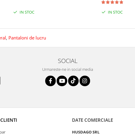
IN STOC
IN STOC
ral
,
Pantaloni de lucru
SOCIAL
Urmareste-ne in social media
CLIENTI
DATE COMERCIALE
par
HUSDAGO SRL