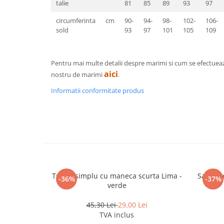
Pantaloni de protectie
talie
81
85
89
93
97
Sorturi
circumferinta
cm
90-
94-
98-
102-
106-
Pentru copii
sold
93
97
101
105
109
Pantaloni de lucru cu pieptar
Veste de lucru
Pentru mai multe detalii despre marimi si cum se efectuea
Pentru femei
aici
nostru de marimi
.
Bluze pentru femei
Informatii conformitate produs
Fleece-uri
Halate
Jachete / Bluze salopeta
Pantaloni de lucru cu pieptar
Pantaloni de lucru in talie
Tricouri polo
Veste de lucru
Tricou simplu cu maneca scurta Lima -
Sapca r
-36%
-37%
verde
45,30 Lei
29,00 Lei
TVA inclus