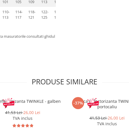
101
105
109
113
117
110-
114-
118-
122-
126-
113
117
121
125
129
za masuratorile consultati ghidul
PRODUSE SIMILARE
eflectorizanta TWINKLE - galben
Sapca reflectorizanta TWIN
-37%
portocaliu
41,53 Lei
26,00 Lei
41,53 Lei
26,00 Lei
TVA inclus
TVA inclus