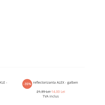
KLE -
Vesta reflectorizanta ALEX - galben
Vesta re
-35%
-36%
21,39 Lei
14,00 Lei
TVA inclus