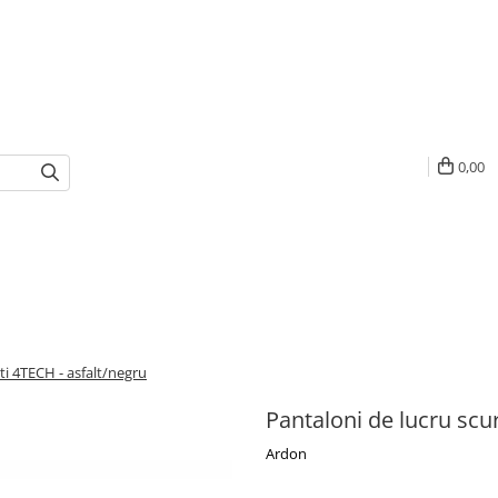
0,00
ti 4TECH - asfalt/negru
Pantaloni de lucru scur
Ardon