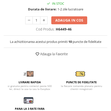
Tricouri clasice
IN STOC
Veste de lucru
Durata de livrare:
1-2 zile lucratoare
Impermeabila
ADAUGA IN COS
Combinezoane de lucru
impermeabile
Cod Produs:
H6449-46
Costume de ploaie impermeabile
Jachete / Bluze salopeta
La achizitionarea acestui produs primiti
10
puncte de fidelitate
Pantaloni impermeabili
Pelerine de ploaie
Adauga la Favorite
Veste de lucru
Industria alimentara
Manecute
Pantaloni de lucru
LIVRARE RAPIDA
PUNCTE DE FIDELITATE
Sorturi impermeabile
si gratuita pentru comenzi peste 500
la fiecare comanda plasata pentru
lei, direct la usa ta sau la Easybox
clientii inregistrati
Pantaloni de lucru in talie
Pentru sudura
Jachete pentru sudura
PANA LA 3 RATE FARA