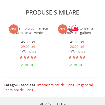
PRODUSE SIMILARE
Tricou simplu cu maneca
Sapca reflectorizanta
-36%
-37%
scurta Lima - verde
TWINKLE - galben
45,30 Lei
41,53 Lei
29,00 Lei
26,00 Lei
TVA inclus
TVA inclus
IN STOC
IN STOC
Categorii asociate
:
Imbracaminte de lucru
,
Uz general
,
Pantaloni de lucru
NEWSLETTER