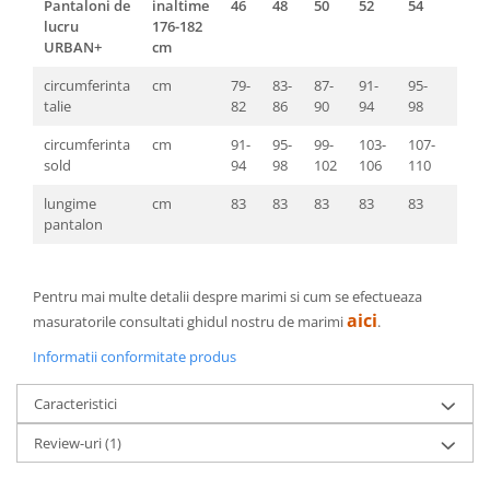
Pantaloni de
inaltime
46
48
50
52
54
56
lucru
176-182
URBAN+
cm
circumferinta
cm
79-
83-
87-
91-
95-
99-
talie
82
86
90
94
98
103
circumferinta
cm
91-
95-
99-
103-
107-
111-
sold
94
98
102
106
110
114
lungime
cm
83
83
83
83
83
83
pantalon
Pentru mai multe detalii despre marimi si cum se efectueaza
aici
masuratorile consultati ghidul nostru de marimi
.
Informatii conformitate produs
Caracteristici
Review-uri
(1)