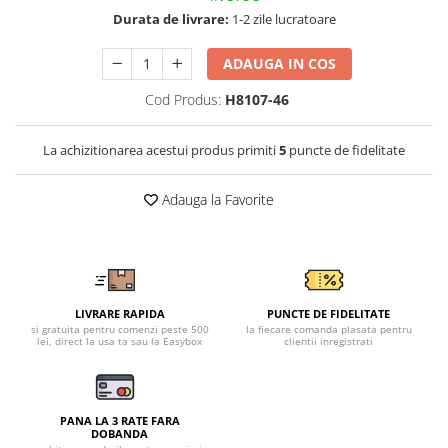
Tricouri clasice
Durata de livrare:
1-2 zile lucratoare
Veste de lucru
Impermeabila
ADAUGA IN COS
Combinezoane de lucru
Cod Produs:
H8107-46
impermeabile
Costume de ploaie impermeabile
La achizitionarea acestui produs primiti
5
puncte de fidelitate
Jachete / Bluze salopeta
Pantaloni impermeabili
Adauga la Favorite
Pelerine de ploaie
Veste de lucru
Industria alimentara
Manecute
LIVRARE RAPIDA
PUNCTE DE FIDELITATE
Pantaloni de lucru
si gratuita pentru comenzi peste 500
la fiecare comanda plasata pentru
Sorturi impermeabile
lei, direct la usa ta sau la Easybox
clientii inregistrati
Pantaloni de lucru in talie
Pentru sudura
PANA LA 3 RATE FARA
Jachete pentru sudura
DOBANDA