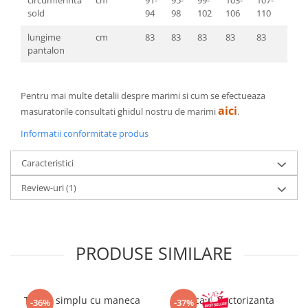
circumferinta
cm
91-
95-
99-
103-
107-
111-
sold
94
98
102
106
110
114
lungime
cm
83
83
83
83
83
83
pantalon
Pentru mai multe detalii despre marimi si cum se efectueaza
aici
masuratorile consultati ghidul nostru de marimi
.
Informatii conformitate produs
Caracteristici
Review-uri
(1)
PRODUSE SIMILARE
Tricou simplu cu maneca
Sapca reflectorizanta
-36%
-37%