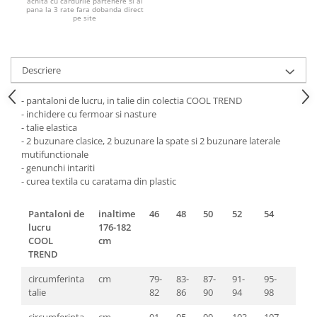
Pantaloni de protectie
achita cu cardurile partenere si ai
pana la 3 rate fara dobanda direct
pe site
Sorturi
Pentru copii
Pantaloni de lucru cu pieptar
Descriere
Veste de lucru
Pentru femei
- pantaloni de lucru, in talie din colectia COOL TREND
- inchidere cu fermoar si nasture
Bluze pentru femei
- talie elastica
Fleece-uri
- 2 buzunare clasice, 2 buzunare la spate si 2 buzunare laterale
mutifunctionale
Halate
- genunchi intariti
Jachete / Bluze salopeta
- curea textila cu caratama din plastic
Pantaloni de lucru cu pieptar
Pantaloni de lucru in talie
Pantaloni de
inaltime
46
48
50
52
54
56
lucru
176-182
Tricouri polo
COOL
cm
Veste de lucru
TREND
circumferinta
cm
79-
83-
87-
91-
95-
99-
talie
82
86
90
94
98
103