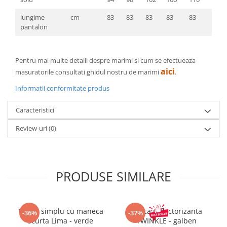
lungime
cm
83
83
83
83
83
83
pantalon
Pentru mai multe detalii despre marimi si cum se efectueaza
aici
masuratorile consultati ghidul nostru de marimi
.
Informatii conformitate produs
Caracteristici
Review-uri
(0)
PRODUSE SIMILARE
Tricou simplu cu maneca
Sapca reflectorizanta
-36%
-37%
scurta Lima - verde
TWINKLE - galben