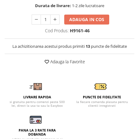
Tricouri clasice
Durata de livrare:
1-2 zile lucratoare
Veste de lucru
Impermeabila
ADAUGA IN COS
Combinezoane de lucru
Cod Produs:
H9161-46
impermeabile
Costume de ploaie impermeabile
La achizitionarea acestui produs primiti
13
puncte de fidelitate
Jachete / Bluze salopeta
Pantaloni impermeabili
Adauga la Favorite
Pelerine de ploaie
Veste de lucru
Industria alimentara
Manecute
LIVRARE RAPIDA
PUNCTE DE FIDELITATE
Pantaloni de lucru
si gratuita pentru comenzi peste 500
la fiecare comanda plasata pentru
Sorturi impermeabile
lei, direct la usa ta sau la Easybox
clientii inregistrati
Pantaloni de lucru in talie
Pentru sudura
PANA LA 3 RATE FARA
Jachete pentru sudura
DOBANDA