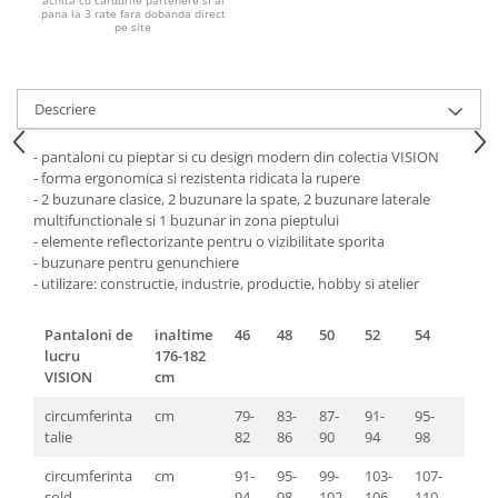
achita cu cardurile partenere si ai
Pantaloni de protectie
pana la 3 rate fara dobanda direct
pe site
Sorturi
Pentru copii
Pantaloni de lucru cu pieptar
Descriere
Veste de lucru
Pentru femei
- pantaloni cu pieptar si cu design modern din colectia VISION
- forma ergonomica si rezistenta ridicata la rupere
Bluze pentru femei
- 2 buzunare clasice, 2 buzunare la spate, 2 buzunare laterale
Fleece-uri
multifunctionale si 1 buzunar in zona pieptului
- elemente reflectorizante pentru o vizibilitate sporita
Halate
- buzunare pentru genunchiere
Jachete / Bluze salopeta
- utilizare: constructie, industrie, productie, hobby si atelier
Pantaloni de lucru cu pieptar
Pantaloni de lucru in talie
Pantaloni de
inaltime
46
48
50
52
54
56
lucru
176-182
Tricouri polo
VISION
cm
Veste de lucru
circumferinta
cm
79-
83-
87-
91-
95-
99-
talie
82
86
90
94
98
103
circumferinta
cm
91-
95-
99-
103-
107-
111-
sold
94
98
102
106
110
114