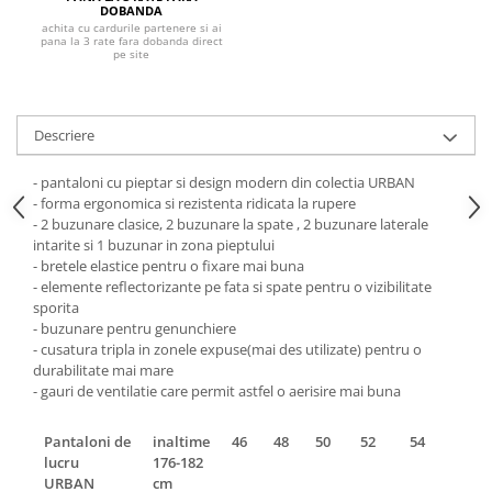
Pantaloni de protectie
DOBANDA
achita cu cardurile partenere si ai
Sorturi
pana la 3 rate fara dobanda direct
pe site
Pentru copii
Pantaloni de lucru cu pieptar
Veste de lucru
Descriere
Pentru femei
- pantaloni cu pieptar si design modern din colectia URBAN
Bluze pentru femei
- forma ergonomica si rezistenta ridicata la rupere
Fleece-uri
- 2 buzunare clasice, 2 buzunare la spate , 2 buzunare laterale
Halate
intarite si 1 buzunar in zona pieptului
- bretele elastice pentru o fixare mai buna
Jachete / Bluze salopeta
- elemente reflectorizante pe fata si spate pentru o vizibilitate
Pantaloni de lucru cu pieptar
sporita
Pantaloni de lucru in talie
- buzunare pentru genunchiere
- cusatura tripla in zonele expuse(mai des utilizate) pentru o
Tricouri polo
durabilitate mai mare
Veste de lucru
- gauri de ventilatie care permit astfel o aerisire mai buna
Pantaloni de
inaltime
46
48
50
52
54
56
lucru
176-182
URBAN
cm