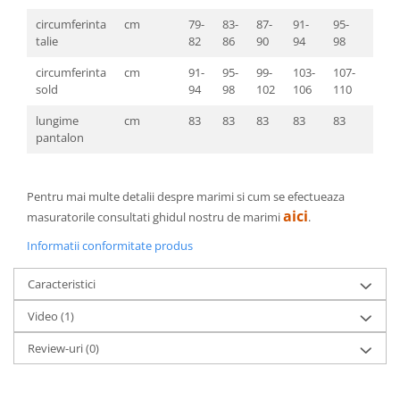
circumferinta
cm
79-
83-
87-
91-
95-
99-
talie
82
86
90
94
98
103
circumferinta
cm
91-
95-
99-
103-
107-
111-
sold
94
98
102
106
110
114
lungime
cm
83
83
83
83
83
83
pantalon
Pentru mai multe detalii despre marimi si cum se efectueaza
aici
masuratorile consultati ghidul nostru de marimi
.
Informatii conformitate produs
Caracteristici
Video
(1)
Review-uri
(0)