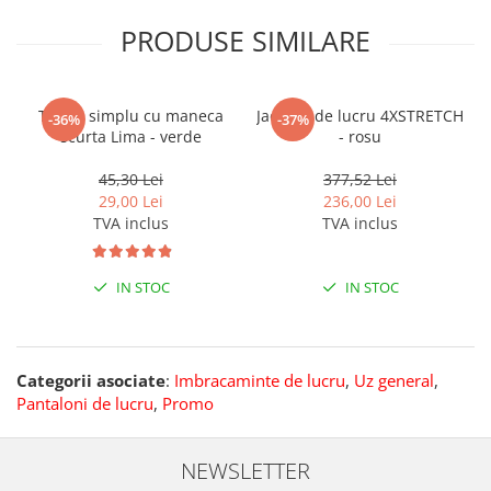
PRODUSE SIMILARE
Tricou simplu cu maneca
Jacheta de lucru 4XSTRETCH
-36%
-37%
scurta Lima - verde
- rosu
45,30 Lei
377,52 Lei
29,00 Lei
236,00 Lei
TVA inclus
TVA inclus
IN STOC
IN STOC
Categorii asociate
:
Imbracaminte de lucru
,
Uz general
,
Pantaloni de lucru
,
Promo
NEWSLETTER