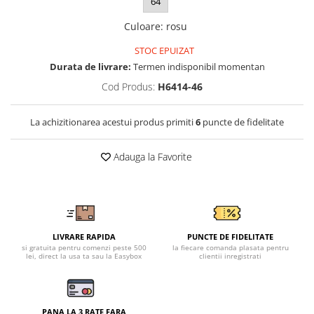
Tricouri clasice
64
Veste de lucru
Culoare
:
rosu
Impermeabila
STOC EPUIZAT
Combinezoane de lucru
Durata de livrare:
Termen indisponibil momentan
impermeabile
Cod Produs:
H6414-46
Costume de ploaie impermeabile
Jachete / Bluze salopeta
La achizitionarea acestui produs primiti
6
puncte de fidelitate
Pantaloni impermeabili
Pelerine de ploaie
Adauga la Favorite
Veste de lucru
Industria alimentara
Manecute
Pantaloni de lucru
LIVRARE RAPIDA
PUNCTE DE FIDELITATE
Sorturi impermeabile
si gratuita pentru comenzi peste 500
la fiecare comanda plasata pentru
lei, direct la usa ta sau la Easybox
clientii inregistrati
Pantaloni de lucru in talie
Pentru sudura
Jachete pentru sudura
PANA LA 3 RATE FARA