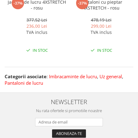
Jacheta de lucru 4XSTRETCH
Pantaloni cu pieptar
-37%
-37%
- rosu
4XSTRETCH - rosu
377,52 Lei
478,19 Lei
236,00 Lei
299,00 Lei
TVA inclus
TVA inclus
IN STOC
IN STOC
Categorii asociate
:
Imbracaminte de lucru
,
Uz general
,
Pantaloni de lucru
NEWSLETTER
Nu rata ofertele si promotiile noastre