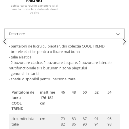
Pantaloni de protectie
DOBANDA
achita cu cardurile partenere si ai
Sorturi
pana la 3 rate fara dobanda direct
pe site
Pentru copii
Pantaloni de lucru cu pieptar
Veste de lucru
Descriere
Pentru femei
- pantaloni de lucru cu pieptar, din colectia COOL TREND
Bluze pentru femei
- bretele elastice pentru o fixare mai buna
Fleece-uri
- talie elastica
- 2 buzunare clasice, 2 buzunare la spate, 2 buzunare laterale
Halate
mutifunctionale si 1 buzunar in zona pieptului
Jachete / Bluze salopeta
- genunchi intariti
Pantaloni de lucru cu pieptar
- spatiu disponibil pentru personalizare
Pantaloni de lucru in talie
Pantaloni de
inaltime
46
48
50
52
54
56
Tricouri polo
lucru
176-182
Veste de lucru
COOL
cm
TREND
circumferinta
cm
79-
83-
87-
91-
95-
99-
talie
82
86
90
94
98
103