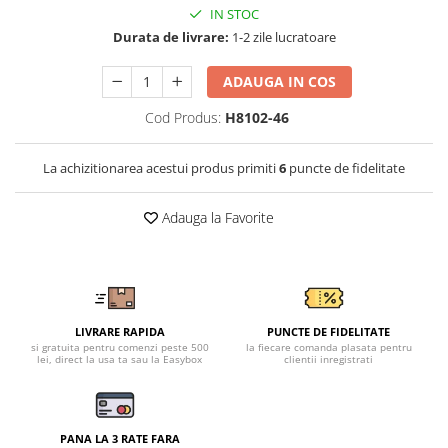
Tricouri clasice
IN STOC
Veste de lucru
Durata de livrare:
1-2 zile lucratoare
Impermeabila
ADAUGA IN COS
Combinezoane de lucru
impermeabile
Cod Produs:
H8102-46
Costume de ploaie impermeabile
Jachete / Bluze salopeta
La achizitionarea acestui produs primiti
6
puncte de fidelitate
Pantaloni impermeabili
Pelerine de ploaie
Adauga la Favorite
Veste de lucru
Industria alimentara
Manecute
Pantaloni de lucru
LIVRARE RAPIDA
PUNCTE DE FIDELITATE
Sorturi impermeabile
si gratuita pentru comenzi peste 500
la fiecare comanda plasata pentru
lei, direct la usa ta sau la Easybox
clientii inregistrati
Pantaloni de lucru in talie
Pentru sudura
Jachete pentru sudura
PANA LA 3 RATE FARA