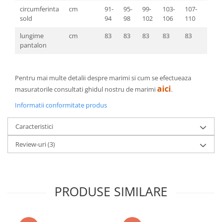
circumferinta
cm
91-
95-
99-
103-
107-
111-
sold
94
98
102
106
110
114
lungime
cm
83
83
83
83
83
83
pantalon
Pentru mai multe detalii despre marimi si cum se efectueaza
aici
masuratorile consultati ghidul nostru de marimi
.
Informatii conformitate produs
Caracteristici
Review-uri
(3)
PRODUSE SIMILARE