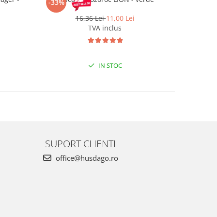
-33%
-37%
16,36 Lei
11,00 Lei
3
TVA inclus
IN STOC
SUPORT CLIENTI
office@husdago.ro