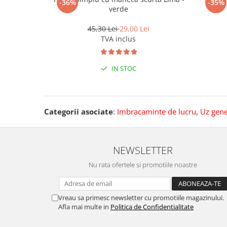
-36%
-35%
verde
45,30 Lei
29,00 Lei
TVA inclus
IN STOC
Categorii asociate
:
Imbracaminte de lucru
,
Uz gene
NEWSLETTER
Nu rata ofertele si promotiile noastre
Vreau sa primesc newsletter cu promotiile magazinului.
Afla mai multe in
Politica de Confidentialitate