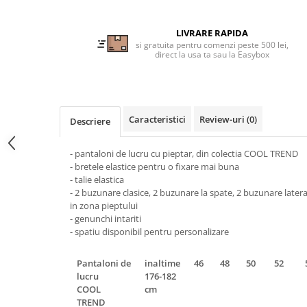
Tricouri clasice
Veste de lucru
LIVRARE RAPIDA
Impermeabila
si gratuita pentru comenzi peste 500 lei,
direct la usa ta sau la Easybox
Combinezoane de lucru
impermeabile
Costume de ploaie impermeabile
Jachete / Bluze salopeta
Caracteristici
Review-uri
(0)
Descriere
Pantaloni impermeabili
Pelerine de ploaie
- pantaloni de lucru cu pieptar, din colectia COOL TREND
Veste de lucru
- bretele elastice pentru o fixare mai buna
Industria alimentara
- talie elastica
- 2 buzunare clasice, 2 buzunare la spate, 2 buzunare later
Manecute
in zona pieptului
Pantaloni de lucru
- genunchi intariti
- spatiu disponibil pentru personalizare
Sorturi impermeabile
Pantaloni de lucru in talie
Pantaloni de
inaltime
46
48
50
52
Pentru sudura
lucru
176-182
COOL
cm
Jachete pentru sudura
TREND