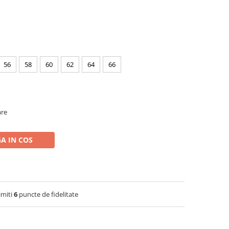
56
58
60
62
64
66
are
A IN COS
imiti
6
puncte de fidelitate