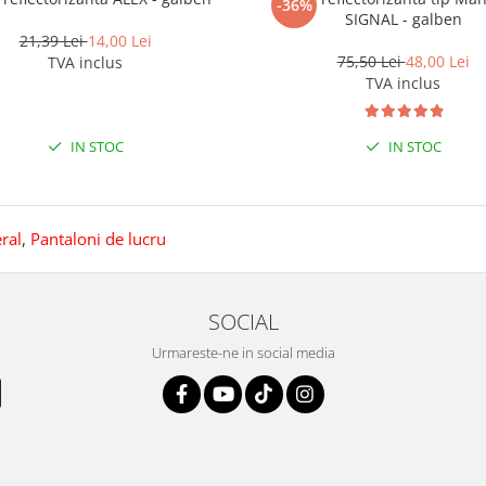
-36%
SIGNAL - galben
21,39 Lei
14,00 Lei
75,50 Lei
48,00 Lei
TVA inclus
TVA inclus
IN STOC
IN STOC
ral
,
Pantaloni de lucru
SOCIAL
Urmareste-ne in social media