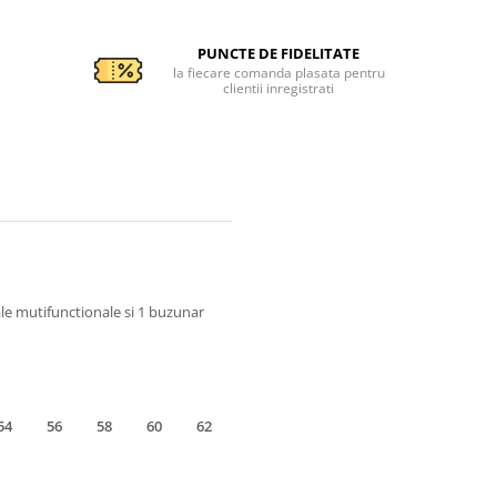
PUNCTE DE FIDELITATE
la fiecare comanda plasata pentru
clientii inregistrati
ale mutifunctionale si 1 buzunar
54
56
58
60
62
64
66