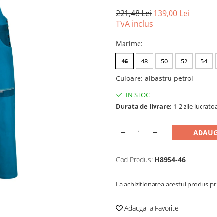
221,48 Lei
139,00 Lei
TVA inclus
Marime
:
46
48
50
52
54
Culoare
:
albastru petrol
IN STOC
Durata de livrare:
1-2 zile lucrato
ADAUG
Cod Produs:
H8954-46
La achizitionarea acestui produs pr
Adauga la Favorite