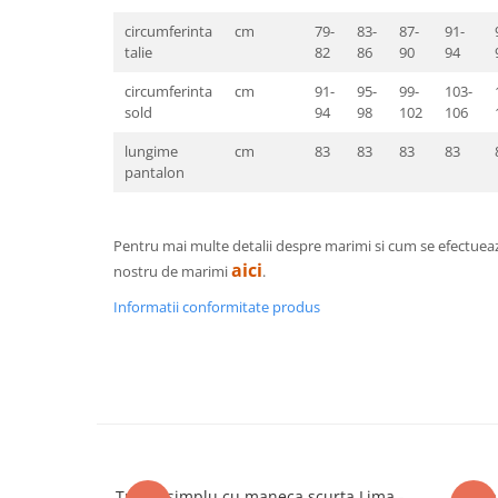
Pantaloni de protectie
circumferinta
cm
79-
83-
87-
91-
Sorturi
talie
82
86
90
94
Pentru copii
circumferinta
cm
91-
95-
99-
103-
Pantaloni de lucru cu pieptar
sold
94
98
102
106
Veste de lucru
lungime
cm
83
83
83
83
Pentru femei
pantalon
Bluze pentru femei
Fleece-uri
Halate
Pentru mai multe detalii despre marimi si cum se efectuea
aici
nostru de marimi
.
Jachete / Bluze salopeta
Pantaloni de lucru cu pieptar
Informatii conformitate produs
Pantaloni de lucru in talie
Tricouri polo
Veste de lucru
Tricou simplu cu maneca scurta Lima -
Vesta