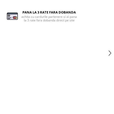
PANA LA 3 RATE FARA DOBANDA
achita cu cardurile partenere si ai pana
la 3 rate fara dobanda direct pe site