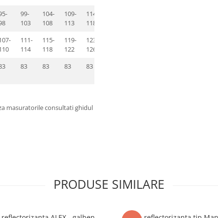
95-
99-
104-
109-
114-
119-
124-
98
103
108
113
118
123
128
107-
111-
115-
119-
123-
127-
131-
110
114
118
122
126
130
134
83
83
83
83
83
83
83
za masuratorile consultati ghidul
PRODUSE SIMILARE
 reflectorizanta ALEX - galben
Vesta reflectorizanta tip Man