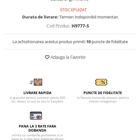
Tricouri clasice
Veste de lucru
STOC EPUIZAT
Impermeabila
Durata de livrare:
Termen indisponibil momentan
Cod Produs:
H9777-S
Combinezoane de lucru
impermeabile
Costume de ploaie impermeabile
La achizitionarea acestui produs primiti
10
puncte de fidelitate
Jachete / Bluze salopeta
Pantaloni impermeabili
Adauga la Favorite
Pelerine de ploaie
Veste de lucru
Industria alimentara
Manecute
LIVRARE RAPIDA
PUNCTE DE FIDELITATE
si gratuita pentru comenzi peste 500
la fiecare comanda plasata pentru
Pantaloni de lucru
lei, direct la usa ta sau la Easybox
clientii inregistrati
Sorturi impermeabile
Pantaloni de lucru in talie
Pentru sudura
PANA LA 3 RATE FARA
DOBANDA
Jachete pentru sudura
achita cu cardurile partenere si ai
pana la 3 rate fara dobanda direct