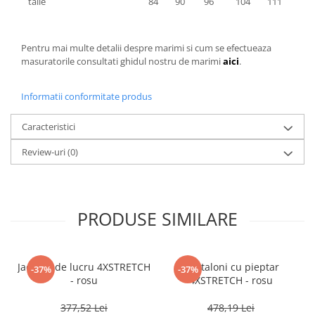
talie
84
90
96
104
111
118
Pentru mai multe detalii despre marimi si cum se efectueaza
masuratorile consultati ghidul nostru de marimi
aici
.
Informatii conformitate produs
Caracteristici
Review-uri
(0)
PRODUSE SIMILARE
Jacheta de lucru 4XSTRETCH
Pantaloni cu pieptar
-37%
-37%
- rosu
4XSTRETCH - rosu
377,52 Lei
478,19 Lei