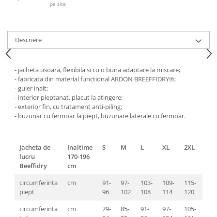
Pantaloni de protectie
pe site
Sorturi
Pentru copii
Descriere
Pantaloni de lucru cu pieptar
Veste de lucru
Pentru femei
- jacheta usoara, flexibila si cu o buna adaptare la miscare;
- fabricata din material functional ARDON BREEFFIDRY®;
Bluze pentru femei
- guler inalt;
Fleece-uri
- interior pieptanat, placut la atingere;
- exterior fin, cu tratament anti-piling;
Halate
- buzunar cu fermoar la piept, buzunare laterale cu fermoar.
Jachete / Bluze salopeta
Pantaloni de lucru cu pieptar
Pantaloni de lucru in talie
Jacheta de
Inaltime
S
M
L
XL
2XL
3XL
lucru
170-196
Tricouri polo
Beeffidry
cm
Veste de lucru
circumferinta
cm
91-
97-
103-
109-
115-
121
piept
96
102
108
114
120
126
circumferinta
cm
79-
85-
91-
97-
105-
112