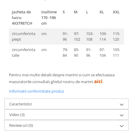
Jacheta de
inaltime
S
M
L
XL
XXL
3XL
lucru
170 -196
4XSTRETCH
cm
circumferinta
cm
91-
97-
103-
109-
115-
121
piept
96
102
108
114
120
126
circumferinta
cm
79-
85-
91-
97-
105-
112
talie
84
90
96
104
111
118
Pentru mai multe detalii despre marimi si cum se efectueaza
aici
masuratorile consultati ghidul nostru de marimi
.
Informatii conformitate produs
Caracteristici
Video
(3)
Review-uri
(0)