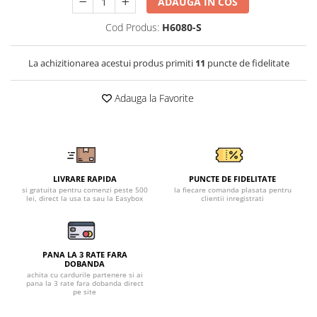
Tricouri clasice
ADAUGA IN COS
Veste de lucru
Cod Produs:
H6080-S
Impermeabila
Combinezoane de lucru
La achizitionarea acestui produs primiti
11
puncte de fidelitate
impermeabile
Costume de ploaie impermeabile
Adauga la Favorite
Jachete / Bluze salopeta
Pantaloni impermeabili
Pelerine de ploaie
Veste de lucru
LIVRARE RAPIDA
PUNCTE DE FIDELITATE
Industria alimentara
si gratuita pentru comenzi peste 500
la fiecare comanda plasata pentru
lei, direct la usa ta sau la Easybox
clientii inregistrati
Manecute
Pantaloni de lucru
Sorturi impermeabile
PANA LA 3 RATE FARA
Pantaloni de lucru in talie
DOBANDA
achita cu cardurile partenere si ai
Pentru sudura
pana la 3 rate fara dobanda direct
pe site
Jachete pentru sudura