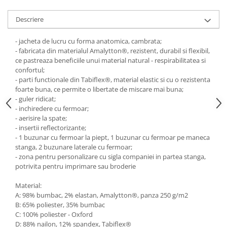
Pantaloni de protectie
Sorturi
Descriere
Pentru copii
- jacheta de lucru cu forma anatomica, cambrata;
Pantaloni de lucru cu pieptar
- fabricata din materialul Amalytton®, rezistent, durabil si flexibil,
Veste de lucru
ce pastreaza beneficiile unui material natural - respirabilitatea si
Pentru femei
confortul;
- parti functionale din Tabiflex®, material elastic si cu o rezistenta
Bluze pentru femei
foarte buna, ce permite o libertate de miscare mai buna;
Fleece-uri
- guler ridicat;
- inchiredere cu fermoar;
Halate
- aerisire la spate;
Jachete / Bluze salopeta
- insertii reflectorizante;
- 1 buzunar cu fermoar la piept, 1 buzunar cu fermoar pe maneca
Pantaloni de lucru cu pieptar
stanga, 2 buzunare laterale cu fermoar;
Pantaloni de lucru in talie
- zona pentru personalizare cu sigla companiei in partea stanga,
Tricouri polo
potrivita pentru imprimare sau broderie
Veste de lucru
Material:
A: 98% bumbac, 2% elastan, Amalytton®, panza 250 g/m2
B: 65% poliester, 35% bumbac
C: 100% poliester - Oxford
D: 88% nailon, 12% spandex, Tabiflex®