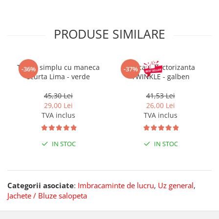
PRODUSE SIMILARE
Tricou simplu cu maneca
Sapca reflectorizanta
-36%
-37%
scurta Lima - verde
TWINKLE - galben
45,30 Lei
41,53 Lei
29,00 Lei
26,00 Lei
TVA inclus
TVA inclus
IN STOC
IN STOC
Categorii asociate
:
Imbracaminte de lucru
,
Uz general
,
Jachete / Bluze salopeta