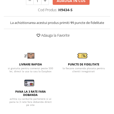
Tricouri clasice
ADAUGA IN COS
Veste de lucru
Cod Produs:
H9434-S
Impermeabila
Combinezoane de lucru
La achizitionarea acestui produs primiti
11
puncte de fidelitate
impermeabile
Costume de ploaie impermeabile
Adauga la Favorite
Jachete / Bluze salopeta
Pantaloni impermeabili
Pelerine de ploaie
Veste de lucru
LIVRARE RAPIDA
PUNCTE DE FIDELITATE
Industria alimentara
si gratuita pentru comenzi peste 500
la fiecare comanda plasata pentru
lei, direct la usa ta sau la Easybox
clientii inregistrati
Manecute
Pantaloni de lucru
Sorturi impermeabile
PANA LA 3 RATE FARA
Pantaloni de lucru in talie
DOBANDA
achita cu cardurile partenere si ai
Pentru sudura
pana la 3 rate fara dobanda direct
pe site
Jachete pentru sudura