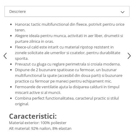
Pantaloni de protectie
Sorturi
Descriere
Pentru copii
Hanorac tactic multifunctional din fleece, potrivit pentru orice
Pantaloni de lucru cu pieptar
teren.
Veste de lucru
Alegere ideala pentru munca, activitati in aer liber, drumetii si
Pentru femei
purtare zilnica in oras.
Fleece-ul cald este intarit cu material ripstop rezistent in
Bluze pentru femei
zonele solicitate ale umerilor si coatelor, pentru durabilitate
Fleece-uri
sporita.
Prevazut cu gluga cu reglare perimetrala si croiala moderna.
Halate
Dispune de 2 buzunare spatioase cu fermoar, un buzunar
Jachete / Bluze salopeta
multifunctional la spate (accesibil din doua parti) si buzunare
practice cu fermoar pe maneci pentru echipament mic.
Pantaloni de lucru cu pieptar
Fermoarele de ventilatie ajuta la disiparea caldurii in timpul
Pantaloni de lucru in talie
miscarii active si al muncii.
Tricouri polo
Combina perfect functionalitatea, caracterul practic si stilul
original.
Veste de lucru
Caracteristici:
Material exterior: 100% poliester
Alt material: 92% nailon, 8% elastan