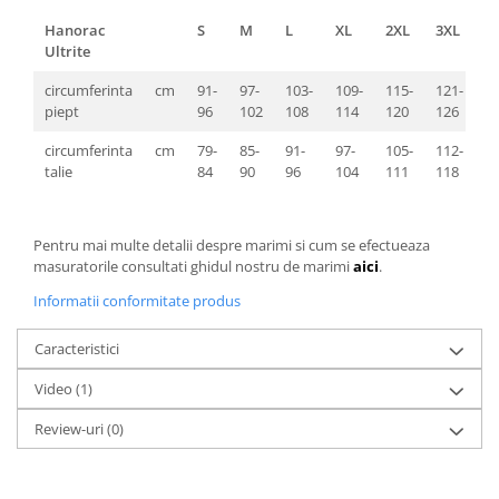
Hanorac
S
M
L
XL
2XL
3XL
4
Ultrite
circumferinta
cm
91-
97-
103-
109-
115-
121-
1
piept
96
102
108
114
120
126
1
circumferinta
cm
79-
85-
91-
97-
105-
112-
1
talie
84
90
96
104
111
118
1
Pentru mai multe detalii despre marimi si cum se efectueaza
masuratorile consultati ghidul nostru de marimi
aici
.
Informatii conformitate produs
Caracteristici
Video
(1)
Review-uri
(0)