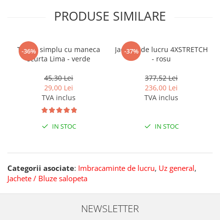
PRODUSE SIMILARE
Tricou simplu cu maneca
Jacheta de lucru 4XSTRETCH
-36%
-37%
scurta Lima - verde
- rosu
45,30 Lei
377,52 Lei
29,00 Lei
236,00 Lei
TVA inclus
TVA inclus
IN STOC
IN STOC
Categorii asociate
:
Imbracaminte de lucru
,
Uz general
,
Jachete / Bluze salopeta
NEWSLETTER