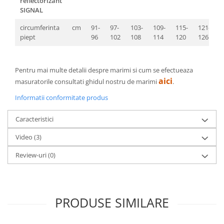
reflectorizant
SIGNAL
circumferinta
cm
91-
97-
103-
109-
115-
121-
1
piept
96
102
108
114
120
126
1
Pentru mai multe detalii despre marimi si cum se efectueaza
aici
masuratorile consultati ghidul nostru de marimi
.
Informatii conformitate produs
Caracteristici
Video
(3)
Review-uri
(0)
PRODUSE SIMILARE