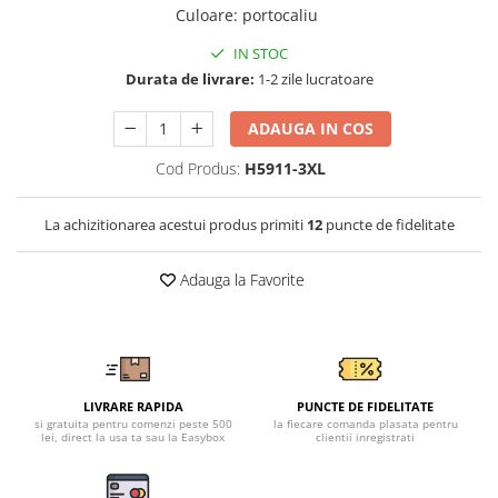
Tricouri clasice
Culoare
:
portocaliu
Veste de lucru
IN STOC
Impermeabila
Durata de livrare:
1-2 zile lucratoare
Combinezoane de lucru
impermeabile
ADAUGA IN COS
Costume de ploaie impermeabile
Cod Produs:
H5911-3XL
Jachete / Bluze salopeta
Pantaloni impermeabili
La achizitionarea acestui produs primiti
12
puncte de fidelitate
Pelerine de ploaie
Veste de lucru
Adauga la Favorite
Industria alimentara
Manecute
Pantaloni de lucru
Sorturi impermeabile
LIVRARE RAPIDA
PUNCTE DE FIDELITATE
Pantaloni de lucru in talie
si gratuita pentru comenzi peste 500
la fiecare comanda plasata pentru
Pentru sudura
lei, direct la usa ta sau la Easybox
clientii inregistrati
Jachete pentru sudura