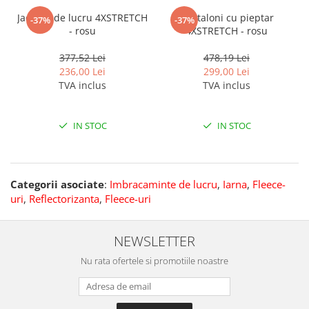
Jacheta de lucru 4XSTRETCH
Pantaloni cu pieptar
-37%
-37%
- rosu
4XSTRETCH - rosu
377,52 Lei
478,19 Lei
236,00 Lei
299,00 Lei
TVA inclus
TVA inclus
IN STOC
IN STOC
Categorii asociate
:
Imbracaminte de lucru
,
Iarna
,
Fleece-
uri
,
Reflectorizanta
,
Fleece-uri
NEWSLETTER
Nu rata ofertele si promotiile noastre