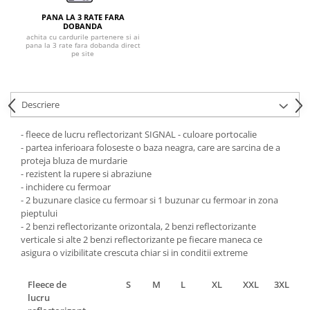
Pantaloni de protectie
PANA LA 3 RATE FARA
Sorturi
DOBANDA
Pentru copii
achita cu cardurile partenere si ai
pana la 3 rate fara dobanda direct
pe site
Pantaloni de lucru cu pieptar
Veste de lucru
Pentru femei
Descriere
Bluze pentru femei
- fleece de lucru reflectorizant SIGNAL - culoare portocalie
Fleece-uri
- partea inferioara foloseste o baza neagra, care are sarcina de a
Halate
proteja bluza de murdarie
Jachete / Bluze salopeta
- rezistent la rupere si abraziune
- inchidere cu fermoar
Pantaloni de lucru cu pieptar
- 2 buzunare clasice cu fermoar si 1 buzunar cu fermoar in zona
Pantaloni de lucru in talie
pieptului
Tricouri polo
- 2 benzi reflectorizante orizontala, 2 benzi reflectorizante
verticale si alte 2 benzi reflectorizante pe fiecare maneca ce
Veste de lucru
asigura o vizibilitate crescuta chiar si in conditii extreme
Fleece de
S
M
L
XL
XXL
3XL
lucru