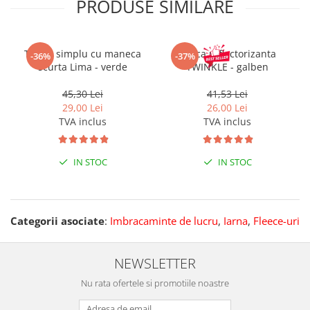
PRODUSE SIMILARE
Tricou simplu cu maneca
Sapca reflectorizanta
-36%
-37%
scurta Lima - verde
TWINKLE - galben
45,30 Lei
41,53 Lei
29,00 Lei
26,00 Lei
TVA inclus
TVA inclus
IN STOC
IN STOC
Categorii asociate
:
Imbracaminte de lucru
,
Iarna
,
Fleece-uri
NEWSLETTER
Nu rata ofertele si promotiile noastre