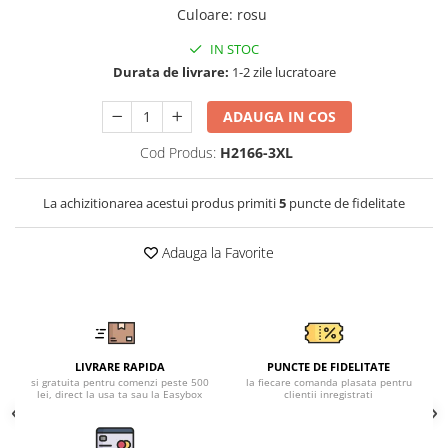
Tricouri clasice
Culoare
:
rosu
Veste de lucru
IN STOC
Impermeabila
Durata de livrare:
1-2 zile lucratoare
Combinezoane de lucru
impermeabile
ADAUGA IN COS
Costume de ploaie impermeabile
Cod Produs:
H2166-3XL
Jachete / Bluze salopeta
Pantaloni impermeabili
La achizitionarea acestui produs primiti
5
puncte de fidelitate
Pelerine de ploaie
Veste de lucru
Adauga la Favorite
Industria alimentara
Manecute
Pantaloni de lucru
Sorturi impermeabile
Pantaloni de lucru in talie
LIVRARE RAPIDA
PUNCTE DE FIDELITATE
si gratuita pentru comenzi peste 500
la fiecare comanda plasata pentru
Pentru sudura
lei, direct la usa ta sau la Easybox
clientii inregistrati
Jachete pentru sudura