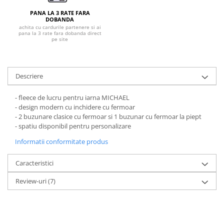
Pantaloni de protectie
PANA LA 3 RATE FARA
Sorturi
DOBANDA
Pentru copii
achita cu cardurile partenere si ai
pana la 3 rate fara dobanda direct
pe site
Pantaloni de lucru cu pieptar
Veste de lucru
Pentru femei
Descriere
Bluze pentru femei
Fleece-uri
- fleece de lucru pentru iarna MICHAEL
- design modern cu inchidere cu fermoar
Halate
- 2 buzunare clasice cu fermoar si 1 buzunar cu fermoar la piept
Jachete / Bluze salopeta
- spatiu disponibil pentru personalizare
Pantaloni de lucru cu pieptar
Informatii conformitate produs
Pantaloni de lucru in talie
Tricouri polo
Caracteristici
Veste de lucru
Review-uri
(7)