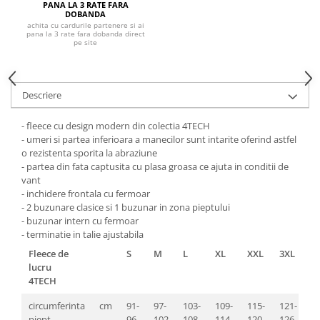
Pantaloni de protectie
PANA LA 3 RATE FARA
DOBANDA
Sorturi
achita cu cardurile partenere si ai
pana la 3 rate fara dobanda direct
Pentru copii
pe site
Pantaloni de lucru cu pieptar
Veste de lucru
Descriere
Pentru femei
Bluze pentru femei
- fleece cu design modern din colectia 4TECH
Fleece-uri
- umeri si partea inferioara a manecilor sunt intarite oferind astfel
o rezistenta sporita la abraziune
Halate
- partea din fata captusita cu plasa groasa ce ajuta in conditii de
Jachete / Bluze salopeta
vant
- inchidere frontala cu fermoar
Pantaloni de lucru cu pieptar
- 2 buzunare clasice si 1 buzunar in zona pieptului
Pantaloni de lucru in talie
- buzunar intern cu fermoar
Tricouri polo
- terminatie in talie ajustabila
Veste de lucru
Fleece de
S
M
L
XL
XXL
3XL
lucru
4TECH
circumferinta
cm
91-
97-
103-
109-
115-
121-
piept
96
102
108
114
120
126