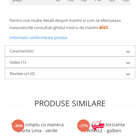
Pentru mai multe detalii despre marimi si cum se efectueaza
aici
masuratorile consultati ghidul nostru de marimi
.
Informatii conformitate produs
Caracteristici
Video
(1)
Review-uri
(0)
PRODUSE SIMILARE
Tricou simplu cu maneca
Sapca reflectorizanta
-36%
-37%
scurta Lima - verde
TWINKLE - galben