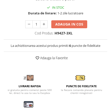
Tricouri clasice
Veste de lucru
IN STOC
Impermeabila
Durata de livrare:
1-2 zile lucratoare
Combinezoane de lucru
ADAUGA IN COS
impermeabile
Costume de ploaie impermeabile
Cod Produs:
H9427-3XL
Jachete / Bluze salopeta
Pantaloni impermeabili
La achizitionarea acestui produs primiti
6
puncte de fidelitate
Pelerine de ploaie
Veste de lucru
Adauga la Favorite
Industria alimentara
Manecute
Pantaloni de lucru
Sorturi impermeabile
LIVRARE RAPIDA
PUNCTE DE FIDELITATE
si gratuita pentru comenzi peste 500
la fiecare comanda plasata pentru
Pantaloni de lucru in talie
lei, direct la usa ta sau la Easybox
clientii inregistrati
Pentru sudura
Jachete pentru sudura