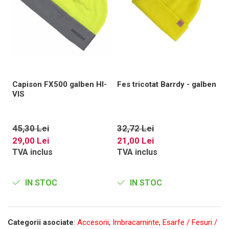
Capison FX500 galben HI-
Fes tricotat Barrdy - galben
F
VIS
g
45,30 Lei
32,72 Lei
3
29,00 Lei
21,00 Lei
2
TVA inclus
TVA inclus
T
IN STOC
IN STOC
Categorii asociate
:
Accesorii
,
Imbracaminte
,
Esarfe / Fesuri /