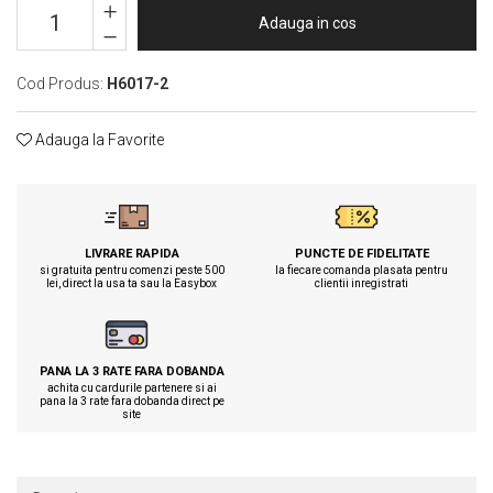
Tricouri clasice
Adauga in cos
Veste de lucru
Impermeabila
Cod Produs:
H6017-2
Combinezoane de lucru impermeabile
Costume de ploaie impermeabile
Adauga la Favorite
Jachete / Bluze salopeta
Pantaloni impermeabili
Pelerine de ploaie
Veste de lucru
LIVRARE RAPIDA
PUNCTE DE FIDELITATE
Industria alimentara
si gratuita pentru comenzi peste 500
la fiecare comanda plasata pentru
lei, direct la usa ta sau la Easybox
clientii inregistrati
Manecute
Pantaloni de lucru
Sorturi impermeabile
PANA LA 3 RATE FARA DOBANDA
Pantaloni de lucru in talie
achita cu cardurile partenere si ai
pana la 3 rate fara dobanda direct pe
Pentru sudura
site
Jachete pentru sudura
Pantaloni de protectie