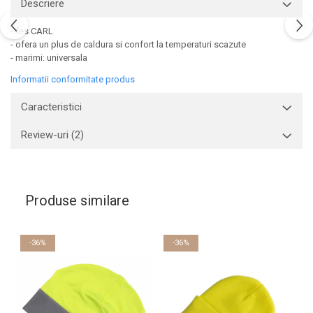
Descriere
Sorturi
Pentru copii
- fes CARL
- ofera un plus de caldura si confort la temperaturi scazute
Pantaloni de lucru cu pieptar
- marimi: universala
Veste de lucru
Informatii conformitate produs
Pentru femei
Bluze pentru femei
Caracteristici
Fleece-uri
Review-uri
(2)
Halate
Jachete / Bluze salopeta
Pantaloni de lucru cu pieptar
Pantaloni de lucru in talie
Produse similare
Tricouri polo
Veste de lucru
-36%
-36%