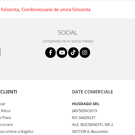
 folosinta
,
Combinezoane de unica folosinta
SOCIAL
Urmareste-ne in social media
CLIENTI
DATE COMERCIALE
par
HUSDAGO SRL
e Retur
J40/5059/2015
 Plata
RO 34429237
 Livrare
ALE. BUCSENESTI, NR 2
a online a litigiilor
SECTOR 6, Bucuresti