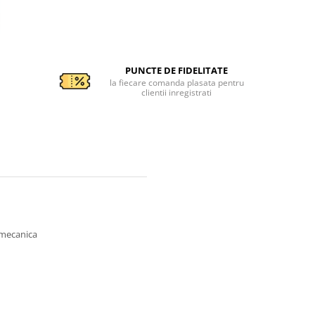
PUNCTE DE FIDELITATE
la fiecare comanda plasata pentru
clientii inregistrati
u mecanica