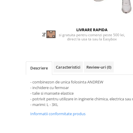
Tricouri clasice
Veste de lucru
Impermeabila
Combinezoane de lucru
LIVRARE RAPIDA
impermeabile
si gratuita pentru comenzi peste 500 lei,
Costume de ploaie impermeabile
direct la usa ta sau la Easybox
Jachete / Bluze salopeta
Pantaloni impermeabili
Pelerine de ploaie
Caracteristici
Review-uri
(0)
Descriere
Veste de lucru
Industria alimentara
- combinezon de unica folosinta ANDREW
Manecute
- inchidere cu fermoar
- talie si mansete elastice
Pantaloni de lucru
- potrivit pentru utilizare in inginerie chimica, electrica sa
Sorturi impermeabile
- marimi: L - 3XL
Pantaloni de lucru in talie
Informatii conformitate produs
Pentru sudura
Jachete pentru sudura