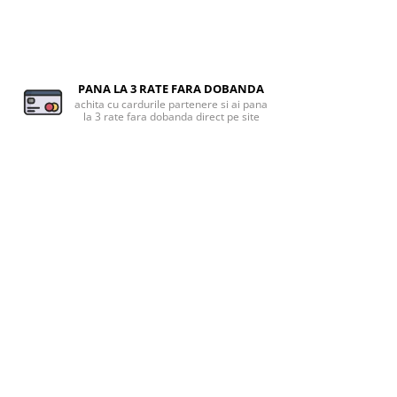
PANA LA 3 RATE FARA DOBANDA
achita cu cardurile partenere si ai pana
la 3 rate fara dobanda direct pe site