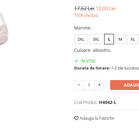
17,62 Lei
12,00 Lei
TVA inclus
Marime
:
2XL
3XL
L
M
XL
Culoare
:
albastru
IN STOC
Durata de livrare:
1-2 zile lucrato
ADAUG
Cod Produs:
H4042-L
Adauga la Favorite