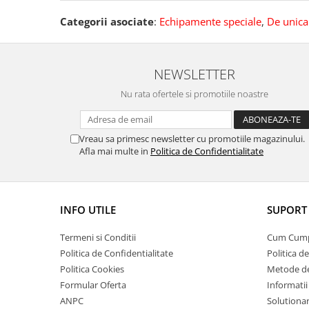
Pantaloni de protectie
Sorturi
Categorii asociate
:
Echipamente speciale
,
De unica
Pentru copii
Pantaloni de lucru cu pieptar
NEWSLETTER
Veste de lucru
Nu rata ofertele si promotiile noastre
Pentru femei
Bluze pentru femei
Fleece-uri
Vreau sa primesc newsletter cu promotiile magazinului.
Afla mai multe in
Politica de Confidentialitate
Halate
Jachete / Bluze salopeta
Pantaloni de lucru cu pieptar
Pantaloni de lucru in talie
INFO UTILE
SUPORT 
Tricouri polo
Termeni si Conditii
Cum Cum
Veste de lucru
Politica de Confidentialitate
Politica d
Politica Cookies
Metode de
Formular Oferta
Informatii
ANPC
Solutionare