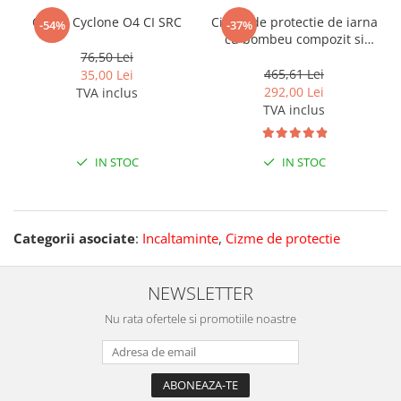
Cizme Cyclone O4 CI SRC
Cizme de protectie de iarna
-54%
-37%
cu bombeu compozit si
lamela antiperforatie non-
76,50 Lei
metalica, TIBIA S3 CI SRC
465,61 Lei
35,00 Lei
292,00 Lei
TVA inclus
TVA inclus
IN STOC
IN STOC
Categorii asociate
:
Incaltaminte
,
Cizme de protectie
NEWSLETTER
Nu rata ofertele si promotiile noastre