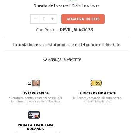
Tricouri clasice
Durata de livrare:
1-2 zile lucratoare
Veste de lucru
Impermeabila
ADAUGA IN COS
Combinezoane de lucru
Cod Produs:
DEVIL_BLACK-36
impermeabile
Costume de ploaie impermeabile
La achizitionarea acestui produs primiti
4
puncte de fidelitate
Jachete / Bluze salopeta
Pantaloni impermeabili
Adauga la Favorite
Pelerine de ploaie
Veste de lucru
Industria alimentara
Manecute
LIVRARE RAPIDA
PUNCTE DE FIDELITATE
Pantaloni de lucru
si gratuita pentru comenzi peste 500
la fiecare comanda plasata pentru
Sorturi impermeabile
lei, direct la usa ta sau la Easybox
clientii inregistrati
Pantaloni de lucru in talie
Pentru sudura
PANA LA 3 RATE FARA
Jachete pentru sudura
DOBANDA