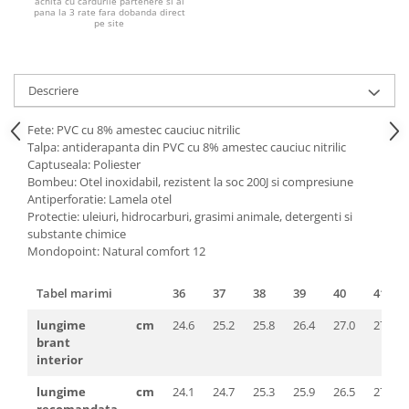
Pantaloni de protectie
achita cu cardurile partenere si ai
pana la 3 rate fara dobanda direct
pe site
Sorturi
Pentru copii
Pantaloni de lucru cu pieptar
Descriere
Veste de lucru
Pentru femei
Fete: PVC cu 8% amestec cauciuc nitrilic
Talpa: antiderapanta din PVC cu 8% amestec cauciuc nitrilic
Bluze pentru femei
Captuseala: Poliester
Fleece-uri
Bombeu: Otel inoxidabil, rezistent la soc 200J si compresiune
Antiperforatie: Lamela otel
Halate
Protectie: uleiuri, hidrocarburi, grasimi animale, detergenti si
Jachete / Bluze salopeta
substante chimice
Pantaloni de lucru cu pieptar
Mondopoint: Natural comfort 12
Pantaloni de lucru in talie
Tabel marimi
36
37
38
39
40
41
Tricouri polo
Veste de lucru
lungime
cm
24.6
25.2
25.8
26.4
27.0
27.6
brant
interior
lungime
cm
24.1
24.7
25.3
25.9
26.5
27.1