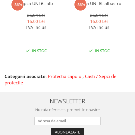
Sapca UNI 6L alb
Sapca UNI 6L albastru
-36%
-36%
25,04 Lei
25,04 Lei
16,00 Lei
16,00 Lei
TVA inclus
TVA inclus
IN STOC
IN STOC
Categorii asociate
:
Protectia capului
,
Casti / Sepci de
protectie
NEWSLETTER
Nu rata ofertele si promotiile noastre