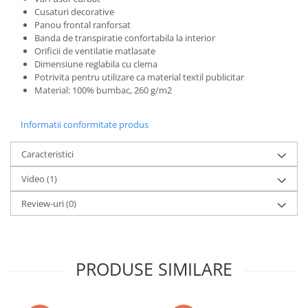
Pantaloni de protectie
Cusaturi decorative
Sorturi
Panou frontal ranforsat
Pentru copii
Banda de transpiratie confortabila la interior
Orificii de ventilatie matlasate
Pantaloni de lucru cu pieptar
Dimensiune reglabila cu clema
Veste de lucru
Potrivita pentru utilizare ca material textil publicitar
Material: 100% bumbac, 260 g/m2
Pentru femei
Bluze pentru femei
Informatii conformitate produs
Fleece-uri
Halate
Caracteristici
Jachete / Bluze salopeta
Video
(1)
Pantaloni de lucru cu pieptar
Review-uri
(0)
Pantaloni de lucru in talie
Tricouri polo
Veste de lucru
PRODUSE SIMILARE