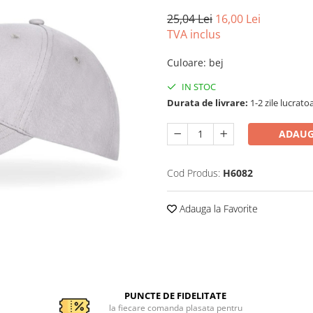
25,04 Lei
16,00 Lei
TVA inclus
Culoare
:
bej
IN STOC
Durata de livrare:
1-2 zile lucrato
ADAUG
Cod Produs:
H6082
Adauga la Favorite
PUNCTE DE FIDELITATE
la fiecare comanda plasata pentru