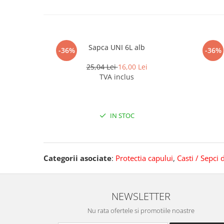
Pantaloni de protectie
Sorturi
Pentru copii
Pantaloni de lucru cu pieptar
Sapca UNI 6L alb
-36%
-36%
Veste de lucru
25,04 Lei
16,00 Lei
Pentru femei
TVA inclus
Bluze pentru femei
Fleece-uri
Halate
IN STOC
Jachete / Bluze salopeta
Pantaloni de lucru cu pieptar
Pantaloni de lucru in talie
Categorii asociate
:
Protectia capului
,
Casti / Sepci 
Tricouri polo
Veste de lucru
NEWSLETTER
Nu rata ofertele si promotiile noastre