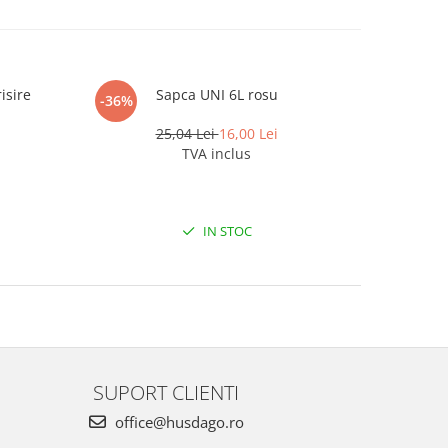
isire
Sapca UNI 6L rosu
Sa
-36%
-36%
25,04 Lei
16,00 Lei
TVA inclus
IN STOC
SUPORT CLIENTI
office@husdago.ro