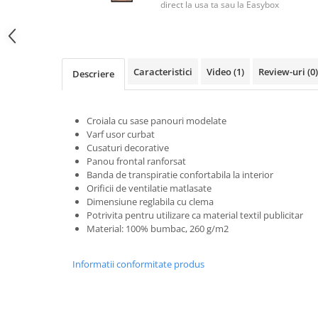
Tricouri clasice
direct la usa ta sau la Easybox
Veste de lucru
Impermeabila
Combinezoane de lucru
Caracteristici
Video
(1)
Review-uri
(0)
impermeabile
Descriere
Costume de ploaie impermeabile
Jachete / Bluze salopeta
Croiala cu sase panouri modelate
Pantaloni impermeabili
Varf usor curbat
Pelerine de ploaie
Cusaturi decorative
Panou frontal ranforsat
Veste de lucru
Banda de transpiratie confortabila la interior
Industria alimentara
Orificii de ventilatie matlasate
Dimensiune reglabila cu clema
Manecute
Potrivita pentru utilizare ca material textil publicitar
Pantaloni de lucru
Material: 100% bumbac, 260 g/m2
Sorturi impermeabile
Pantaloni de lucru in talie
Informatii conformitate produs
Pentru sudura
Jachete pentru sudura