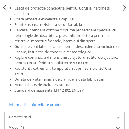
Pantaloni de protectie
Casca de protectie conceputa pentru lucrul la inaltime si
Sorturi
alpinism
Pentru copii
Ofera protectie excelenta a capului
Foarte usoara, rezistenta si confortabila
Pantaloni de lucru cu pieptar
Carcasa interioara contine o spuma protectoare speciala, cu
Veste de lucru
tehnologie de absorbtie a presiunii, proiectata pentru a
Pentru femei
rezista la impacturi frontale, laterale si din spate
Gurile de ventilatie blocabile permit deschiderea si inchiderea
Bluze pentru femei
usoara, in functie de conditiile meteorologice
Fleece-uri
Reglare continua a dimensiunii cu ajutorul rotitei de ajustare,
pentru circumferinta capului intre 53-63 cm
Halate
Rezistenta extrema la temperaturi cuprinse intre -20°C si
Jachete / Bluze salopeta
+50°C
Pantaloni de lucru cu pieptar
Durata de viata minima de 5 ani de la data fabricatiei
Material: ABS de inalta rezistenta
Pantaloni de lucru in talie
Standard de siguranta: EN 12492, EN 397
Tricouri polo
Veste de lucru
Informatii conformitate produs
Caracteristici
Video
(1)