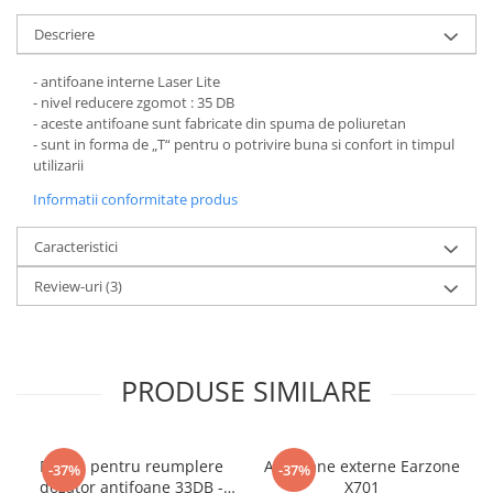
Pantaloni de protectie
Sorturi
Descriere
Pentru copii
- antifoane interne Laser Lite
Pantaloni de lucru cu pieptar
- nivel reducere zgomot : 35 DB
Veste de lucru
- aceste antifoane sunt fabricate din spuma de poliuretan
- sunt in forma de „T“ pentru o potrivire buna si confort in timpul
Pentru femei
utilizarii
Bluze pentru femei
Informatii conformitate produs
Fleece-uri
Halate
Caracteristici
Jachete / Bluze salopeta
Review-uri
(3)
Pantaloni de lucru cu pieptar
Pantaloni de lucru in talie
Tricouri polo
PRODUSE SIMILARE
Veste de lucru
Punga pentru reumplere
Antifoane externe Earzone
-37%
-37%
dozator antifoane 33DB -
X701