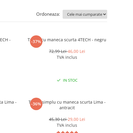
Ordoneaza:
TECH -
Tricou cu maneca scurta 4TECH - negru
-37%
72,99 Lei
46,00 Lei
TVA inclus
IN STOC
a Lima -
Tricou simplu cu maneca scurta Lima -
-36%
antracit
45,30 Lei
29,00 Lei
TVA inclus