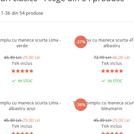
1-
36
din
54
produse
simplu cu maneca scurta Lima -
Tricou cu maneca scurta 4
-37%
verde
albastru
45,30 Lei
29,00 Lei
72,99 Lei
46,00 Lei
TVA inclus
TVA inclus
IN STOC
IN STOC
simplu cu maneca scurta Lima -
Tricou simplu cu maneca scurt
-36%
albastru azur
bleumarin
45,30 Lei
29,00 Lei
45,30 Lei
29,00 Lei
TVA inclus
TVA inclus