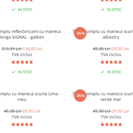
IN STOC
IN STOC
implu reflectorizant cu maneca
Tricou simplu cu maneca scurt
-36%
lunga SIGNAL - galben
albastru
213,93 Lei
134,00 Lei
45,30 Lei
29,00 Lei
TVA inclus
TVA inclus
IN STOC
IN STOC
simplu cu maneca scurta Lima -
Tricou simplu cu maneca scurt
-36%
rosu
verde mar
45,30 Lei
29,00 Lei
45,30 Lei
29,00 Lei
TVA inclus
TVA inclus