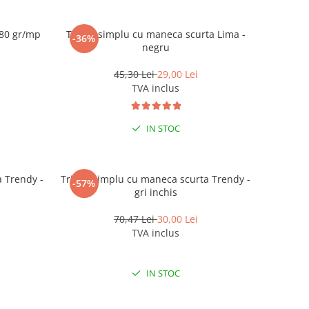
180 gr/mp
Tricou simplu cu maneca scurta Lima -
-36%
negru
45,30 Lei
29,00 Lei
TVA inclus
IN STOC
a Trendy -
Tricou simplu cu maneca scurta Trendy -
-57%
gri inchis
70,47 Lei
30,00 Lei
TVA inclus
IN STOC