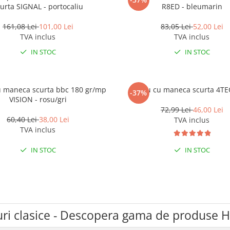
urta SIGNAL - portocaliu
R8ED - bleumarin
161,08 Lei
101,00 Lei
83,05 Lei
52,00 Lei
TVA inclus
TVA inclus
IN STOC
IN STOC
u maneca scurta bbc 180 gr/mp
Tricou cu maneca scurta 4TEC
-37%
VISION - rosu/gri
72,99 Lei
46,00 Lei
60,40 Lei
38,00 Lei
TVA inclus
TVA inclus
IN STOC
IN STOC
uri clasice - Descopera gama de produse 