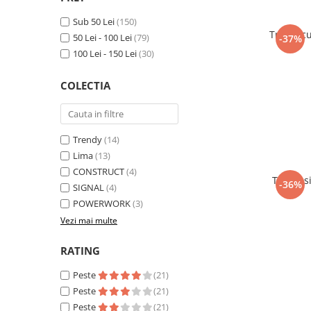
Sub 50 Lei
(150)
Tricou c
50 Lei - 100 Lei
(79)
-37%
100 Lei - 150 Lei
(30)
COLECTIA
Trendy
(14)
Lima
(13)
CONSTRUCT
(4)
Tricou 
-36%
SIGNAL
(4)
POWERWORK
(3)
Vezi mai multe
RATING
Peste
(21)
Peste
(21)
Peste
(21)