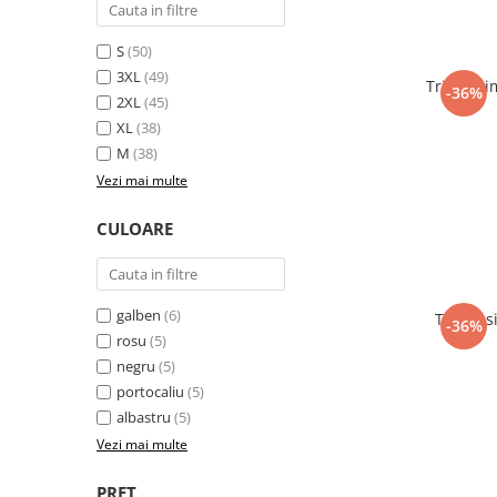
Pantaloni de protectie
Sorturi
S
(50)
Pentru copii
3XL
(49)
Tricou si
-36%
Pantaloni de lucru cu pieptar
2XL
(45)
Veste de lucru
XL
(38)
Pentru femei
M
(38)
Vezi mai multe
Bluze pentru femei
Fleece-uri
CULOARE
Halate
Jachete / Bluze salopeta
Pantaloni de lucru cu pieptar
galben
(6)
Tricou 
-36%
Pantaloni de lucru in talie
rosu
(5)
Tricouri polo
negru
(5)
Veste de lucru
portocaliu
(5)
albastru
(5)
Vezi mai multe
PRET