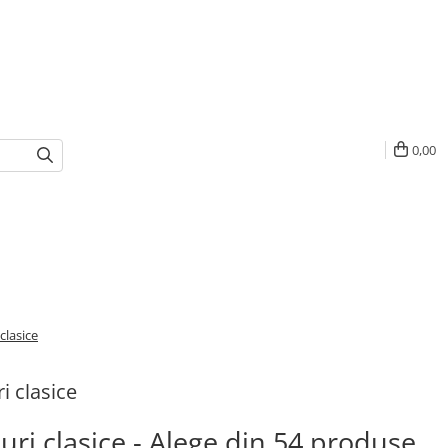
0,00
 clasice
i clasice
ouri clasice - Alege din 54 produse