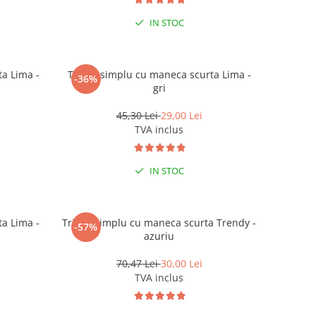
IN STOC
a Lima -
Tricou simplu cu maneca scurta Lima -
-36%
gri
45,30 Lei
29,00 Lei
TVA inclus
IN STOC
a Lima -
Tricou simplu cu maneca scurta Trendy -
-57%
azuriu
70,47 Lei
30,00 Lei
TVA inclus