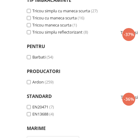
TIP IMBRACAMINTE
Tricouri clasice
Veste de lucru
Tricou simplu cu maneca scurta
(27)
Impermeabila
Tricou cu maneca scurta
(16)
Tricou maneca scurta
(1)
Combinezoane de lucru
impermeabile
Tricou simplu reflectorizant
(8)
Tricou s
-37%
Costume de ploaie impermeabile
PENTRU
Jachete / Bluze salopeta
Pantaloni impermeabili
Barbati
(54)
Pelerine de ploaie
PRODUCATORI
Veste de lucru
Industria alimentara
Ardon
(259)
Manecute
STANDARD
Tricou 
Pantaloni de lucru
-36%
Sorturi impermeabile
EN20471
(7)
Pantaloni de lucru in talie
EN13688
(4)
Pentru sudura
MARIME
Jachete pentru sudura