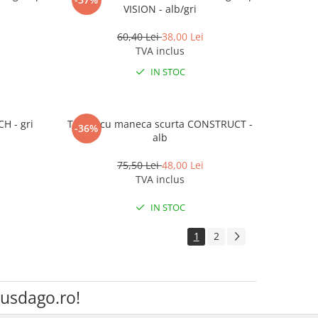
VISION - alb/gri
60,40 Lei
38,00 Lei
TVA inclus
IN STOC
H - gri
Tricou cu maneca scurta CONSTRUCT -
-36%
alb
75,50 Lei
48,00 Lei
TVA inclus
IN STOC
1
2
Husdago.ro!