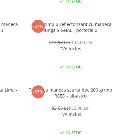
IN STOC
cu maneca
Tricou simplu reflectorizant cu maneca
-37%
iu
lunga SIGNAL - portocaliu
213,93 Lei
134,00 Lei
TVA inclus
IN STOC
a Lima -
Tricou cu maneca scurta bbc 200 gr/mp
-37%
R8ED - albastru
83,05 Lei
52,00 Lei
TVA inclus
IN STOC