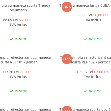
mplu cu maneca scurta Trendy -
Tricou cu maneca lunga CUBA -
-36%
bleumarin
88,09 Lei
56,00 Lei
88,09 Lei
56,00 Lei
TVA inclus
TVA inclus
IN STOC
IN STOC
implu reflectorizant cu maneca
Tricou simplu reflectorizant 
-37%
scurta REF 101 - galben
scurta REF 102 - portoca
113,26 Lei
71,00 Lei
100,67 Lei
63,00 Lei
TVA inclus
TVA inclus
IN STOC
IN STOC
implu reflectorizant cu maneca
Tricou cu maneca scurta bbc 
-37%