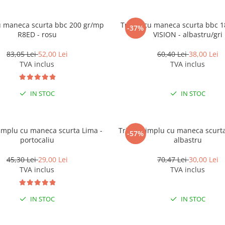
u maneca scurta bbc 200 gr/mp
Tricou cu maneca scurta bbc 
-37%
R8ED - rosu
VISION - albastru/gri
83,05 Lei
52,00 Lei
60,40 Lei
38,00 Lei
TVA inclus
TVA inclus
IN STOC
IN STOC
simplu cu maneca scurta Lima -
Tricou simplu cu maneca scurt
-57%
portocaliu
albastru
45,30 Lei
29,00 Lei
70,47 Lei
30,00 Lei
TVA inclus
TVA inclus
IN STOC
IN STOC