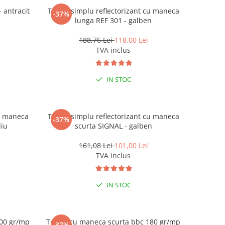
 antracit
Tricou simplu reflectorizant cu maneca
-37%
lunga REF 301 - galben
188,76 Lei
118,00 Lei
TVA inclus
IN STOC
cu maneca
Tricou simplu reflectorizant cu maneca
-37%
liu
scurta SIGNAL - galben
161,08 Lei
101,00 Lei
TVA inclus
IN STOC
200 gr/mp
Tricou cu maneca scurta bbc 180 gr/mp
-37%