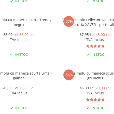
IN STOC
IN STOC
mplu cu maneca scurta Trendy -
Tricou simplu reflectorizant 
-37%
negru
scurta XAVER - portocal
88,09 Lei
56,00 Lei
67,95 Lei
43,00 Lei
TVA inclus
TVA inclus
IN STOC
IN STOC
simplu cu maneca scurta Lima -
Tricou simplu cu maneca scurt
-36%
galben
gri inchis
45,30 Lei
29,00 Lei
45,30 Lei
29,00 Lei
TVA inclus
TVA inclus
IN STOC
IN STOC