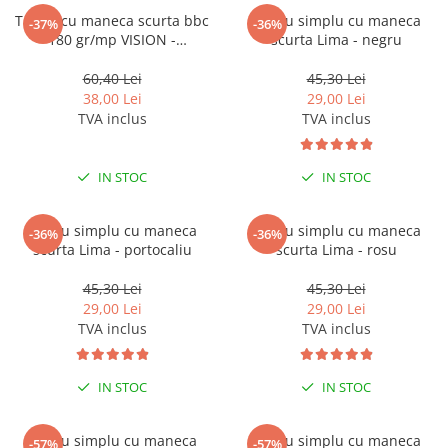
Tricou cu maneca scurta bbc
Tricou simplu cu maneca
-37%
-36%
180 gr/mp VISION -
scurta Lima - negru
albastru/gri
60,40 Lei
45,30 Lei
38,00 Lei
29,00 Lei
TVA inclus
TVA inclus
IN STOC
IN STOC
Tricou simplu cu maneca
Tricou simplu cu maneca
-36%
-36%
scurta Lima - portocaliu
scurta Lima - rosu
45,30 Lei
45,30 Lei
29,00 Lei
29,00 Lei
TVA inclus
TVA inclus
IN STOC
IN STOC
Tricou simplu cu maneca
Tricou simplu cu maneca
-57%
-57%