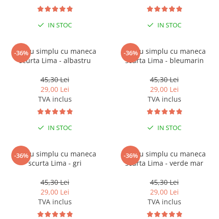
Tricouri clasice
Veste de lucru
IN STOC
IN STOC
Impermeabila
Combinezoane de lucru
impermeabile
Tricou simplu cu maneca
Tricou simplu cu maneca
-36%
-36%
scurta Lima - albastru
scurta Lima - bleumarin
Costume de ploaie impermeabile
Jachete / Bluze salopeta
45,30 Lei
45,30 Lei
Pantaloni impermeabili
29,00 Lei
29,00 Lei
TVA inclus
TVA inclus
Pelerine de ploaie
Veste de lucru
Industria alimentara
IN STOC
IN STOC
Manecute
Tricou simplu cu maneca
Tricou simplu cu maneca
Pantaloni de lucru
-36%
-36%
scurta Lima - gri
scurta Lima - verde mar
Sorturi impermeabile
Pantaloni de lucru in talie
45,30 Lei
45,30 Lei
29,00 Lei
29,00 Lei
Pentru sudura
TVA inclus
TVA inclus
Jachete pentru sudura