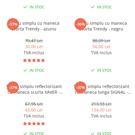
Pantaloni de protectie
IN STOC
IN STOC
Sorturi
Pentru copii
Tricou simplu cu maneca
Tricou simplu cu maneca
-57%
-36%
Pantaloni de lucru cu pieptar
scurta Trendy - azuriu
scurta Trendy - negru
Veste de lucru
70,47 Lei
88,09 Lei
Pentru femei
30,00 Lei
56,00 Lei
Bluze pentru femei
TVA inclus
TVA inclus
Fleece-uri
Halate
IN STOC
IN STOC
Jachete / Bluze salopeta
Pantaloni de lucru cu pieptar
Tricou simplu reflectorizant
Tricou simplu reflectorizant
-37%
-37%
Pantaloni de lucru in talie
cu maneca scurta XAVER -
cu maneca lunga SIGNAL -
portocaliu
portocaliu
Tricouri polo
67,95 Lei
213,93 Lei
Veste de lucru
43,00 Lei
134,00 Lei
TVA inclus
TVA inclus
IN STOC
IN STOC