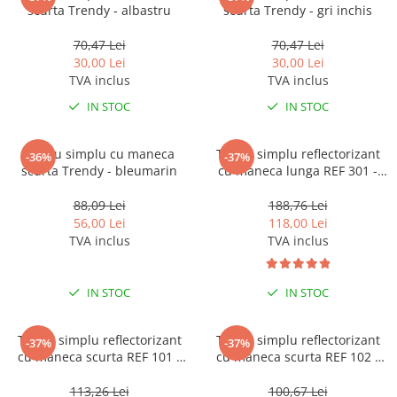
scurta Trendy - albastru
scurta Trendy - gri inchis
70,47 Lei
70,47 Lei
30,00 Lei
30,00 Lei
TVA inclus
TVA inclus
IN STOC
IN STOC
Tricou simplu cu maneca
Tricou simplu reflectorizant
-36%
-37%
scurta Trendy - bleumarin
cu maneca lunga REF 301 -
galben
88,09 Lei
188,76 Lei
56,00 Lei
118,00 Lei
TVA inclus
TVA inclus
IN STOC
IN STOC
Tricou simplu reflectorizant
Tricou simplu reflectorizant
-37%
-37%
cu maneca scurta REF 101 -
cu maneca scurta REF 102 -
galben
portocaliu
113,26 Lei
100,67 Lei