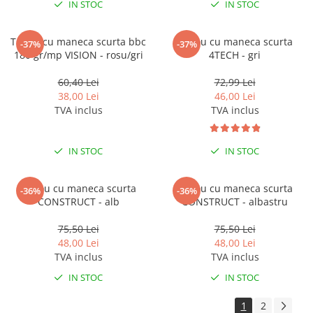
IN STOC
IN STOC
Tricou cu maneca scurta bbc
Tricou cu maneca scurta
-37%
-37%
180 gr/mp VISION - rosu/gri
4TECH - gri
60,40 Lei
72,99 Lei
38,00 Lei
46,00 Lei
TVA inclus
TVA inclus
IN STOC
IN STOC
Tricou cu maneca scurta
Tricou cu maneca scurta
-36%
-36%
CONSTRUCT - alb
CONSTRUCT - albastru
75,50 Lei
75,50 Lei
48,00 Lei
48,00 Lei
TVA inclus
TVA inclus
IN STOC
IN STOC
1
2