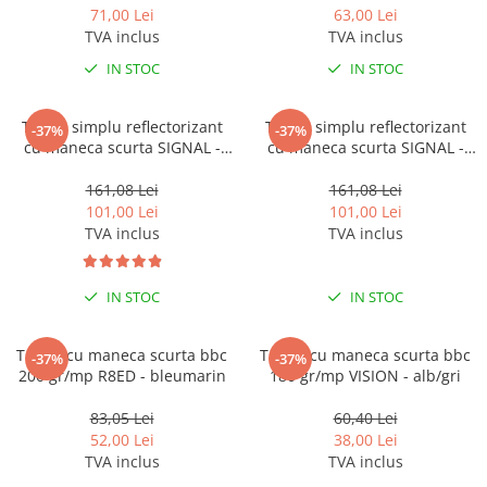
71,00 Lei
63,00 Lei
TVA inclus
TVA inclus
IN STOC
IN STOC
Tricou simplu reflectorizant
Tricou simplu reflectorizant
-37%
-37%
cu maneca scurta SIGNAL -
cu maneca scurta SIGNAL -
galben
portocaliu
161,08 Lei
161,08 Lei
101,00 Lei
101,00 Lei
TVA inclus
TVA inclus
IN STOC
IN STOC
Tricou cu maneca scurta bbc
Tricou cu maneca scurta bbc
-37%
-37%
200 gr/mp R8ED - bleumarin
180 gr/mp VISION - alb/gri
83,05 Lei
60,40 Lei
52,00 Lei
38,00 Lei
TVA inclus
TVA inclus