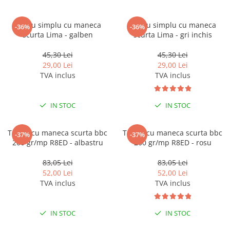
Tricou simplu cu maneca
Tricou simplu cu maneca
-36%
-36%
scurta Lima - galben
scurta Lima - gri inchis
45,30 Lei
45,30 Lei
29,00 Lei
29,00 Lei
TVA inclus
TVA inclus
IN STOC
IN STOC
Tricou cu maneca scurta bbc
Tricou cu maneca scurta bbc
-37%
-37%
200 gr/mp R8ED - albastru
200 gr/mp R8ED - rosu
83,05 Lei
83,05 Lei
52,00 Lei
52,00 Lei
TVA inclus
TVA inclus
IN STOC
IN STOC