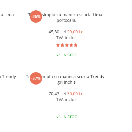
a Lima -
Tricou simplu cu maneca scurta Lima -
-36%
portocaliu
45,30 Lei
29,00 Lei
TVA inclus
IN STOC
a Trendy -
Tricou simplu cu maneca scurta Trendy -
-57%
gri inchis
70,47 Lei
30,00 Lei
TVA inclus
IN STOC