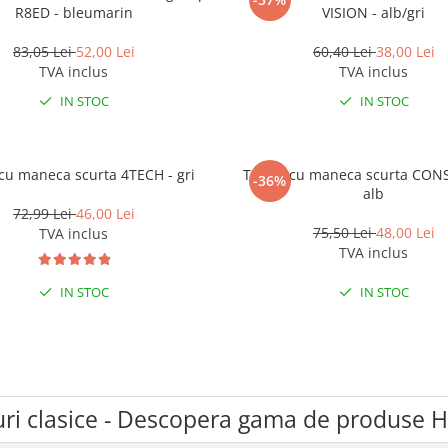
R8ED - bleumarin
VISION - alb/gri
83,05 Lei
52,00 Lei
60,40 Lei
38,00 Lei
TVA inclus
TVA inclus
IN STOC
IN STOC
 cu maneca scurta 4TECH - gri
Tricou cu maneca scurta CON
-36%
alb
72,99 Lei
46,00 Lei
75,50 Lei
48,00 Lei
TVA inclus
TVA inclus
IN STOC
IN STOC
uri clasice - Descopera gama de produse 