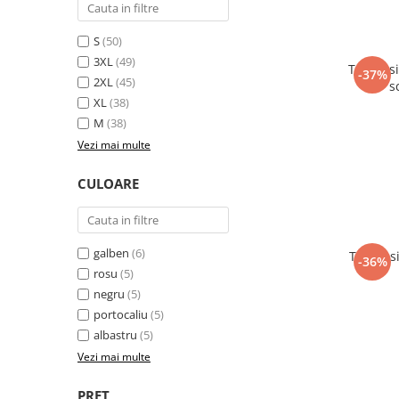
Pantaloni de protectie
Sorturi
S
(50)
Pentru copii
3XL
(49)
Tricou s
-37%
Pantaloni de lucru cu pieptar
2XL
(45)
s
Veste de lucru
XL
(38)
Pentru femei
M
(38)
Vezi mai multe
Bluze pentru femei
Fleece-uri
CULOARE
Halate
Jachete / Bluze salopeta
Pantaloni de lucru cu pieptar
galben
(6)
Tricou 
-36%
Pantaloni de lucru in talie
rosu
(5)
Tricouri polo
negru
(5)
Veste de lucru
portocaliu
(5)
albastru
(5)
Vezi mai multe
PRET