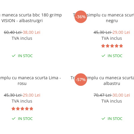
u maneca scurta bbc 180 gr/mp
Tricou simplu cu maneca scurt
-36%
VISION - albastru/gri
negru
60,40 Lei
38,00 Lei
45,30 Lei
29,00 Lei
TVA inclus
TVA inclus
IN STOC
IN STOC
simplu cu maneca scurta Lima -
Tricou simplu cu maneca scurt
-57%
rosu
albastru
45,30 Lei
29,00 Lei
70,47 Lei
30,00 Lei
TVA inclus
TVA inclus
IN STOC
IN STOC