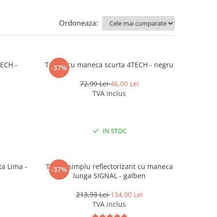
Ordoneaza:
TECH -
Tricou cu maneca scurta 4TECH - negru
-37%
72,99 Lei
46,00 Lei
TVA inclus
IN STOC
a Lima -
Tricou simplu reflectorizant cu maneca
-37%
lunga SIGNAL - galben
213,93 Lei
134,00 Lei
TVA inclus