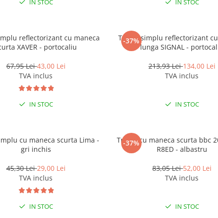
IN STOC
IN STOC
implu reflectorizant cu maneca
Tricou simplu reflectorizant 
-37%
curta XAVER - portocaliu
lunga SIGNAL - portocal
67,95 Lei
43,00 Lei
213,93 Lei
134,00 Lei
TVA inclus
TVA inclus
IN STOC
IN STOC
simplu cu maneca scurta Lima -
Tricou cu maneca scurta bbc 
-37%
gri inchis
R8ED - albastru
45,30 Lei
29,00 Lei
83,05 Lei
52,00 Lei
TVA inclus
TVA inclus
IN STOC
IN STOC