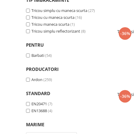
TIP IMBRACAMINTE
Tricouri clasice
Veste de lucru
Tricou simplu cu maneca scurta
(27)
Impermeabila
Tricou cu maneca scurta
(16)
Tricou maneca scurta
(1)
Combinezoane de lucru
impermeabile
Tricou simplu reflectorizant
(8)
Tricou 
-36%
Costume de ploaie impermeabile
PENTRU
Jachete / Bluze salopeta
Pantaloni impermeabili
Barbati
(54)
Pelerine de ploaie
PRODUCATORI
Veste de lucru
Industria alimentara
Ardon
(259)
Manecute
STANDARD
Tricou 
Pantaloni de lucru
-36%
Sorturi impermeabile
EN20471
(7)
Pantaloni de lucru in talie
EN13688
(4)
Pentru sudura
MARIME
Jachete pentru sudura