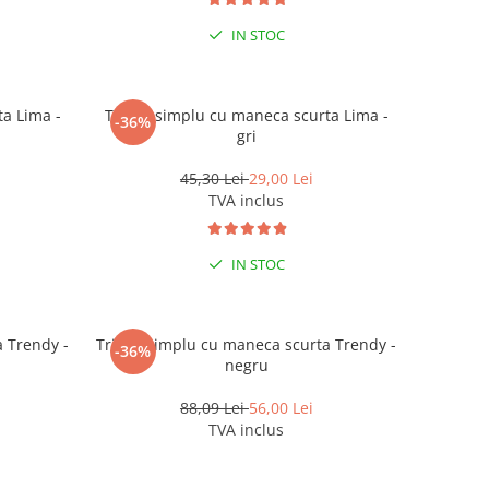
IN STOC
a Lima -
Tricou simplu cu maneca scurta Lima -
-36%
gri
45,30 Lei
29,00 Lei
TVA inclus
IN STOC
a Trendy -
Tricou simplu cu maneca scurta Trendy -
-36%
negru
88,09 Lei
56,00 Lei
TVA inclus