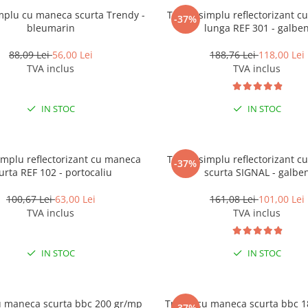
mplu cu maneca scurta Trendy -
Tricou simplu reflectorizant 
-37%
bleumarin
lunga REF 301 - galbe
88,09 Lei
56,00 Lei
188,76 Lei
118,00 Lei
TVA inclus
TVA inclus
IN STOC
IN STOC
implu reflectorizant cu maneca
Tricou simplu reflectorizant 
-37%
urta REF 102 - portocaliu
scurta SIGNAL - galbe
100,67 Lei
63,00 Lei
161,08 Lei
101,00 Lei
TVA inclus
TVA inclus
IN STOC
IN STOC
u maneca scurta bbc 200 gr/mp
Tricou cu maneca scurta bbc 
-37%