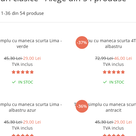
1-
36
din
54
produse
simplu cu maneca scurta Lima -
Tricou cu maneca scurta 4
-37%
verde
albastru
45,30 Lei
29,00 Lei
72,99 Lei
46,00 Lei
TVA inclus
TVA inclus
IN STOC
IN STOC
simplu cu maneca scurta Lima -
Tricou simplu cu maneca scurt
-36%
albastru azur
antracit
45,30 Lei
29,00 Lei
45,30 Lei
29,00 Lei
TVA inclus
TVA inclus