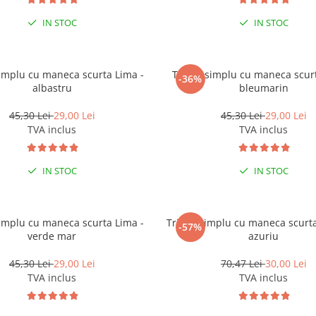
IN STOC
IN STOC
simplu cu maneca scurta Lima -
Tricou simplu cu maneca scurt
-36%
albastru
bleumarin
45,30 Lei
29,00 Lei
45,30 Lei
29,00 Lei
TVA inclus
TVA inclus
IN STOC
IN STOC
simplu cu maneca scurta Lima -
Tricou simplu cu maneca scurt
-57%
verde mar
azuriu
45,30 Lei
29,00 Lei
70,47 Lei
30,00 Lei
TVA inclus
TVA inclus