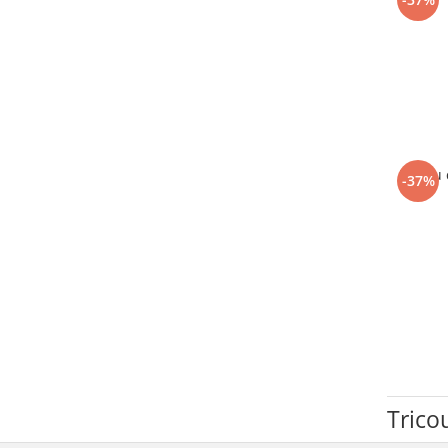
Tricou
-37%
Trico