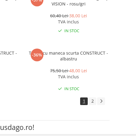
VISION - rosu/gri
60,40 Lei
38,00 Lei
TVA inclus
IN STOC
STRUCT -
Tricou cu maneca scurta CONSTRUCT -
-36%
albastru
75,50 Lei
48,00 Lei
TVA inclus
IN STOC
1
2
Husdago.ro!