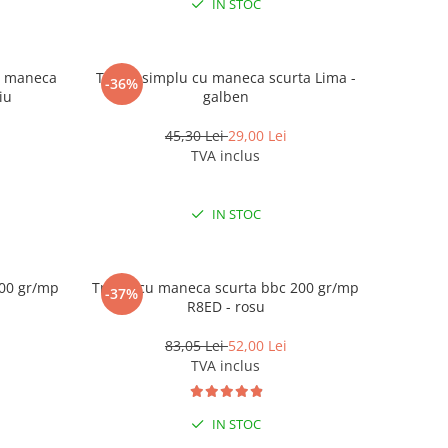
IN STOC
cu maneca
Tricou simplu cu maneca scurta Lima -
-36%
iu
galben
45,30 Lei
29,00 Lei
TVA inclus
IN STOC
200 gr/mp
Tricou cu maneca scurta bbc 200 gr/mp
-37%
R8ED - rosu
83,05 Lei
52,00 Lei
TVA inclus
IN STOC