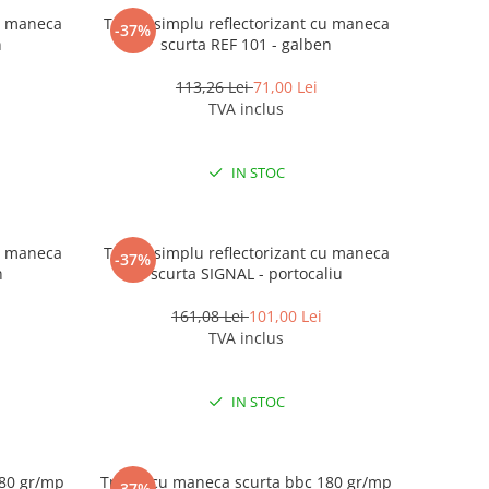
cu maneca
Tricou simplu reflectorizant cu maneca
-37%
n
scurta REF 101 - galben
113,26 Lei
71,00 Lei
TVA inclus
IN STOC
cu maneca
Tricou simplu reflectorizant cu maneca
-37%
n
scurta SIGNAL - portocaliu
161,08 Lei
101,00 Lei
TVA inclus
IN STOC
180 gr/mp
Tricou cu maneca scurta bbc 180 gr/mp
-37%