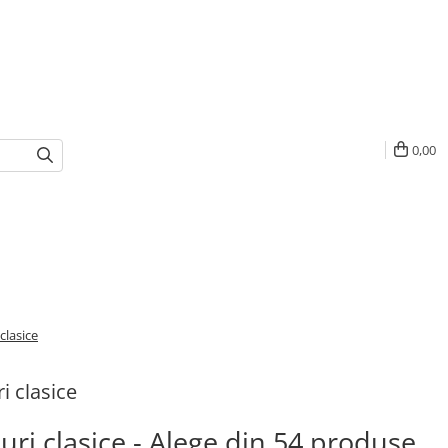
0,00
 clasice
i clasice
ouri clasice - Alege din 54 produse