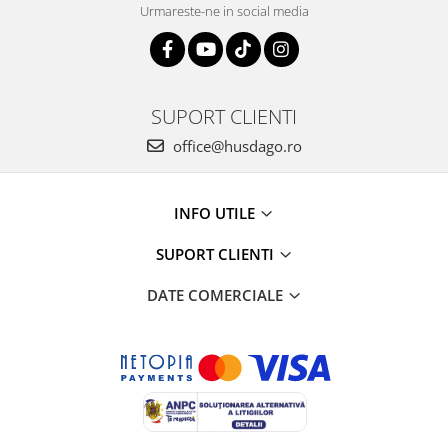
Tricouri clasice
Urmareste-ne in social media
Veste de lucru
Impermeabila
Combinezoane de lucru
impermeabile
SUPORT CLIENTI
Costume de ploaie impermeabile
office@husdago.ro
Jachete / Bluze salopeta
Pantaloni impermeabili
Pelerine de ploaie
INFO UTILE
Veste de lucru
SUPORT CLIENTI
Industria alimentara
Manecute
DATE COMERCIALE
Pantaloni de lucru
Sorturi impermeabile
Pantaloni de lucru in talie
Pentru sudura
Jachete pentru sudura