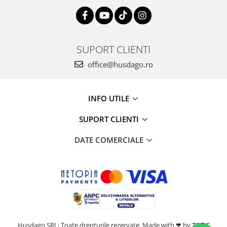
Tricouri clasice
Veste de lucru
Impermeabila
Combinezoane de lucru
SUPORT CLIENTI
impermeabile
office@husdago.ro
Costume de ploaie impermeabile
Jachete / Bluze salopeta
Pantaloni impermeabili
INFO UTILE
Pelerine de ploaie
Veste de lucru
SUPORT CLIENTI
Industria alimentara
DATE COMERCIALE
Manecute
Pantaloni de lucru
Sorturi impermeabile
Pantaloni de lucru in talie
Pentru sudura
Jachete pentru sudura
Husdago SRL; Toate drepturile rezervate. Made with ❤ by
ZOTIS