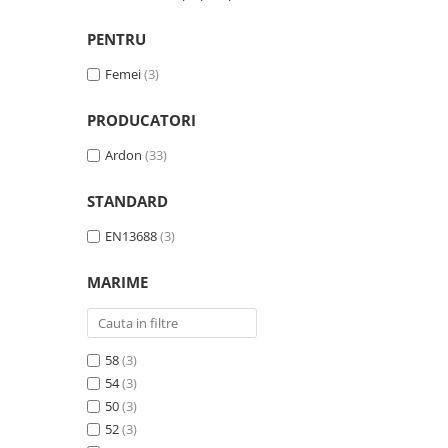
Tricouri clasice
Veste de lucru
PENTRU
Impermeabila
Femei
(3)
Combinezoane de lucru
impermeabile
PRODUCATORI
Costume de ploaie impermeabile
Jachete / Bluze salopeta
Ardon
(33)
Pantaloni impermeabili
STANDARD
Pelerine de ploaie
Veste de lucru
EN13688
(3)
Industria alimentara
MARIME
Manecute
Pantaloni de lucru
Sorturi impermeabile
58
(3)
Pantaloni de lucru in talie
54
(3)
Pentru sudura
50
(3)
Jachete pentru sudura
52
(3)