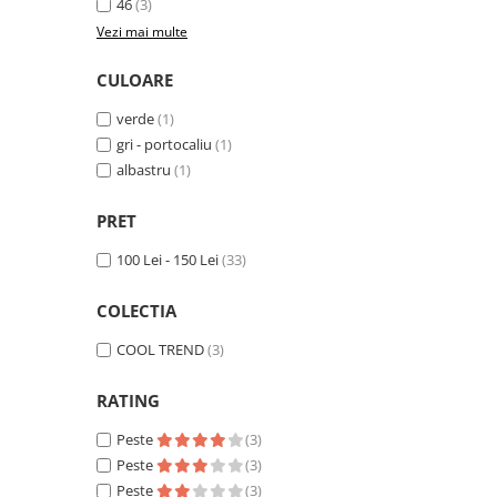
Pantaloni de protectie
46
(3)
Sorturi
Vezi mai multe
Pentru copii
CULOARE
Pantaloni de lucru cu pieptar
verde
(1)
Veste de lucru
gri - portocaliu
(1)
Pentru femei
albastru
(1)
Bluze pentru femei
Fleece-uri
PRET
Halate
100 Lei - 150 Lei
(33)
Jachete / Bluze salopeta
Pantaloni de lucru cu pieptar
COLECTIA
Pantaloni de lucru in talie
COOL TREND
(3)
Tricouri polo
Veste de lucru
RATING
Peste
(3)
Peste
(3)
Peste
(3)