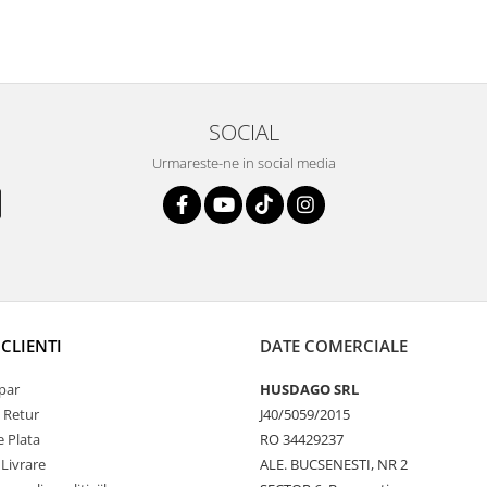
SOCIAL
Urmareste-ne in social media
CLIENTI
DATE COMERCIALE
par
HUSDAGO SRL
e Retur
J40/5059/2015
 Plata
RO 34429237
 Livrare
ALE. BUCSENESTI, NR 2