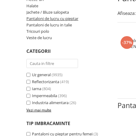
Incaltaminte trekking/outdoor
Manusi Speciale
Jachete / Bluze salopeta
Halate
Dispozitive de salvare de la
Slapi/Papuci/Sandale de vara
Manusi de unica folosinta
Pantaloni de lucru cu pieptar
inaltime
Jachete / Bluze salopeta
Afiseaza:
Pantaloni de lucru in talie
Pantaloni de lucru cu pieptar
Incaltaminte impermeabila
Manusi textile
Trapezi cu troliu
Pantaloni de lucru in talie
Pelerine de ploaie
Accesorii
Casti profesionale
Tricouri polo
Sepci
Veste de lucru
Pantal
Tricouri clasice
-37%
TREN
Tricouri polo
CATEGORII
Veste de lucru
Iarna
Bluze / Hanorace / Camasi
Uz general
(9935)
Reflectorizanta
(419)
Esarfe / Fesuri / Cagule / Sepci de
iarna
Iarna
(804)
Impermeabila
(396)
Fleece-uri
Industria alimentara
(26)
Panta
Indispensabili
Vezi mai multe
Jachete / Bluze salopeta
Pantaloni de lucru cu pieptar
TIP IMBRACAMINTE
Pantaloni de lucru in talie
Pantaloni cu pieptar pentru femei
(3)