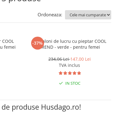
Ordoneaza:
ar COOL
Pantaloni de lucru cu pieptar COOL
-37%
ru femei
TREND - verde - pentru femei
234,06 Lei
147,00 Lei
TVA inclus
IN STOC
a de produse Husdago.ro!