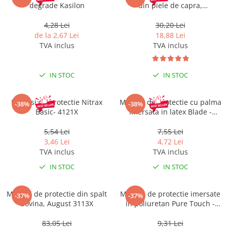
degrade Kasilon
din piele de capra,
reflectorizante, Hobby Winter
4,28 Lei
30,20 Lei
de la 2,67 Lei
18,88 Lei
TVA inclus
TVA inclus
IN STOC
IN STOC
Manusi de protectie Nitrax
Manusi de protectie cu palma
-38%
-38%
Basic- 4121X
imersata in latex Blade -
2121X albastru
5,54 Lei
7,55 Lei
3,46 Lei
4,72 Lei
TVA inclus
TVA inclus
IN STOC
IN STOC
Manusi de protectie din spalt
Manusi de protectie imersate
-37%
-37%
bovina, August 3113X
in poliuretan Pure Touch -
negru - 4131X
83,05 Lei
9,31 Lei