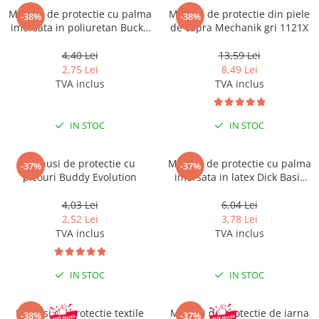
Manusi de protectie cu palma
Manusi de protectie din piele
-38%
-38%
imersata in poliuretan Buck -
de capra Mechanik gri 1121X
gri - 4131X
4,40 Lei
13,59 Lei
2,75 Lei
8,49 Lei
TVA inclus
TVA inclus
IN STOC
IN STOC
Manusi de protectie cu
Manusi de protectie cu palma
-37%
-37%
picouri Buddy Evolution
imersata in latex Dick Basic
gri/negru 2242X
4,03 Lei
6,04 Lei
2,52 Lei
3,78 Lei
TVA inclus
TVA inclus
IN STOC
IN STOC
Manusi de protectie textile
Manusi de protectie de iarna
-38%
-37%