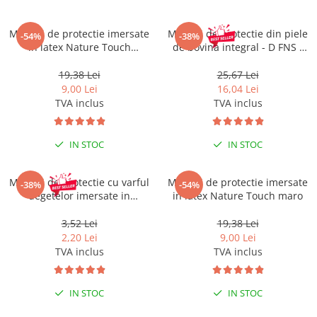
Pantaloni de protectie
Sorturi
Manusi de protectie imersate
Manusi de protectie din piele
-54%
-38%
Pentru copii
in latex Nature Touch
de bovina integral - D FNS -
albastru
gri 3242X
Pantaloni de lucru cu pieptar
19,38 Lei
25,67 Lei
Veste de lucru
9,00 Lei
16,04 Lei
Pentru femei
TVA inclus
TVA inclus
Bluze pentru femei
Fleece-uri
IN STOC
IN STOC
Halate
Jachete / Bluze salopeta
Manusi de protectie cu varful
Manusi de protectie imersate
-38%
-54%
Pantaloni de lucru cu pieptar
degetelor imersate in
in latex Nature Touch maro
poliuretan Leo - alb - 113XX
Pantaloni de lucru in talie
3,52 Lei
19,38 Lei
Tricouri polo
2,20 Lei
9,00 Lei
Veste de lucru
TVA inclus
TVA inclus
IN STOC
IN STOC