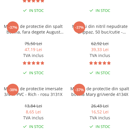
IN STOC
IN STOC
Manusi de protectie din spalt
Manusi din nitril nepudrate
-37%
-37%
bovina, fara degete August
Grippaz, 50 buc/cutie -
3113X
portocalii
75,50 Lei
62,92 Lei
47,19 Lei
39,33 Lei
TVA inclus
TVA inclus
IN STOC
IN STOC
Manusi de protectie imersate
Manusi de protectie din spalt
-38%
-37%
3/4 in PVC - Rich - rosu 3131X
bovina Mary gri/verde 4134X
13,84 Lei
26,43 Lei
8,65 Lei
16,52 Lei
TVA inclus
TVA inclus
IN STOC
IN STOC