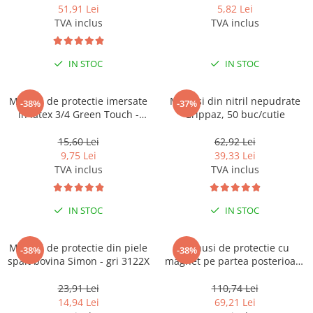
51,91 Lei
5,82 Lei
TVA inclus
TVA inclus
IN STOC
IN STOC
Manusi de protectie imersate
Manusi din nitril nepudrate
-38%
-37%
in latex 3/4 Green Touch -
Grippaz, 50 buc/cutie
3141
15,60 Lei
62,92 Lei
9,75 Lei
39,33 Lei
TVA inclus
TVA inclus
IN STOC
IN STOC
Manusi de protectie din piele
Manusi de protectie cu
-38%
-38%
spalt bovina Simon - gri 3122X
magnet pe partea posterioara
a palmei Thunder Magnetic -
blisterate 2122X
23,91 Lei
110,74 Lei
14,94 Lei
69,21 Lei