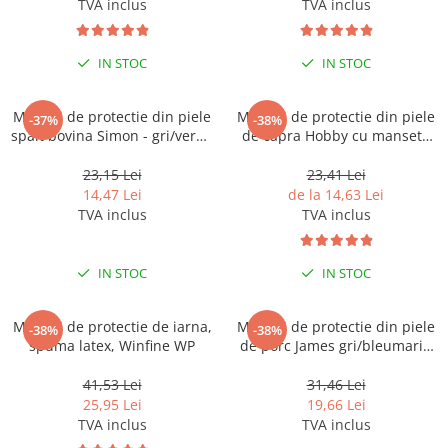
TVA inclus
TVA inclus
IN STOC
IN STOC
Manusi de protectie din piele
Manusi de protectie din piele
-37%
-38%
spalt bovina Simon - gri/verde
de capra Hobby cu manseta
4134X
velcro - galben - blisterate
1121X
23,15 Lei
23,41 Lei
14,47 Lei
de la 14,63 Lei
TVA inclus
TVA inclus
IN STOC
IN STOC
Manusi de protectie de iarna,
Manusi de protectie din piele
-38%
-38%
spuma latex, Winfine WP
de porc James gri/bleumarin
XX22X
41,53 Lei
31,46 Lei
25,95 Lei
19,66 Lei
TVA inclus
TVA inclus