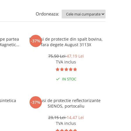
Ordoneaza:
 pe partea
Manusi de protectie din spalt bovina,
-37%
Magnetic -
fara degete August 3113X
75,50 Lei
47,19 Lei
TVA inclus
IN STOC
sintetica
Manusi de protectie reflectorizante
-37%
SIENOS, portocaliu
23,15 Lei
14,47 Lei
TVA inclus