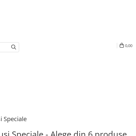
0,00
 Speciale
si Speciale - Alege din 6 produse