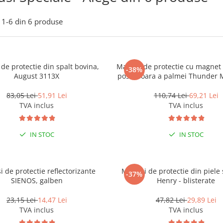
1-
6
din
6
produse
de protectie din spalt bovina,
Manusi de protectie cu magnet
-38%
August 3113X
posterioara a palmei Thunder 
blisterate 2122X
83,05 Lei
51,91 Lei
110,74 Lei
69,21 Lei
TVA inclus
TVA inclus
IN STOC
IN STOC
 de protectie reflectorizante
Manusi de protectie din piele 
-37%
SIENOS, galben
Henry - blisterate
23,15 Lei
14,47 Lei
47,82 Lei
29,89 Lei
TVA inclus
TVA inclus