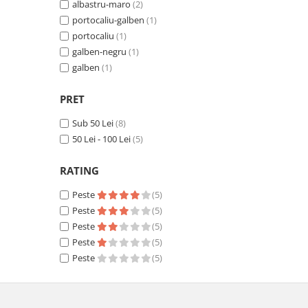
Pantaloni de protectie
albastru-maro
(2)
Sorturi
portocaliu-galben
(1)
portocaliu
(1)
Pentru copii
galben-negru
(1)
Pantaloni de lucru cu pieptar
galben
(1)
Veste de lucru
Pentru femei
PRET
Bluze pentru femei
Sub 50 Lei
(8)
Fleece-uri
50 Lei - 100 Lei
(5)
Halate
Jachete / Bluze salopeta
RATING
Pantaloni de lucru cu pieptar
Peste
(5)
Pantaloni de lucru in talie
Peste
(5)
Tricouri polo
Peste
(5)
Veste de lucru
Peste
(5)
Peste
(5)