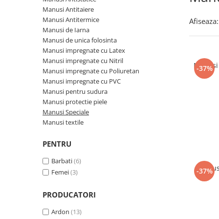
Incaltaminte trekking/outdoor
Manusi Speciale
Jachete / Bluze salopeta
Manusi Antitaiere
Dispozitive de salvare de la
Slapi/Papuci/Sandale de vara
Manusi de unica folosinta
Pantaloni de lucru cu pieptar
inaltime
Manusi Antitermice
Afiseaza:
Pantaloni de lucru in talie
Manusi de Iarna
Incaltaminte impermeabila
Manusi textile
Trapezi cu troliu
Manusi de unica folosinta
Pelerine de ploaie
Accesorii
Casti profesionale
Manusi impregnate cu Latex
Sepci
Manusi impregnate cu Nitril
Manusi 
Tricouri clasice
-37%
Manusi impregnate cu Poliuretan
Tricouri polo
Manusi impregnate cu PVC
Manusi pentru sudura
Veste de lucru
Manusi protectie piele
Iarna
Manusi Speciale
Bluze / Hanorace / Camasi
Manusi textile
Esarfe / Fesuri / Cagule / Sepci de
iarna
PENTRU
Fleece-uri
Barbati
(6)
Manusi
Indispensabili
-37%
Femei
(3)
Jachete / Bluze salopeta
Pantaloni de lucru cu pieptar
PRODUCATORI
Pantaloni de lucru in talie
Ardon
(13)