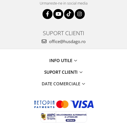
Tricouri clasice
Urmareste-ne in social media
Veste de lucru
Impermeabila
Combinezoane de lucru
impermeabile
SUPORT CLIENTI
Costume de ploaie impermeabile
office@husdago.ro
Jachete / Bluze salopeta
Pantaloni impermeabili
Pelerine de ploaie
INFO UTILE
Veste de lucru
SUPORT CLIENTI
Industria alimentara
Manecute
DATE COMERCIALE
Pantaloni de lucru
Sorturi impermeabile
Pantaloni de lucru in talie
Pentru sudura
Jachete pentru sudura