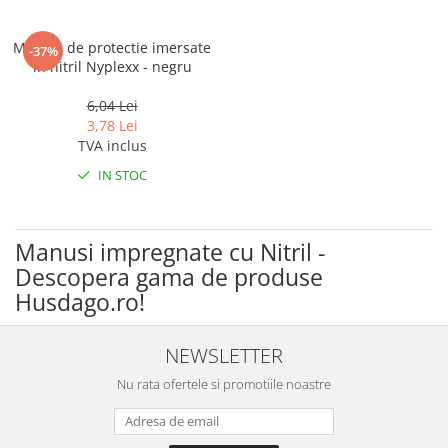
Pantaloni de protectie
Sorturi
Manusi de protectie imersate
-37%
Pentru copii
in nitril Nyplexx - negru
Pantaloni de lucru cu pieptar
6,04 Lei
Veste de lucru
3,78 Lei
Pentru femei
TVA inclus
Bluze pentru femei
IN STOC
Fleece-uri
Halate
Manusi impregnate cu Nitril -
Jachete / Bluze salopeta
Descopera gama de produse
Pantaloni de lucru cu pieptar
Husdago.ro!
Pantaloni de lucru in talie
Tricouri polo
NEWSLETTER
Veste de lucru
Nu rata ofertele si promotiile noastre