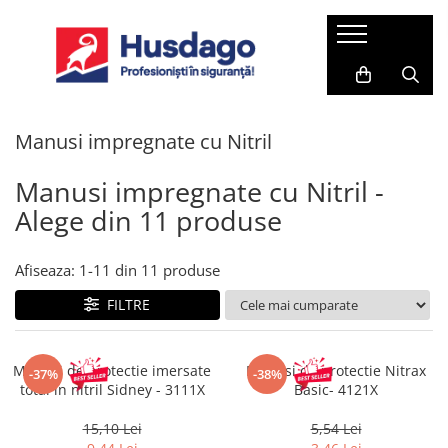
Imbracaminte
Incaltaminte
Outdoor
Manusi
Protectia capului
Lucru la inaltime
Accesorii
Uz general
Saboti de lucru
Imbracaminte outdoor / trekking
Manusi impregnate cu Nitril
Casti / Sepci de protectie
Ham alpinism
Pentru copii
femei
Manusi impregnate cu Nitril
Camasi
Pantofi de protectie
Manusi impregnate cu Poliuretan
Viziere
Linia vietii
Manusi
Imbracaminte outdoor / trekking
Combinezoane de lucru
Pentru sudura
Pantofi de lucru
Manusi impregnate cu Latex
Ochelari de protectie
Mijloace de legatura cu absorbitor
barbati
Manusi impregnate cu Nitril -
de energie
Costume salopeta
Cotiere
Bocanci de protectie
Manusi impregnate cu PVC
Ochelari si masti pentru sudura
Incaltaminte outdoor / trekking
Alege din 11 produse
Halate
Corzi pentru pozitionare
Jambiere
femei
Bocanci de lucru
Manusi Antistatice
Antifoane
Jachete / Bluze salopeta
Produse curatenie si igiena
Opritoare de cadere
Incaltaminte outdoor / trekking
Sandale de protectie
Manusi protectie piele
Pungi reumplere
Sepci
Afiseaza:
1-
11
din
11
produse
Imbracaminte
barbati
Corzi pentru parcuri de aventura
Antifoane externe
Sandale de lucru
Manusi Antichimice
Tricouri clasice
FILTRE
Centuri scule / Centuri lombare
Bucle de ancorare
Antifoane interne
Tricouri polo
Cizme de protectie
Manusi Antitaiere
Curele si Bretele de lucru
Masti si semimasti cu filtre
Carabine
Veste de lucru
Cizme de lucru
Manusi de Iarna
Esarfe / Fesuri / Cagule de iarna
Manusi de protectie imersate
Manusi de protectie Nitrax
Masti de protectie cu filtre
Pantaloni de lucru
-37%
-38%
Accesorii alpinism
Incaltaminte alba
Manusi pentru sudura
Genunchiere
total in nitril Sidney - 3111X
Basic- 4121X
Semimasti de protectie cu filtre
Reflectorizanta
Puncte de ancorare
Reflectorizante
Saboti de protectie
Manusi Antitermice
Filtre masti si semimasti
15,10 Lei
5,54 Lei
Fleece-uri
Opritoare de cadere retractabile