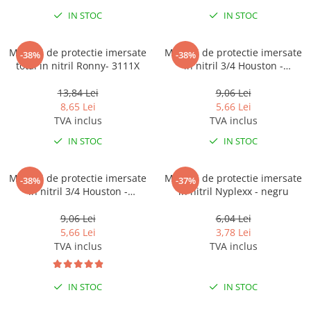
Tricouri clasice
IN STOC
IN STOC
Veste de lucru
Impermeabila
Manusi de protectie imersate
Manusi de protectie imersate
-38%
-38%
Combinezoane de lucru
total in nitril Ronny- 3111X
in nitril 3/4 Houston -
impermeabile
alb/albastru - 3121X
Costume de ploaie impermeabile
13,84 Lei
9,06 Lei
8,65 Lei
5,66 Lei
Jachete / Bluze salopeta
TVA inclus
TVA inclus
Pantaloni impermeabili
IN STOC
IN STOC
Pelerine de ploaie
Veste de lucru
Manusi de protectie imersate
Manusi de protectie imersate
Industria alimentara
-38%
-37%
in nitril 3/4 Houston -
in nitril Nyplexx - negru
Manecute
gri/galben - 3121X
9,06 Lei
6,04 Lei
Pantaloni de lucru
5,66 Lei
3,78 Lei
Sorturi impermeabile
TVA inclus
TVA inclus
Pantaloni de lucru in talie
Pentru sudura
IN STOC
IN STOC
Jachete pentru sudura