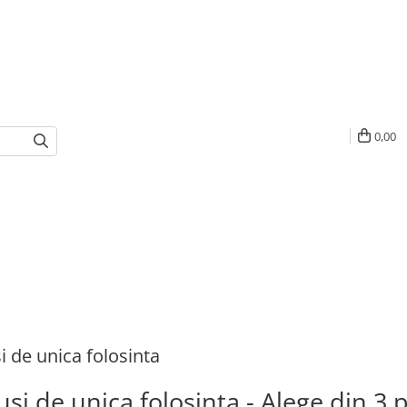
0,00
 de unica folosinta
si de unica folosinta - Alege din 3