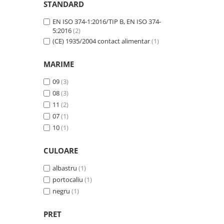
Tricouri clasice
STANDARD
Veste de lucru
EN ISO 374-1:2016/TIP B, EN ISO 374-
Impermeabila
5:2016
(2)
(CE) 1935/2004 contact alimentar
(1)
Combinezoane de lucru
impermeabile
MARIME
Costume de ploaie impermeabile
Jachete / Bluze salopeta
09
(3)
Pantaloni impermeabili
08
(3)
Pelerine de ploaie
11
(2)
07
(1)
Veste de lucru
10
(1)
Industria alimentara
Manecute
CULOARE
Pantaloni de lucru
albastru
(1)
Sorturi impermeabile
portocaliu
(1)
Pantaloni de lucru in talie
negru
(1)
Pentru sudura
Jachete pentru sudura
PRET