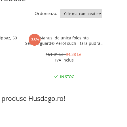
Ordoneaza:
ippaz, 50
Manusi de unica folosinta
-38%
Semperguard® AeroTouch - fara pudra -
albastre, 300 buc/cutie
151,01 Lei
94,38 Lei
TVA inclus
IN STOC
e produse Husdago.ro!