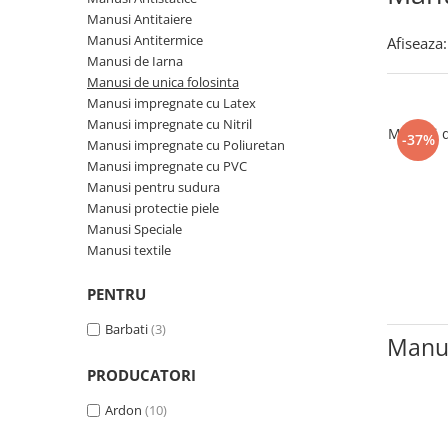
Incaltaminte trekking/outdoor
Manusi Speciale
Jachete / Bluze salopeta
Manusi Antitaiere
Dispozitive de salvare de la
Slapi/Papuci/Sandale de vara
Manusi de unica folosinta
Pantaloni de lucru cu pieptar
inaltime
Manusi Antitermice
Afiseaza:
Pantaloni de lucru in talie
Manusi de Iarna
Incaltaminte impermeabila
Manusi textile
Trapezi cu troliu
Manusi de unica folosinta
Pelerine de ploaie
Accesorii
Casti profesionale
Manusi impregnate cu Latex
Sepci
Manusi impregnate cu Nitril
Manusi d
Tricouri clasice
-37%
Manusi impregnate cu Poliuretan
Tricouri polo
Manusi impregnate cu PVC
Manusi pentru sudura
Veste de lucru
Manusi protectie piele
Iarna
Manusi Speciale
Bluze / Hanorace / Camasi
Manusi textile
Esarfe / Fesuri / Cagule / Sepci de
iarna
PENTRU
Fleece-uri
Barbati
(3)
Manus
Indispensabili
Jachete / Bluze salopeta
PRODUCATORI
Pantaloni de lucru cu pieptar
Ardon
(10)
Pantaloni de lucru in talie