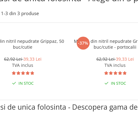
1-
3
din
3
produse
in nitril nepudrate Grippaz, 50
Manusi din nitril nepudrate Gr
-37%
buc/cutie
buc/cutie - portocalii
62,92 Lei
39,33 Lei
62,92 Lei
39,33 Lei
TVA inclus
TVA inclus
IN STOC
IN STOC
i de unica folosinta - Descopera gama d