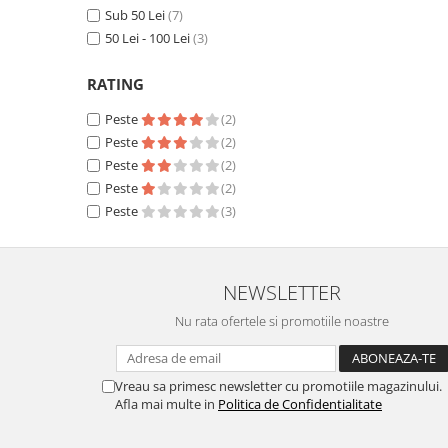
Pantaloni de protectie
Sub 50 Lei
(7)
Sorturi
50 Lei - 100 Lei
(3)
Pentru copii
RATING
Pantaloni de lucru cu pieptar
Veste de lucru
Peste
(2)
Pentru femei
Peste
(2)
Peste
(2)
Bluze pentru femei
Peste
(2)
Fleece-uri
Peste
(3)
Halate
Jachete / Bluze salopeta
Pantaloni de lucru cu pieptar
NEWSLETTER
Pantaloni de lucru in talie
Nu rata ofertele si promotiile noastre
Tricouri polo
Veste de lucru
Vreau sa primesc newsletter cu promotiile magazinului.
Afla mai multe in
Politica de Confidentialitate