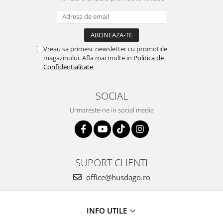
Tricouri clasice
Veste de lucru
Impermeabila
Combinezoane de lucru
Vreau sa primesc newsletter cu promotiile
impermeabile
magazinului. Afla mai multe in
Politica de
Costume de ploaie impermeabile
Confidentialitate
Jachete / Bluze salopeta
Pantaloni impermeabili
SOCIAL
Pelerine de ploaie
Urmareste-ne in social media
Veste de lucru
Industria alimentara
Manecute
Pantaloni de lucru
SUPORT CLIENTI
Sorturi impermeabile
office@husdago.ro
Pantaloni de lucru in talie
Pentru sudura
INFO UTILE
Jachete pentru sudura