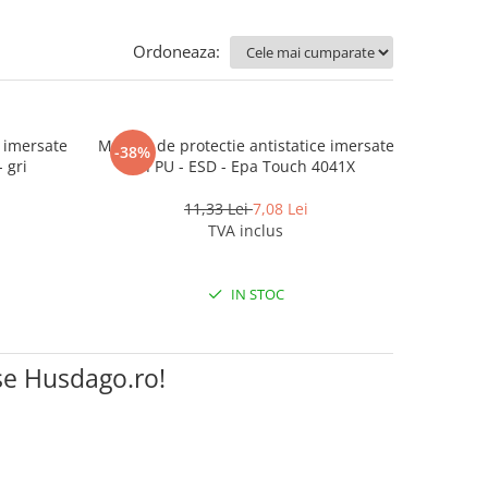
Ordoneaza:
e imersate
Manusi de protectie antistatice imersate
-38%
 gri
in PU - ESD - Epa Touch 4041X
11,33 Lei
7,08 Lei
TVA inclus
IN STOC
se Husdago.ro!