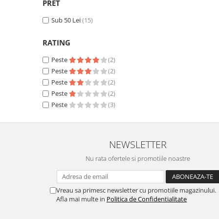
Pantaloni de protectie
PRET
Sorturi
Sub 50 Lei
(15)
Pentru copii
Pantaloni de lucru cu pieptar
RATING
Veste de lucru
Peste
(2)
Pentru femei
Peste
(2)
Peste
(2)
Bluze pentru femei
Peste
(2)
Fleece-uri
Peste
(3)
Halate
Jachete / Bluze salopeta
Pantaloni de lucru cu pieptar
NEWSLETTER
Pantaloni de lucru in talie
Nu rata ofertele si promotiile noastre
Tricouri polo
Veste de lucru
Vreau sa primesc newsletter cu promotiile magazinului.
Afla mai multe in
Politica de Confidentialitate