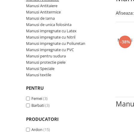
Incaltaminte trekking/outdoor
Manusi Speciale
Jachete / Bluze salopeta
Manusi Antitaiere
Dispozitive de salvare de la
Slapi/Papuci/Sandale de vara
Manusi de unica folosinta
Pantaloni de lucru cu pieptar
inaltime
Manusi Antitermice
Afiseaza:
Pantaloni de lucru in talie
Manusi de Iarna
Incaltaminte impermeabila
Manusi textile
Trapezi cu troliu
Manusi de unica folosinta
Pelerine de ploaie
Accesorii
Casti profesionale
Manusi impregnate cu Latex
Sepci
Manusi impregnate cu Nitril
Manusi d
Tricouri clasice
-38%
Manusi impregnate cu Poliuretan
Tricouri polo
Manusi impregnate cu PVC
Manusi pentru sudura
Veste de lucru
Manusi protectie piele
Iarna
Manusi Speciale
Bluze / Hanorace / Camasi
Manusi textile
Esarfe / Fesuri / Cagule / Sepci de
iarna
PENTRU
Fleece-uri
Femei
(3)
Manus
Indispensabili
Barbati
(3)
Jachete / Bluze salopeta
Pantaloni de lucru cu pieptar
PRODUCATORI
Pantaloni de lucru in talie
Ardon
(15)