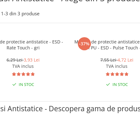
1-
3
din
3
produse
e protectie antistatice - ESD -
Manusi de protectie antistatic
-37%
Rate Touch - gri
in PU - ESD - Pulse Touch -
6,29 Lei
3,93 Lei
7,55 Lei
4,72 Lei
TVA inclus
TVA inclus
IN STOC
IN STOC
i Antistatice - Descopera gama de produ