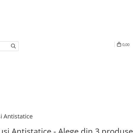
0,00
 Antistatice
si Antistatice - Alege din 3 produse