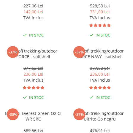
227,06 Lei
528,53 Lei
142,00 Lei
331,00 Lei
TVA inclus
TVA inclus
IN STOC
IN STOC
Pantofi trekking/outdoor
Pantofi trekking/outdoor
-37%
-37%
FORCE - softshell
FORCE NAVY - softshell
377,52 Lei
377,52 Lei
236,00 Lei
236,00 Lei
TVA inclus
TVA inclus
IN STOC
IN STOC
Bocanci Everest Green O2 CI
Pantofi trekking/outdoor
-33%
-37%
WR SRC
Ultrite Go negru
589,56 Lei
476,91 Lei