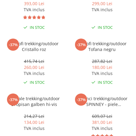
393,00 Lei
299,00 Lei
TVA inclus
TVA inclus
IN STOC
IN STOC
Pantofi trekking/outdoor
Pantofi trekking/outdoor
-37%
-37%
Cristallo roz
Tofana negru
415,74 Lei
287,82 Lei
260,00 Lei
180,00 Lei
TVA inclus
TVA inclus
IN STOC
IN STOC
Sandale trekking/outdoor
Bocanci trekking/outdoor
-37%
-37%
Dropisan galben hi-vis
SPINNEY - piele
intoarsa(velur)
214,27 Lei
609,07 Lei
134,00 Lei
381,00 Lei
TVA inclus
TVA inclus