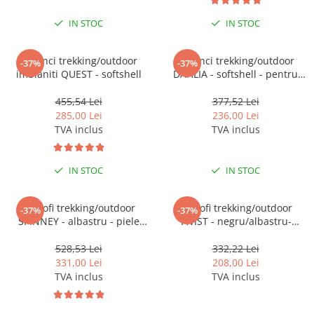
IN STOC
IN STOC
Bocanci trekking/outdoor
Bocanci trekking/outdoor
-37%
-37%
imblaniti QUEST - softshell
DAHLIA - softshell - pentru
femei
455,54 Lei
377,52 Lei
285,00 Lei
236,00 Lei
TVA inclus
TVA inclus
IN STOC
IN STOC
Pantofi trekking/outdoor
Pantofi trekking/outdoor
-37%
-37%
SPINNEY - albastru - piele
TWIST - negru/albastru-
intoarsa (velur)
softshell
528,53 Lei
332,22 Lei
331,00 Lei
208,00 Lei
TVA inclus
TVA inclus