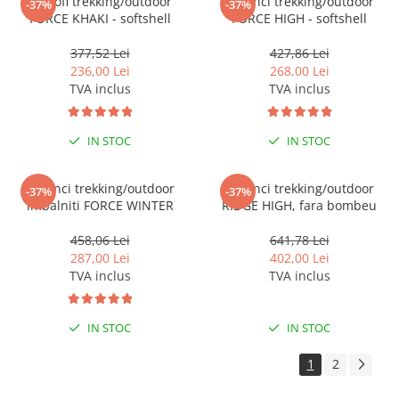
Pantofi trekking/outdoor
Bocanci trekking/outdoor
-37%
-37%
FORCE KHAKI - softshell
FORCE HIGH - softshell
377,52 Lei
427,86 Lei
236,00 Lei
268,00 Lei
TVA inclus
TVA inclus
IN STOC
IN STOC
Bocanci trekking/outdoor
Bocanci trekking/outdoor
-37%
-37%
imbalniti FORCE WINTER
RIDGE HIGH, fara bombeu
458,06 Lei
641,78 Lei
287,00 Lei
402,00 Lei
TVA inclus
TVA inclus
IN STOC
IN STOC
1
2