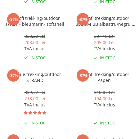
IN STOC
IN STOC
Pantofi trekking/outdoor
Pantofi trekking/outdoor
-37%
-37%
TWIST - bleumarin- softshell
BLOOM BB albastru/negru -
softshell - pentru femei
332,22 Lei
327,18 Lei
208,00 Lei
205,00 Lei
TVA inclus
TVA inclus
IN STOC
IN STOC
Sandale trekking/outdoor
Pantofi trekking/outdoor
-37%
-37%
STRAND
Aspen
339,77 Lei
310,07 Lei
213,00 Lei
194,00 Lei
TVA inclus
TVA inclus
IN STOC
IN STOC