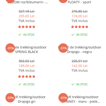
Pantaloni de protectie
BLOOM roz/bleumarin -
FLOATY - sport
softshell - pentru femei
Sorturi
327,18 Lei
276,85 Lei
Pentru copii
205,00 Lei
174,00 Lei
Pantaloni de lucru cu pieptar
TVA inclus
TVA inclus
Veste de lucru
Pentru femei
IN STOC
IN STOC
Bluze pentru femei
Fleece-uri
Sandale trekking/outdoor
Pantofi de trekking/outdoor
-37%
-37%
SPRING BLACK
Dropigo - negru
Halate
Jachete / Bluze salopeta
302,02 Lei
226,51 Lei
Pantaloni de lucru cu pieptar
189,00 Lei
142,00 Lei
TVA inclus
TVA inclus
Pantaloni de lucru in talie
Tricouri polo
Veste de lucru
IN STOC
IN STOC
Pantofi trekking/outdoor
Pantofi trekking/outdoor
-37%
-37%
Dropigo gri
SPINNEY - maro - piele
intoarsa (velur)