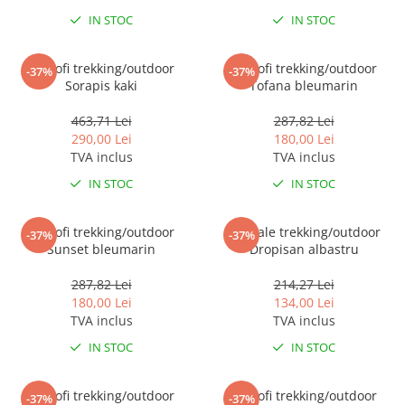
Tricouri clasice
IN STOC
IN STOC
Veste de lucru
Impermeabila
Pantofi trekking/outdoor
Pantofi trekking/outdoor
-37%
-37%
Combinezoane de lucru
Sorapis kaki
Tofana bleumarin
impermeabile
Costume de ploaie impermeabile
463,71 Lei
287,82 Lei
290,00 Lei
180,00 Lei
Jachete / Bluze salopeta
TVA inclus
TVA inclus
Pantaloni impermeabili
IN STOC
IN STOC
Pelerine de ploaie
Veste de lucru
Pantofi trekking/outdoor
Sandale trekking/outdoor
Industria alimentara
-37%
-37%
Sunset bleumarin
Dropisan albastru
Manecute
287,82 Lei
214,27 Lei
Pantaloni de lucru
180,00 Lei
134,00 Lei
Sorturi impermeabile
TVA inclus
TVA inclus
Pantaloni de lucru in talie
IN STOC
IN STOC
Pentru sudura
Jachete pentru sudura
Pantofi trekking/outdoor
Pantofi trekking/outdoor
-37%
-37%