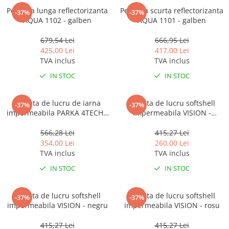
Pelerina lunga reflectorizanta
Pelerina scurta reflectorizanta
-37%
-37%
AQUA 1102 - galben
AQUA 1101 - galben
679,54 Lei
666,95 Lei
425,00 Lei
417,00 Lei
TVA inclus
TVA inclus
IN STOC
IN STOC
Jacheta de lucru de iarna
Jacheta de lucru softshell
-37%
-37%
impermeabila PARKA 4TECH -
impermeabila VISION -
negru
albastru
566,28 Lei
415,27 Lei
354,00 Lei
260,00 Lei
TVA inclus
TVA inclus
IN STOC
IN STOC
Jacheta de lucru softshell
Jacheta de lucru softshell
-37%
-37%
impermeabila VISION - negru
impermeabila VISION - rosu
415,27 Lei
415,27 Lei