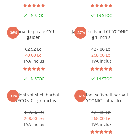
Tricouri clasice
Veste de lucru
IN STOC
IN STOC
Impermeabila
Combinezoane de lucru
impermeabile
Pelerina de ploaie CYRIL-
Jacheta softshell CITYCONIC -
-36%
-37%
galben
gri inchis
Costume de ploaie impermeabile
Jachete / Bluze salopeta
62,92 Lei
427,86 Lei
Pantaloni impermeabili
40,00 Lei
268,00 Lei
TVA inclus
TVA inclus
Pelerine de ploaie
Veste de lucru
Industria alimentara
IN STOC
IN STOC
Manecute
Pantaloni softshell barbati
Pantaloni softshell barbati
Pantaloni de lucru
-37%
-37%
CITYCONIC - gri inchis
CITYCONIC - albastru
Sorturi impermeabile
Pantaloni de lucru in talie
427,86 Lei
427,86 Lei
268,00 Lei
268,00 Lei
Pentru sudura
TVA inclus
TVA inclus
Jachete pentru sudura