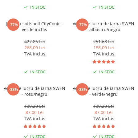
Pantaloni de protectie
IN STOC
IN STOC
Sorturi
Pentru copii
Jacheta softshell CityConic -
Vesta de lucru de iarna SWEN
-37%
-37%
Pantaloni de lucru cu pieptar
verde inchis
- albastru/negru
Veste de lucru
427,86 Lei
251,68 Lei
Pentru femei
268,00 Lei
158,00 Lei
Bluze pentru femei
TVA inclus
TVA inclus
Fleece-uri
Halate
IN STOC
IN STOC
Jachete / Bluze salopeta
Pantaloni de lucru cu pieptar
Vesta de lucru de iarna SWEN
Vesta de lucru de iarna SWEN
-38%
-38%
Pantaloni de lucru in talie
- rosu/negru
- verde/negru
Tricouri polo
139,20 Lei
139,20 Lei
Veste de lucru
87,00 Lei
87,00 Lei
TVA inclus
TVA inclus
IN STOC
IN STOC