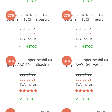
IN STOC
IN STOC
Vesta de lucru de iarna
Vesta de lucru de iarna
-37%
-37%
softshell 4TECH - albastru
softshell 4TECH - negru
251,68 Lei
251,68 Lei
158,00 Lei
158,00 Lei
TVA inclus
TVA inclus
IN STOC
IN STOC
Combinezon impermeabil cu
Combinezon impermeabil cu
-37%
-37%
gluga AAQ 104 - albastru
gluga AAQ 104 - verde
855,71 Lei
855,71 Lei
535,00 Lei
535,00 Lei
TVA inclus
TVA inclus
IN STOC
IN STOC