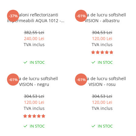
Pantaloni reflectorizanti
Vesta de lucru softshell
-37%
-61%
impermeabili AQUA 1012 -
VISION - albastru
galben
382,55 Lei
304,53 Lei
240,00 Lei
120,00 Lei
TVA inclus
TVA inclus
IN STOC
IN STOC
Vesta de lucru softshell
Vesta de lucru softshell
-61%
-61%
VISION - negru
VISION - rosu
304,53 Lei
304,53 Lei
120,00 Lei
120,00 Lei
TVA inclus
TVA inclus
IN STOC
IN STOC