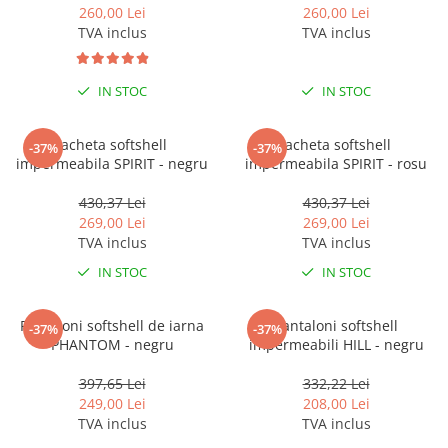
260,00 Lei
260,00 Lei
TVA inclus
TVA inclus
IN STOC
IN STOC
Jacheta softshell
Jacheta softshell
-37%
-37%
impermeabila SPIRIT - negru
impermeabila SPIRIT - rosu
430,37 Lei
430,37 Lei
269,00 Lei
269,00 Lei
TVA inclus
TVA inclus
IN STOC
IN STOC
Pantaloni softshell de iarna
Pantaloni softshell
-37%
-37%
PHANTOM - negru
impermeabili HILL - negru
397,65 Lei
332,22 Lei
249,00 Lei
208,00 Lei
TVA inclus
TVA inclus