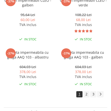
Costum impermeabil CLEO -
Costum impermeabil CLEO -
-37%
-37%
galben
verde
95,64 Lei
108,22 Lei
60,00 Lei
68,00 Lei
TVA inclus
TVA inclus
IN STOC
IN STOC
Jacheta impermeabila cu
Jacheta impermeabila cu
-37%
-37%
gluga AAQ 103 - albastru
gluga AAQ 103 - galben
604,03 Lei
604,03 Lei
378,00 Lei
378,00 Lei
TVA inclus
TVA inclus
IN STOC
IN STOC
1
2
3