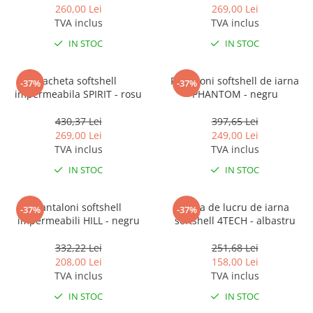
260,00 Lei
269,00 Lei
TVA inclus
TVA inclus
IN STOC
IN STOC
Jacheta softshell
Pantaloni softshell de iarna
-37%
-37%
impermeabila SPIRIT - rosu
PHANTOM - negru
430,37 Lei
397,65 Lei
269,00 Lei
249,00 Lei
TVA inclus
TVA inclus
IN STOC
IN STOC
Pantaloni softshell
Vesta de lucru de iarna
-37%
-37%
impermeabili HILL - negru
softshell 4TECH - albastru
332,22 Lei
251,68 Lei
208,00 Lei
158,00 Lei
TVA inclus
TVA inclus
IN STOC
IN STOC