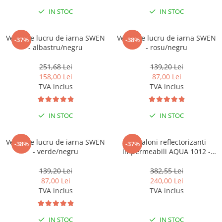
Pantaloni de protectie
IN STOC
IN STOC
Sorturi
Pentru copii
Vesta de lucru de iarna SWEN
Vesta de lucru de iarna SWEN
-37%
-38%
Pantaloni de lucru cu pieptar
- albastru/negru
- rosu/negru
Veste de lucru
251,68 Lei
139,20 Lei
Pentru femei
158,00 Lei
87,00 Lei
Bluze pentru femei
TVA inclus
TVA inclus
Fleece-uri
Halate
IN STOC
IN STOC
Jachete / Bluze salopeta
Pantaloni de lucru cu pieptar
Vesta de lucru de iarna SWEN
Pantaloni reflectorizanti
-38%
-37%
Pantaloni de lucru in talie
- verde/negru
impermeabili AQUA 1012 -
galben
Tricouri polo
139,20 Lei
382,55 Lei
Veste de lucru
87,00 Lei
240,00 Lei
TVA inclus
TVA inclus
IN STOC
IN STOC