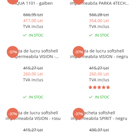
AQUA 1101 - galben
impermeabila PARKA 4TECH -
negru
666,95 Lei
566,28 Lei
417,00 Lei
354,00 Lei
TVA inclus
TVA inclus
IN STOC
IN STOC
Jacheta de lucru softshell
Jacheta de lucru softshell
-37%
-37%
impermeabila VISION -
impermeabila VISION - negru
albastru
415,27 Lei
415,27 Lei
260,00 Lei
260,00 Lei
TVA inclus
TVA inclus
IN STOC
IN STOC
Jacheta de lucru softshell
Jacheta softshell
-37%
-37%
impermeabila VISION - rosu
impermeabila SPIRIT - negru
415,27 Lei
430,37 Lei