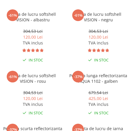
Vesta de lucru softshell
Vesta de lucru softshell
-61%
-61%
VISION - albastru
VISION - negru
304,53 Lei
304,53 Lei
120,00 Lei
120,00 Lei
TVA inclus
TVA inclus
IN STOC
IN STOC
Vesta de lucru softshell
Pelerina lunga reflectorizanta
-61%
-37%
VISION - rosu
AQUA 1102 - galben
304,53 Lei
679,54 Lei
120,00 Lei
425,00 Lei
TVA inclus
TVA inclus
IN STOC
IN STOC
Pelerina scurta reflectorizanta
Jacheta de lucru de iarna
-37%
-37%