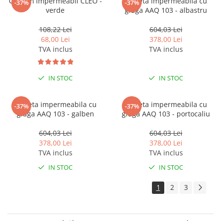
Costum impermeabil CLEO -
Jacheta impermeabila cu
-37%
-37%
verde
gluga AAQ 103 - albastru
108,22 Lei
604,03 Lei
68,00 Lei
378,00 Lei
TVA inclus
TVA inclus
IN STOC
IN STOC
Jacheta impermeabila cu
Jacheta impermeabila cu
-37%
-37%
gluga AAQ 103 - galben
gluga AAQ 103 - portocaliu
604,03 Lei
604,03 Lei
378,00 Lei
378,00 Lei
TVA inclus
TVA inclus
IN STOC
IN STOC
1
2
3