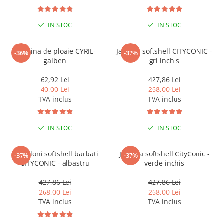
Tricouri clasice
Veste de lucru
IN STOC
IN STOC
Impermeabila
Combinezoane de lucru
impermeabile
Pelerina de ploaie CYRIL-
Jacheta softshell CITYCONIC -
-36%
-37%
galben
gri inchis
Costume de ploaie impermeabile
Jachete / Bluze salopeta
62,92 Lei
427,86 Lei
Pantaloni impermeabili
40,00 Lei
268,00 Lei
TVA inclus
TVA inclus
Pelerine de ploaie
Veste de lucru
Industria alimentara
IN STOC
IN STOC
Manecute
Pantaloni softshell barbati
Jacheta softshell CityConic -
Pantaloni de lucru
-37%
-37%
CITYCONIC - albastru
verde inchis
Sorturi impermeabile
Pantaloni de lucru in talie
427,86 Lei
427,86 Lei
268,00 Lei
268,00 Lei
Pentru sudura
TVA inclus
TVA inclus
Jachete pentru sudura