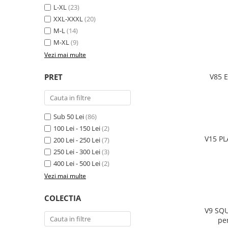
Pantaloni de protectie
L-XL
(23)
Sorturi
XXL-XXXL
(20)
Pentru copii
M-L
(14)
M-XL
(9)
Pantaloni de lucru cu pieptar
Vezi mai multe
Veste de lucru
Pentru femei
PRET
V85 E
Bluze pentru femei
Fleece-uri
Halate
Sub 50 Lei
(86)
Jachete / Bluze salopeta
100 Lei - 150 Lei
(2)
V15 PL
Pantaloni de lucru cu pieptar
200 Lei - 250 Lei
(7)
250 Lei - 300 Lei
(3)
Pantaloni de lucru in talie
400 Lei - 500 Lei
(2)
Tricouri polo
Vezi mai multe
Veste de lucru
COLECTIA
V9 SQU
pe