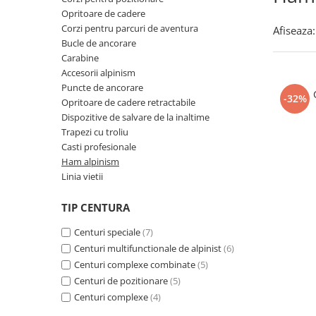
Incaltaminte trekking/outdoor
Manusi Speciale
Jachete / Bluze salopeta
Opritoare de cadere
Dispozitive de salvare de la
Slapi/Papuci/Sandale de vara
Manusi de unica folosinta
Pantaloni de lucru cu pieptar
inaltime
Corzi pentru parcuri de aventura
Afiseaza:
Pantaloni de lucru in talie
Bucle de ancorare
Incaltaminte impermeabila
Manusi textile
Trapezi cu troliu
Carabine
Pelerine de ploaie
Accesorii
Casti profesionale
Accesorii alpinism
Sepci
Puncte de ancorare
Tricouri clasice
-32%
Opritoare de cadere retractabile
Tricouri polo
Dispozitive de salvare de la inaltime
Trapezi cu troliu
Veste de lucru
Casti profesionale
Iarna
Ham alpinism
Bluze / Hanorace / Camasi
Linia vietii
Esarfe / Fesuri / Cagule / Sepci de
iarna
TIP CENTURA
Fleece-uri
Centuri speciale
(7)
Indispensabili
Centuri multifunctionale de alpinist
(6)
Jachete / Bluze salopeta
Centuri complexe combinate
(5)
Pantaloni de lucru cu pieptar
Centuri de pozitionare
(5)
Centuri complexe
(4)
Pantaloni de lucru in talie