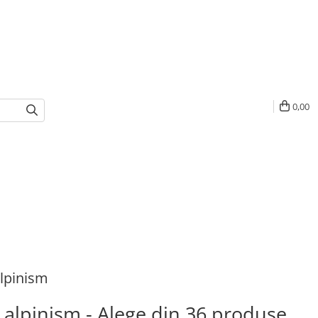
0,00
lpinism
alpinism - Alege din 36 produse