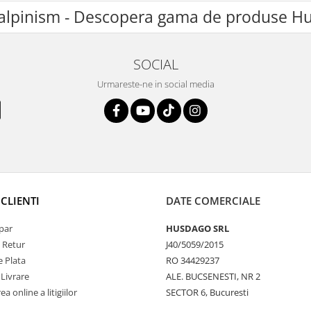
lpinism - Descopera gama de produse Hu
SOCIAL
Urmareste-ne in social media
CLIENTI
DATE COMERCIALE
par
HUSDAGO SRL
e Retur
J40/5059/2015
 Plata
RO 34429237
 Livrare
ALE. BUCSENESTI, NR 2
a online a litigiilor
SECTOR 6, Bucuresti