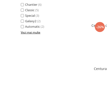
Chantier
(6)
Classic
(5)
Special
(3)
Galaxy2
(2)
Centura c
Automatic
(2)
-26%
Vezi mai multe
Centura