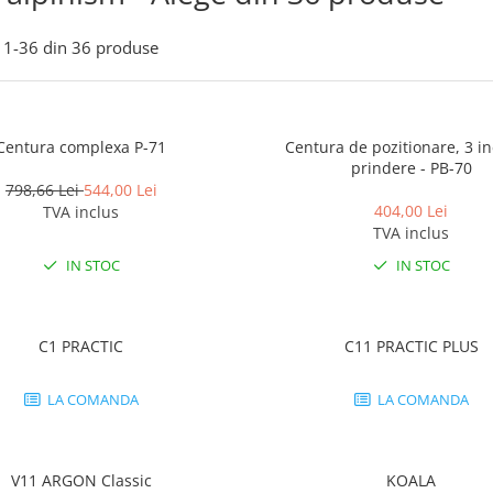
1-
36
din
36
produse
Centura complexa P-71
Centura de pozitionare, 3 i
prindere - PB-70
798,66 Lei
544,00 Lei
404,00 Lei
TVA inclus
TVA inclus
IN STOC
IN STOC
C1 PRACTIC
C11 PRACTIC PLUS
LA COMANDA
LA COMANDA
V11 ARGON Classic
KOALA