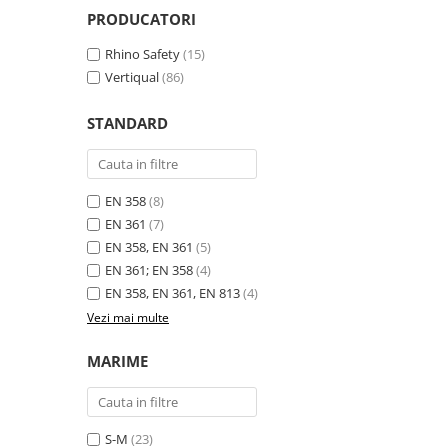
Tricouri clasice
PRODUCATORI
Veste de lucru
Impermeabila
Rhino Safety
(15)
Vertiqual
(86)
Combinezoane de lucru
impermeabile
STANDARD
Costume de ploaie impermeabile
Jachete / Bluze salopeta
Pantaloni impermeabili
EN 358
(8)
Pelerine de ploaie
EN 361
(7)
Veste de lucru
EN 358, EN 361
(5)
Industria alimentara
EN 361; EN 358
(4)
Manecute
EN 358, EN 361, EN 813
(4)
Pantaloni de lucru
Vezi mai multe
Sorturi impermeabile
MARIME
Pantaloni de lucru in talie
Pentru sudura
Jachete pentru sudura
S-M
(23)