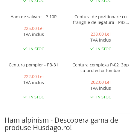
IN STOC
IN STOC
Ham de salvare - P-10R
Centura de pozitionare cu
franghie de legatura - PB20
Basic
225,00 Lei
238,00 Lei
TVA inclus
TVA inclus
IN STOC
IN STOC
Centura pompier - PB-31
Centura complexa P-02, 3pp
cu protector lombar
222,00 Lei
202,00 Lei
TVA inclus
TVA inclus
IN STOC
IN STOC
Ham alpinism - Descopera gama de
produse Husdago.ro!