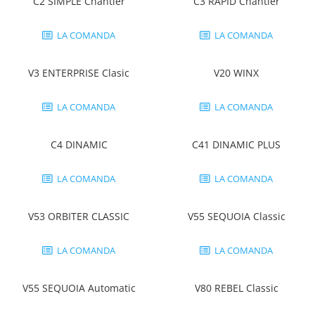
Tricouri clasice
C2 SIMPLE Chantier
C3 RAPID Chantier
Veste de lucru
LA COMANDA
LA COMANDA
Impermeabila
Combinezoane de lucru
impermeabile
V3 ENTERPRISE Clasic
V20 WINX
Costume de ploaie impermeabile
LA COMANDA
LA COMANDA
Jachete / Bluze salopeta
Pantaloni impermeabili
C4 DINAMIC
C41 DINAMIC PLUS
Pelerine de ploaie
Veste de lucru
LA COMANDA
LA COMANDA
Industria alimentara
Manecute
V53 ORBITER CLASSIC
V55 SEQUOIA Classic
Pantaloni de lucru
Sorturi impermeabile
LA COMANDA
LA COMANDA
Pantaloni de lucru in talie
Pentru sudura
V55 SEQUOIA Automatic
V80 REBEL Classic
Jachete pentru sudura