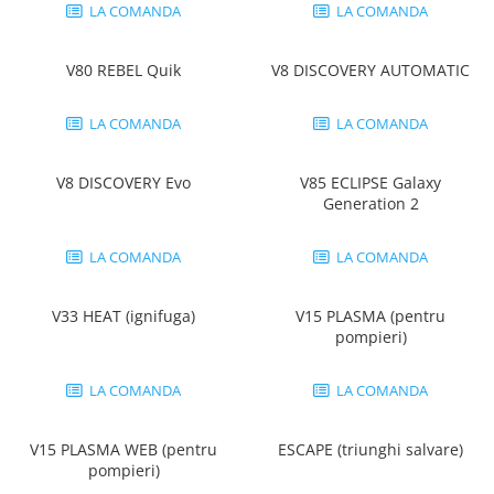
Pantaloni de protectie
LA COMANDA
LA COMANDA
Sorturi
Pentru copii
V80 REBEL Quik
V8 DISCOVERY AUTOMATIC
Pantaloni de lucru cu pieptar
Veste de lucru
LA COMANDA
LA COMANDA
Pentru femei
V8 DISCOVERY Evo
V85 ECLIPSE Galaxy
Bluze pentru femei
Generation 2
Fleece-uri
Halate
LA COMANDA
LA COMANDA
Jachete / Bluze salopeta
Pantaloni de lucru cu pieptar
V33 HEAT (ignifuga)
V15 PLASMA (pentru
Pantaloni de lucru in talie
pompieri)
Tricouri polo
Veste de lucru
LA COMANDA
LA COMANDA
V15 PLASMA WEB (pentru
ESCAPE (triunghi salvare)
pompieri)